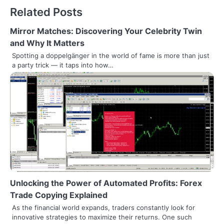
t
Related Posts
n
Mirror Matches: Discovering Your Celebrity Twin
a
and Why It Matters
v
Spotting a doppelgänger in the world of fame is more than just
a party trick — it taps into how…
i
g
a
t
i
o
n
Unlocking the Power of Automated Profits: Forex
Trade Copying Explained
As the financial world expands, traders constantly look for
innovative strategies to maximize their returns. One such