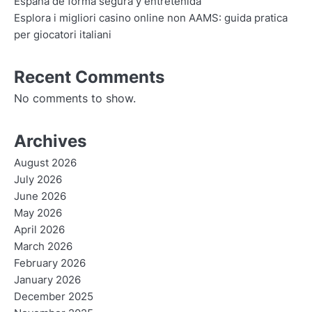
España de forma segura y entretenida
Esplora i migliori casino online non AAMS: guida pratica
per giocatori italiani
Recent Comments
No comments to show.
Archives
August 2026
July 2026
June 2026
May 2026
April 2026
March 2026
February 2026
January 2026
December 2025