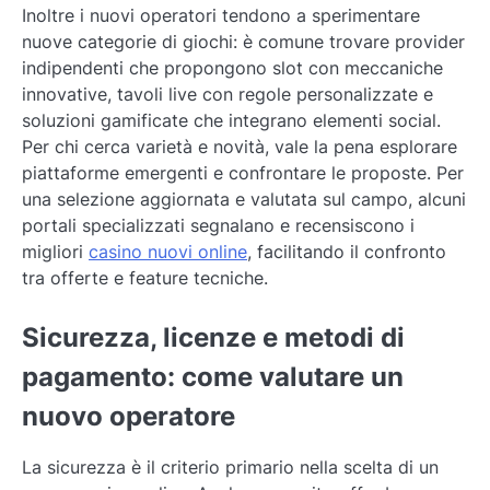
Inoltre i nuovi operatori tendono a sperimentare
nuove categorie di giochi: è comune trovare provider
indipendenti che propongono slot con meccaniche
innovative, tavoli live con regole personalizzate e
soluzioni gamificate che integrano elementi social.
Per chi cerca varietà e novità, vale la pena esplorare
piattaforme emergenti e confrontare le proposte. Per
una selezione aggiornata e valutata sul campo, alcuni
portali specializzati segnalano e recensiscono i
migliori
casino nuovi online
, facilitando il confronto
tra offerte e feature tecniche.
Sicurezza, licenze e metodi di
pagamento: come valutare un
nuovo operatore
La sicurezza è il criterio primario nella scelta di un