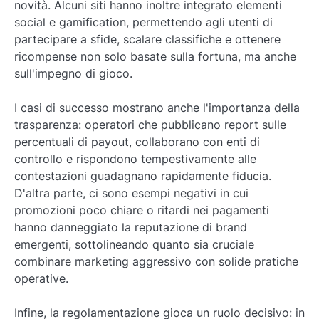
novità. Alcuni siti hanno inoltre integrato elementi
social e gamification, permettendo agli utenti di
partecipare a sfide, scalare classifiche e ottenere
ricompense non solo basate sulla fortuna, ma anche
sull'impegno di gioco.
I casi di successo mostrano anche l'importanza della
trasparenza: operatori che pubblicano report sulle
percentuali di payout, collaborano con enti di
controllo e rispondono tempestivamente alle
contestazioni guadagnano rapidamente fiducia.
D'altra parte, ci sono esempi negativi in cui
promozioni poco chiare o ritardi nei pagamenti
hanno danneggiato la reputazione di brand
emergenti, sottolineando quanto sia cruciale
combinare marketing aggressivo con solide pratiche
operative.
Infine, la regolamentazione gioca un ruolo decisivo: in