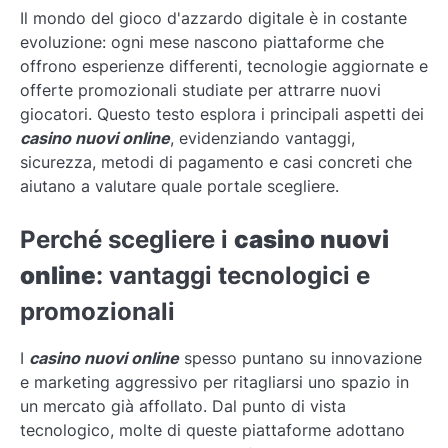
Il mondo del gioco d'azzardo digitale è in costante
evoluzione: ogni mese nascono piattaforme che
offrono esperienze differenti, tecnologie aggiornate e
offerte promozionali studiate per attrarre nuovi
giocatori. Questo testo esplora i principali aspetti dei
casino nuovi online
, evidenziando vantaggi,
sicurezza, metodi di pagamento e casi concreti che
aiutano a valutare quale portale scegliere.
Perché scegliere i
casino nuovi
online
: vantaggi tecnologici e
promozionali
I
casino nuovi online
spesso puntano su innovazione
e marketing aggressivo per ritagliarsi uno spazio in
un mercato già affollato. Dal punto di vista
tecnologico, molte di queste piattaforme adottano