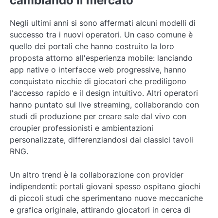
cambiando il mercato
Negli ultimi anni si sono affermati alcuni modelli di
successo tra i nuovi operatori. Un caso comune è
quello dei portali che hanno costruito la loro
proposta attorno all'esperienza mobile: lanciando
app native o interfacce web progressive, hanno
conquistato nicchie di giocatori che prediligono
l'accesso rapido e il design intuitivo. Altri operatori
hanno puntato sul live streaming, collaborando con
studi di produzione per creare sale dal vivo con
croupier professionisti e ambientazioni
personalizzate, differenziandosi dai classici tavoli
RNG.
Un altro trend è la collaborazione con provider
indipendenti: portali giovani spesso ospitano giochi
di piccoli studi che sperimentano nuove meccaniche
e grafica originale, attirando giocatori in cerca di