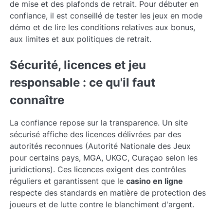
de mise et des plafonds de retrait. Pour débuter en
confiance, il est conseillé de tester les jeux en mode
démo et de lire les conditions relatives aux bonus,
aux limites et aux politiques de retrait.
Sécurité, licences et jeu
responsable : ce qu'il faut
connaître
La confiance repose sur la transparence. Un site
sécurisé affiche des licences délivrées par des
autorités reconnues (Autorité Nationale des Jeux
pour certains pays, MGA, UKGC, Curaçao selon les
juridictions). Ces licences exigent des contrôles
réguliers et garantissent que le
casino en ligne
respecte des standards en matière de protection des
joueurs et de lutte contre le blanchiment d'argent.