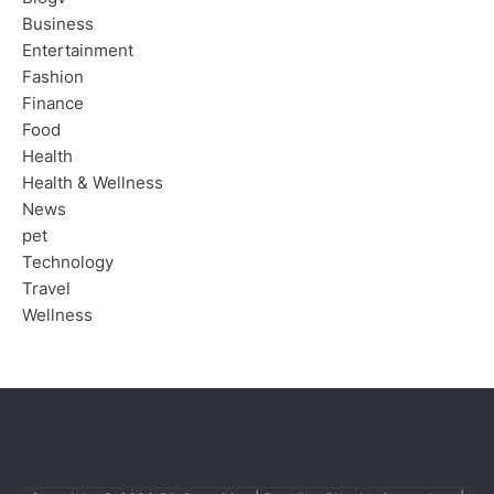
Business
Entertainment
Fashion
Finance
Food
Health
Health & Wellness
News
pet
Technology
Travel
Wellness