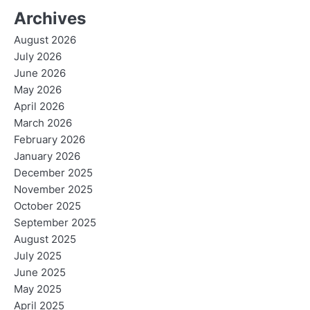
Archives
August 2026
July 2026
June 2026
May 2026
April 2026
March 2026
February 2026
January 2026
December 2025
November 2025
October 2025
September 2025
August 2025
July 2025
June 2025
May 2025
April 2025