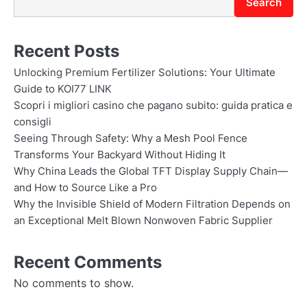
Search
Recent Posts
Unlocking Premium Fertilizer Solutions: Your Ultimate
Guide to KOI77 LINK
Scopri i migliori casino che pagano subito: guida pratica e
consigli
Seeing Through Safety: Why a Mesh Pool Fence
Transforms Your Backyard Without Hiding It
Why China Leads the Global TFT Display Supply Chain—
and How to Source Like a Pro
Why the Invisible Shield of Modern Filtration Depends on
an Exceptional Melt Blown Nonwoven Fabric Supplier
Recent Comments
No comments to show.