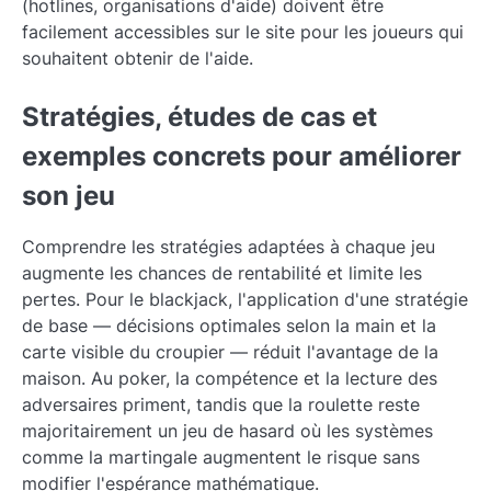
(hotlines, organisations d'aide) doivent être
facilement accessibles sur le site pour les joueurs qui
souhaitent obtenir de l'aide.
Stratégies, études de cas et
exemples concrets pour améliorer
son jeu
Comprendre les stratégies adaptées à chaque jeu
augmente les chances de rentabilité et limite les
pertes. Pour le blackjack, l'application d'une stratégie
de base — décisions optimales selon la main et la
carte visible du croupier — réduit l'avantage de la
maison. Au poker, la compétence et la lecture des
adversaires priment, tandis que la roulette reste
majoritairement un jeu de hasard où les systèmes
comme la martingale augmentent le risque sans
modifier l'espérance mathématique.