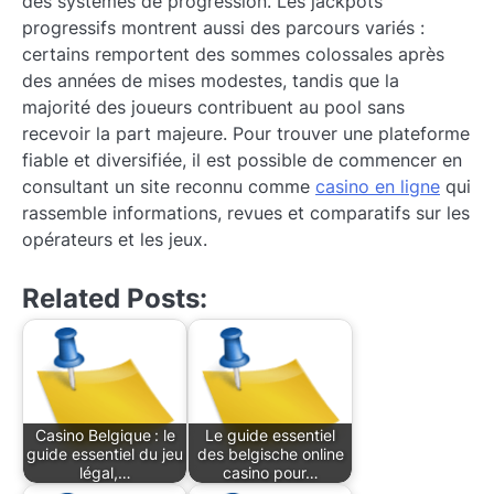
des systèmes de progression. Les jackpots
progressifs montrent aussi des parcours variés :
certains remportent des sommes colossales après
des années de mises modestes, tandis que la
majorité des joueurs contribuent au pool sans
recevoir la part majeure. Pour trouver une plateforme
fiable et diversifiée, il est possible de commencer en
consultant un site reconnu comme
casino en ligne
qui
rassemble informations, revues et comparatifs sur les
opérateurs et les jeux.
Related Posts:
Casino Belgique : le
Le guide essentiel
guide essentiel du jeu
des belgische online
légal,…
casino pour…