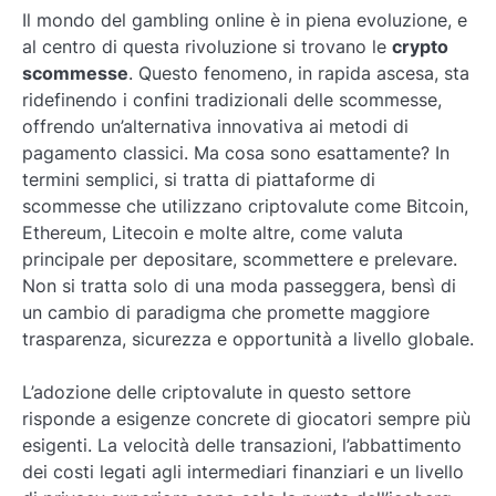
Il mondo del gambling online è in piena evoluzione, e
al centro di questa rivoluzione si trovano le
crypto
scommesse
. Questo fenomeno, in rapida ascesa, sta
ridefinendo i confini tradizionali delle scommesse,
offrendo un’alternativa innovativa ai metodi di
pagamento classici. Ma cosa sono esattamente? In
termini semplici, si tratta di piattaforme di
scommesse che utilizzano criptovalute come Bitcoin,
Ethereum, Litecoin e molte altre, come valuta
principale per depositare, scommettere e prelevare.
Non si tratta solo di una moda passeggera, bensì di
un cambio di paradigma che promette maggiore
trasparenza, sicurezza e opportunità a livello globale.
L’adozione delle criptovalute in questo settore
risponde a esigenze concrete di giocatori sempre più
esigenti. La velocità delle transazioni, l’abbattimento
dei costi legati agli intermediari finanziari e un livello