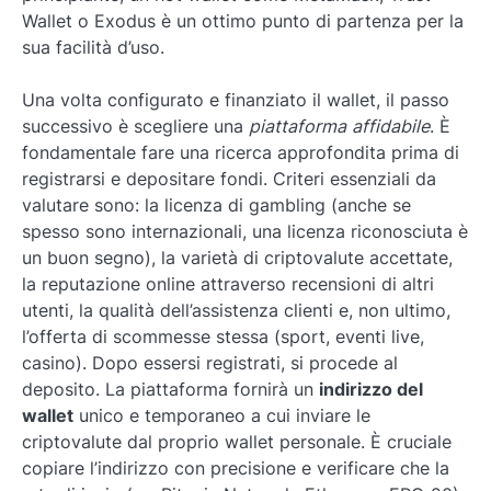
Wallet o Exodus è un ottimo punto di partenza per la
sua facilità d’uso.
Una volta configurato e finanziato il wallet, il passo
successivo è scegliere una
piattaforma affidabile
. È
fondamentale fare una ricerca approfondita prima di
registrarsi e depositare fondi. Criteri essenziali da
valutare sono: la licenza di gambling (anche se
spesso sono internazionali, una licenza riconosciuta è
un buon segno), la varietà di criptovalute accettate,
la reputazione online attraverso recensioni di altri
utenti, la qualità dell’assistenza clienti e, non ultimo,
l’offerta di scommesse stessa (sport, eventi live,
casino). Dopo essersi registrati, si procede al
deposito. La piattaforma fornirà un
indirizzo del
wallet
unico e temporaneo a cui inviare le
criptovalute dal proprio wallet personale. È cruciale
copiare l’indirizzo con precisione e verificare che la