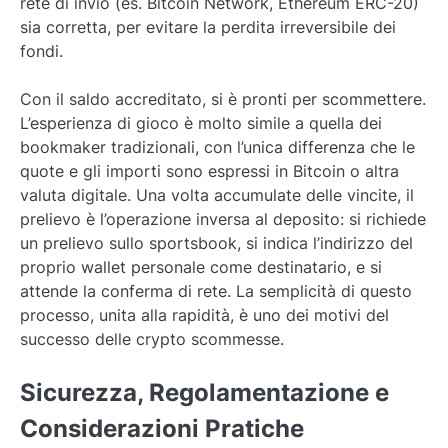
rete di invio (es. Bitcoin Network, Ethereum ERC-20)
sia corretta, per evitare la perdita irreversibile dei
fondi.
Con il saldo accreditato, si è pronti per scommettere.
L’esperienza di gioco è molto simile a quella dei
bookmaker tradizionali, con l’unica differenza che le
quote e gli importi sono espressi in Bitcoin o altra
valuta digitale. Una volta accumulate delle vincite, il
prelievo è l’operazione inversa al deposito: si richiede
un prelievo sullo sportsbook, si indica l’indirizzo del
proprio wallet personale come destinatario, e si
attende la conferma di rete. La semplicità di questo
processo, unita alla rapidità, è uno dei motivi del
successo delle crypto scommesse.
Sicurezza, Regolamentazione e
Considerazioni Pratiche