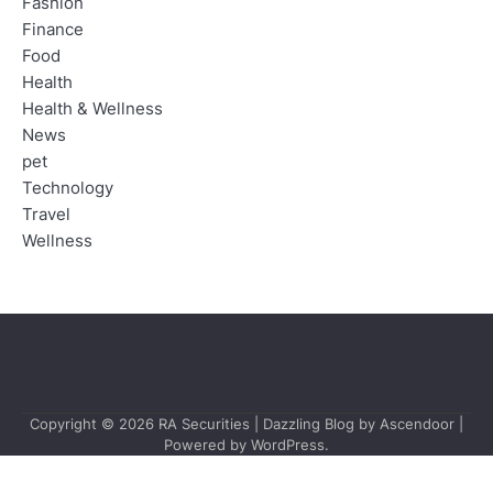
Fashion
Finance
Food
Health
Health & Wellness
News
pet
Technology
Travel
Wellness
Copyright © 2026
RA Securities
| Dazzling Blog by
Ascendoor
|
Powered by
WordPress
.