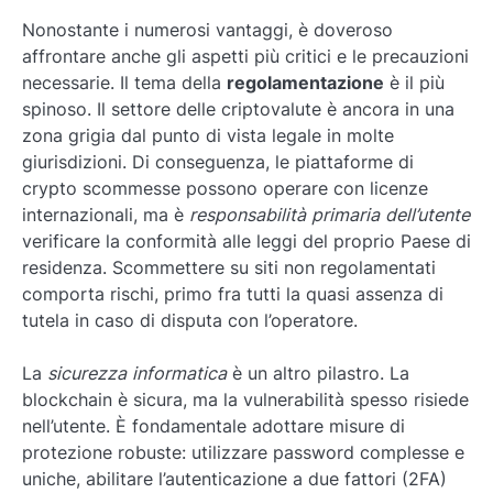
Nonostante i numerosi vantaggi, è doveroso
affrontare anche gli aspetti più critici e le precauzioni
necessarie. Il tema della
regolamentazione
è il più
spinoso. Il settore delle criptovalute è ancora in una
zona grigia dal punto di vista legale in molte
giurisdizioni. Di conseguenza, le piattaforme di
crypto scommesse possono operare con licenze
internazionali, ma è
responsabilità primaria dell’utente
verificare la conformità alle leggi del proprio Paese di
residenza. Scommettere su siti non regolamentati
comporta rischi, primo fra tutti la quasi assenza di
tutela in caso di disputa con l’operatore.
La
sicurezza informatica
è un altro pilastro. La
blockchain è sicura, ma la vulnerabilità spesso risiede
nell’utente. È fondamentale adottare misure di
protezione robuste: utilizzare password complesse e
uniche, abilitare l’autenticazione a due fattori (2FA)