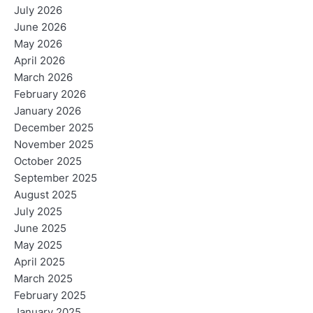
July 2026
June 2026
May 2026
April 2026
March 2026
February 2026
January 2026
December 2025
November 2025
October 2025
September 2025
August 2025
July 2025
June 2025
May 2025
April 2025
March 2025
February 2025
January 2025