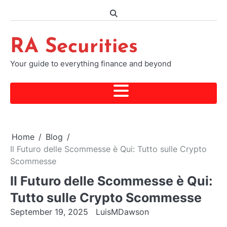
Skip
to
content
RA Securities
Your guide to everything finance and beyond
Home
Blog
Il Futuro delle Scommesse è Qui: Tutto sulle Crypto
Scommesse
Il Futuro delle Scommesse è Qui:
Tutto sulle Crypto Scommesse
September 19, 2025
LuisMDawson