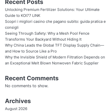
Recent Posts
Unlocking Premium Fertilizer Solutions: Your Ultimate
Guide to KOI77 LINK
Scopri i migliori casino che pagano subito: guida pratica e
consigli
Seeing Through Safety: Why a Mesh Pool Fence
Transforms Your Backyard Without Hiding It
Why China Leads the Global TFT Display Supply Chain—
and How to Source Like a Pro
Why the Invisible Shield of Modern Filtration Depends on
an Exceptional Melt Blown Nonwoven Fabric Supplier
Recent Comments
No comments to show.
Archives
August 2026