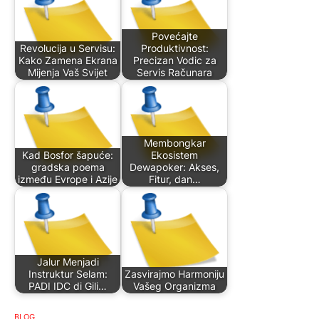
Povećajte
Revolucija u Servisu:
Produktivnost:
Kako Zamena Ekrana
Precizan Vodic za
Mijenja Vaš Svijet
Servis Računara
Membongkar
Kad Bosfor šapuće:
Ekosistem
gradska poema
Dewapoker: Akses,
između Evrope i Azije
Fitur, dan…
Jalur Menjadi
Instruktur Selam:
Zasvirajmo Harmoniju
PADI IDC di Gili…
Vašeg Organizma
BLOG