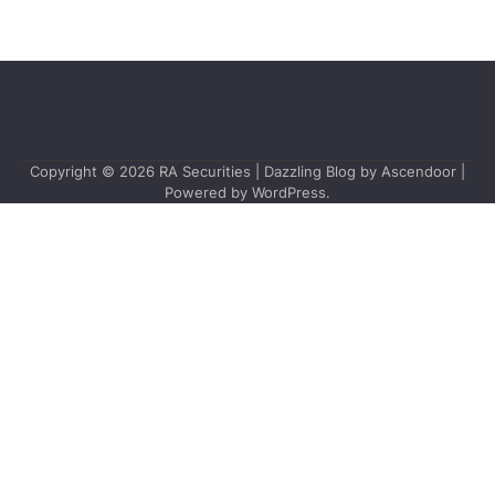
Copyright © 2026
RA Securities
| Dazzling Blog by
Ascendoor
|
Powered by
WordPress
.