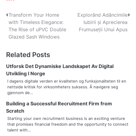
P
Transform Your Home
Explorând Adâncimile
with Timeless Elegance:
Iubirii și Aprecierea
o
The Rise of uPVC Double
Frumuseții Unui Apus
s
Glazed Sash Windows
t
Related Posts
n
Utforsk Det Dynamiske Landskapet Av Digital
a
Utvikling I Norge
v
I dagens digitale verden er kvaliteten og funksjonaliteten til en
nettside kritisk for virksomheters suksess. Å navigere seg
i
gjennom de…
g
Building a Successful Recruitment Firm from
Scratch
a
Starting your own recruitment business is an exciting venture
t
that promises financial freedom and the opportunity to connect
talent with…