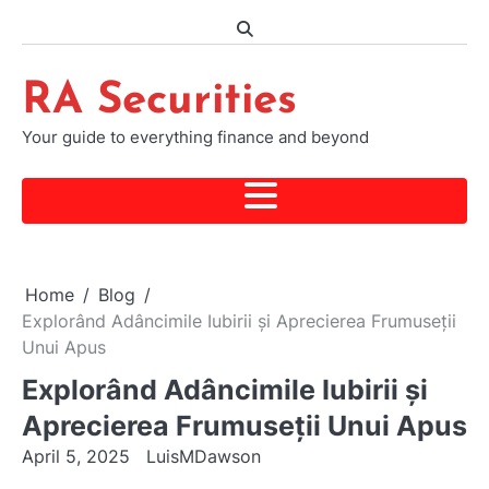
Skip
to
content
RA Securities
Your guide to everything finance and beyond
Home
Blog
Explorând Adâncimile Iubirii și Aprecierea Frumuseții
Unui Apus
Explorând Adâncimile Iubirii și
Aprecierea Frumuseții Unui Apus
April 5, 2025
LuisMDawson