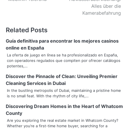
o
Alles über die
s
Kamerabefahrung
t
Related Posts
n
Guía definitiva para encontrar los mejores casinos
a
online en España
v
La oferta de juego en línea se ha profesionalizado en España,
con operadores regulados que compiten por ofrecer catálogos
i
potentes,…
g
Discover the Pinnacle of Clean: Unveiling Premier
Cleaning Services in Dubai
a
In the bustling metropolis of Dubai, maintaining a pristine home
t
is no small feat. With the rhythm of city life,…
i
Discovering Dream Homes in the Heart of Whatcom
County
o
Are you exploring the real estate market in Whatcom County?
Whether you’re a first-time home buyer, searching for a
n