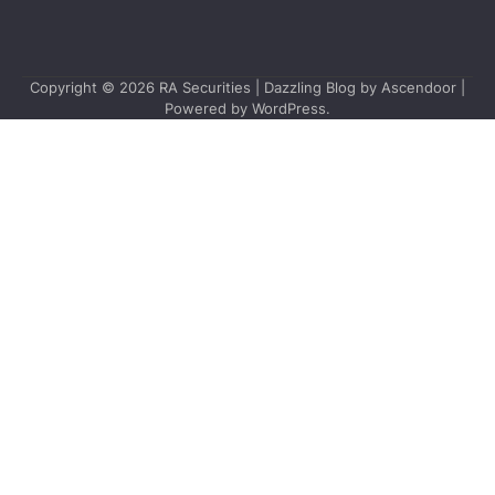
Copyright © 2026
RA Securities
| Dazzling Blog by
Ascendoor
|
Powered by
WordPress
.