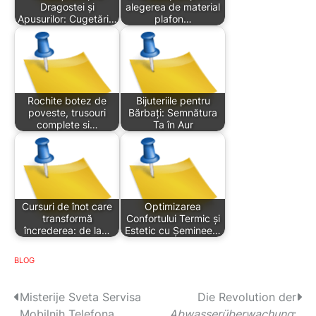
Dragostei și
alegerea de material
Apusurilor: Cugetări…
plafon…
Rochite botez de
Bijuteriile pentru
poveste, trusouri
Bărbați: Semnătura
complete si…
Ta în Aur
Cursuri de înot care
Optimizarea
transformă
Confortului Termic și
încrederea: de la…
Estetic cu Șeminee…
BLOG
P
Misterije Sveta Servisa
Die Revolution der
Mobilnih Telefona
Abwasserüberwachung
: