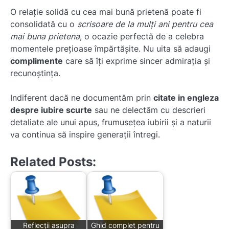
O relație solidă cu cea mai bună prietenă poate fi
consolidată cu o
scrisoare de la mulți ani pentru cea
mai buna prietena
, o ocazie perfectă de a celebra
momentele prețioase împărtășite. Nu uita să adaugi
complimente
care să îți exprime sincer admirația și
recunoștința.
Indiferent dacă ne documentăm prin
citate in engleza
despre iubire scurte
sau ne delectăm cu descrieri
detaliate ale unui apus, frumusețea iubirii și a naturii
va continua să inspire generații întregi.
Related Posts:
Reflecții asupra
Ghid complet pentru