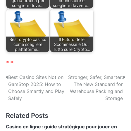
guida pratica per
riconoscere e
scegliere dove…
scegliere davvero…
Best crypto casino:
Il Futuro delle
come scegliere
Scommesse è Qui:
piattaforme…
Tutto sulle Crypto…
BLOG
P
Best Casino Sites Not on
Stronger, Safer, Smarter:
GamStop 2025: How to
The New Standard for
o
Choose Smartly and Play
Warehouse Racking and
s
Safely
Storage
t
Related Posts
n
Casino en ligne : guide stratégique pour jouer en