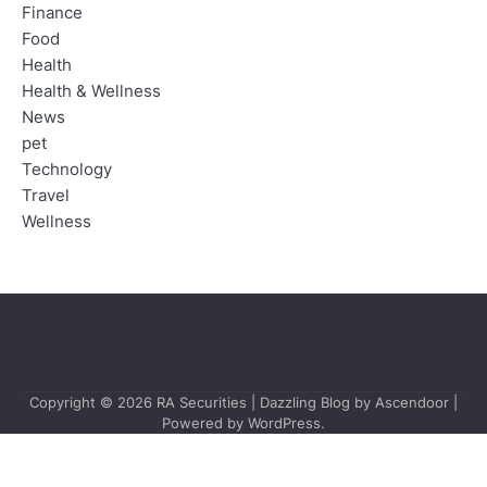
Finance
Food
Health
Health & Wellness
News
pet
Technology
Travel
Wellness
Copyright © 2026
RA Securities
| Dazzling Blog by
Ascendoor
|
Powered by
WordPress
.