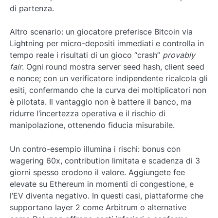
di partenza.
Altro scenario: un giocatore preferisce Bitcoin via
Lightning per micro-depositi immediati e controlla in
tempo reale i risultati di un gioco “crash”
provably
fair
. Ogni round mostra server seed hash, client seed
e nonce; con un verificatore indipendente ricalcola gli
esiti, confermando che la curva dei moltiplicatori non
è pilotata. Il vantaggio non è battere il banco, ma
ridurre l’incertezza operativa e il rischio di
manipolazione, ottenendo fiducia misurabile.
Un contro-esempio illumina i rischi: bonus con
wagering 60x, contribution limitata e scadenza di 3
giorni spesso erodono il valore. Aggiungete fee
elevate su Ethereum in momenti di congestione, e
l’EV diventa negativo. In questi casi, piattaforme che
supportano layer 2 come Arbitrum o alternative