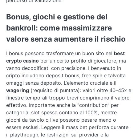
percorso di valutazione.
Bonus, giochi e gestione del
bankroll: come massimizzare
valore senza aumentare il rischio
I bonus possono trasformare un buon sito nel
best
crypto casino
per un certo profilo di giocatore, ma
vanno decodificati con precisione. I benvenuto in
cripto includono deposit bonus, free spin e talvolta
omaggi senza deposito. L’elemento cruciale è il
wagering
(requisito di puntata): valori oltre 40–45x e
finestre temporali troppo brevi comprimono il valore
effettivo. Importante anche la “contribution” per
categoria: slot spesso contano al 100%, mentre
giochi da tavolo o live possono pesare meno o
essere esclusi. Leggere il mass bet perforza durante
il playthrough, le restrizioni sui provider e la