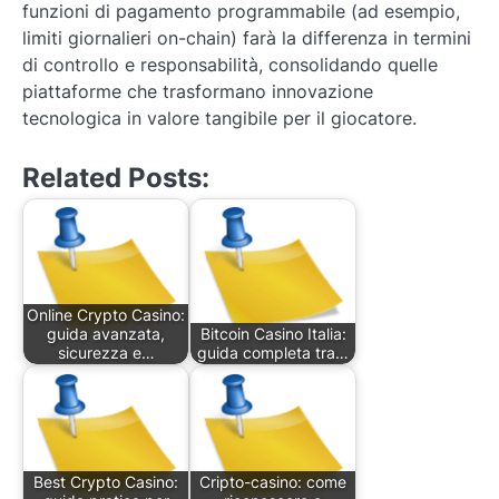
funzioni di pagamento programmabile (ad esempio,
limiti giornalieri on-chain) farà la differenza in termini
di controllo e responsabilità, consolidando quelle
piattaforme che trasformano innovazione
tecnologica in valore tangibile per il giocatore.
Related Posts:
Online Crypto Casino:
guida avanzata,
Bitcoin Casino Italia:
sicurezza e…
guida completa tra…
Best Crypto Casino:
Cripto-casino: come