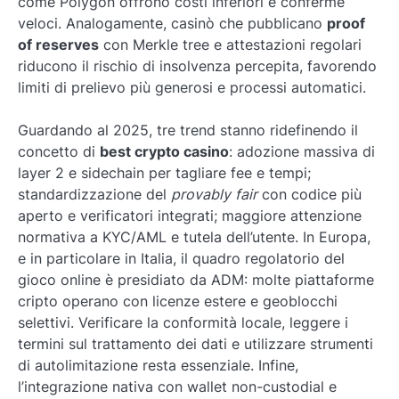
come Polygon offrono costi inferiori e conferme
veloci. Analogamente, casinò che pubblicano
proof
of reserves
con Merkle tree e attestazioni regolari
riducono il rischio di insolvenza percepita, favorendo
limiti di prelievo più generosi e processi automatici.
Guardando al 2025, tre trend stanno ridefinendo il
concetto di
best crypto casino
: adozione massiva di
layer 2 e sidechain per tagliare fee e tempi;
standardizzazione del
provably fair
con codice più
aperto e verificatori integrati; maggiore attenzione
normativa a KYC/AML e tutela dell’utente. In Europa,
e in particolare in Italia, il quadro regolatorio del
gioco online è presidiato da ADM: molte piattaforme
cripto operano con licenze estere e geoblocchi
selettivi. Verificare la conformità locale, leggere i
termini sul trattamento dei dati e utilizzare strumenti
di autolimitazione resta essenziale. Infine,
l’integrazione nativa con wallet non-custodial e