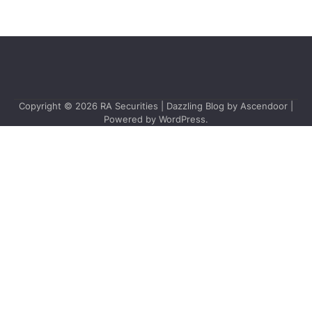
Copyright © 2026
RA Securities
| Dazzling Blog by
Ascendoor
|
Powered by
WordPress
.