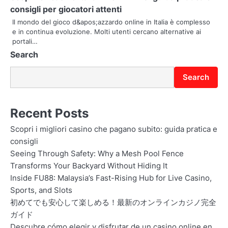
i
consigli per giocatori attenti
o
Il mondo del gioco d&apos;azzardo online in Italia è complesso
e in continua evoluzione. Molti utenti cercano alternative ai
n
portali…
Search
Search
Recent Posts
Scopri i migliori casino che pagano subito: guida pratica e
consigli
Seeing Through Safety: Why a Mesh Pool Fence
Transforms Your Backyard Without Hiding It
Inside FU88: Malaysia’s Fast-Rising Hub for Live Casino,
Sports, and Slots
初めてでも安心して楽しめる！最新のオンラインカジノ完全
ガイド
Descubre cómo elegir y disfrutar de un casino online en