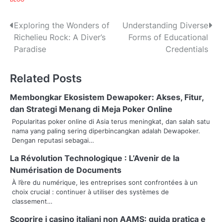
P
Exploring the Wonders of
Understanding Diverse
Richelieu Rock: A Diver’s
Forms of Educational
o
Paradise
Credentials
s
Related Posts
t
n
Membongkar Ekosistem Dewapoker: Akses, Fitur,
dan Strategi Menang di Meja Poker Online
a
Popularitas poker online di Asia terus meningkat, dan salah satu
nama yang paling sering diperbincangkan adalah Dewapoker.
v
Dengan reputasi sebagai…
i
La Révolution Technologique : L’Avenir de la
g
Numérisation de Documents
À l’ère du numérique, les entreprises sont confrontées à un
a
choix crucial : continuer à utiliser des systèmes de
classement…
t
Scoprire i casino italiani non AAMS: guida pratica e