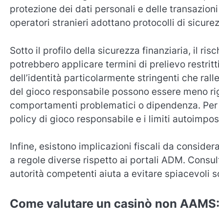
protezione dei dati personali e delle transazioni f
operatori stranieri adottano protocolli di sicurezz
Sotto il profilo della sicurezza finanziaria, il ris
potrebbero applicare termini di prelievo restritt
dell’identità particolarmente stringenti che ral
del gioco responsabile possono essere meno rig
comportamenti problematici o dipendenza. Per q
policy di gioco responsabile e i limiti autoimpost
Infine, esistono implicazioni fiscali da considera
a regole diverse rispetto ai portali ADM. Consul
autorità competenti aiuta a evitare spiacevoli so
Come valutare un casinò non AAMS: cr