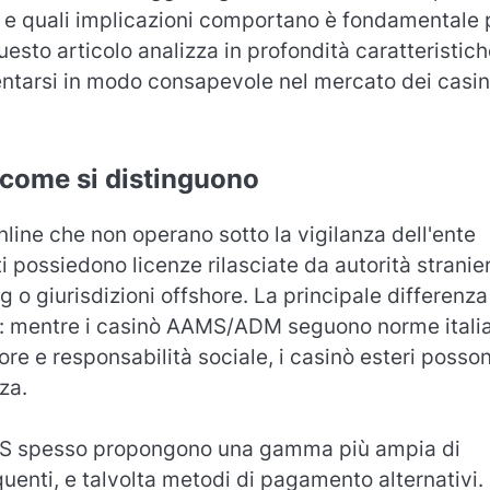
 e quali implicazioni comportano è fondamentale 
uesto articolo analizza in profondità caratteristich
orientarsi in modo consapevole nel mercato dei casi
come si distinguono
line che non operano sotto la vigilanza dell'ente
i possiedono licenze rilasciate da autorità stranie
 giurisdizioni offshore. La principale differenza
: mentre i casinò AAMS/ADM seguono norme itali
ore e responsabilità sociale, i casinò esteri posso
za.
 AAMS spesso propongono una gamma più ampia di
uenti, e talvolta metodi di pagamento alternativi.