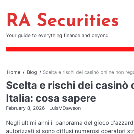
Skip
to
RA Securities
content
Your guide to everything finance and beyond
Home
Blog
Scelta e rischi dei casinò online non reg
Scelta e rischi dei casinò
Italia: cosa sapere
February 8, 2026
LuisMDawson
Negli ultimi anni il panorama del gioco d'azzard
autorizzati si sono diffusi numerosi operatori s