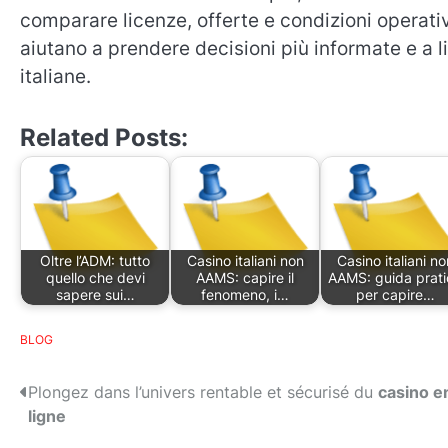
comparare licenze, offerte e condizioni operative
aiutano a prendere decisioni più informate e a li
italiane.
Related Posts:
Oltre l’ADM: tutto
Casino italiani non
Casino italiani no
quello che devi
AAMS: capire il
AAMS: guida prati
sapere sui…
fenomeno, i…
per capire…
BLOG
P
Plongez dans l’univers rentable et sécurisé du
casino e
ligne
o