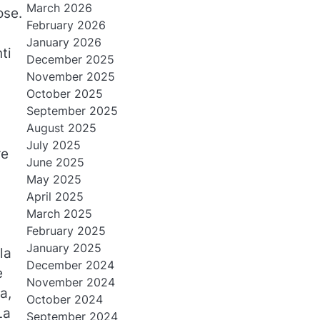
March 2026
ose.
February 2026
January 2026
ti
December 2025
November 2025
October 2025
September 2025
August 2025
July 2025
re
June 2025
May 2025
April 2025
March 2025
February 2025
January 2025
la
December 2024
e
November 2024
a,
October 2024
La
September 2024