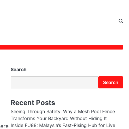
Search
Search
Recent Posts
Seeing Through Safety: Why a Mesh Pool Fence
Transforms Your Backyard Without Hiding It
Inside FU88: Malaysia’s Fast-Rising Hub for Live
dere