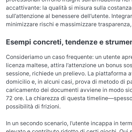
accattivante: la qualità si misura sulla costanza
sull’attenzione al benessere dell’utente. Integra
minimizzare rischi e massimizzare trasparenza, 
Esempi concreti, tendenze e strumenti
Consideriamo un caso frequente: un utente apre
licenza maltese, attira l’attenzione un bonus s
sessione, richiede un prelievo. La piattaforma 
domicilio e, in alcuni casi, prova di metodo di p
caricamento dei documenti avviene in modo sic
72 ore. La chiarezza di questa timeline—spesso 
possibilità di frizioni.
In un secondo scenario, l’utente incappa in term
elevato e contributo ridotto di certi giochi. Qui