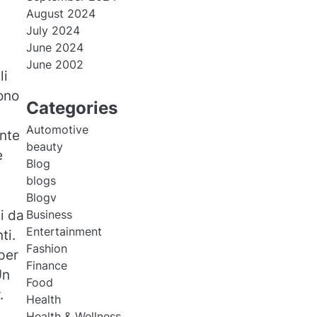
August 2024
July 2024
June 2024
June 2002
li
ono
Categories
Automotive
ente
beauty
è
Blog
blogs
Blogv
ti da
Business
Entertainment
ti.
Fashion
 per
Finance
Un
Food
.
Health
Health & Wellness