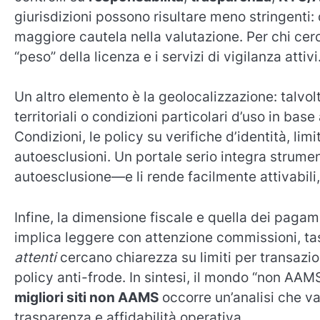
giurisdizioni possono risultare meno stringenti:
maggiore cautela nella valutazione. Per chi cer
“peso” della licenza e i servizi di vigilanza attivi
Un altro elemento è la geolocalizzazione: talvolt
territoriali o condizioni particolari d’uso in base
Condizioni, le policy su verifiche d’identità, lim
autoesclusioni. Un portale serio integra strumen
autoesclusione—e li rende facilmente attivabili, 
Infine, la dimensione fiscale e quella dei pagame
implica leggere con attenzione commissioni, tas
attenti
cercano chiarezza su limiti per transazio
policy anti-frode. In sintesi, il mondo “non AAMS
migliori siti non AAMS
occorre un’analisi che va
trasparenza e affidabilità operativa.