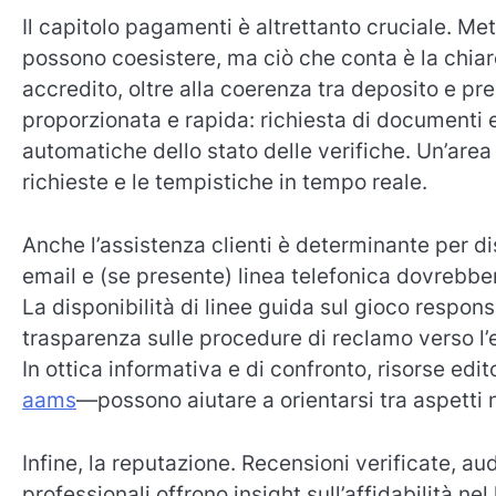
Il capitolo pagamenti è altrettanto cruciale. Met
possono coesistere, ma ciò che conta è la chiar
accredito, oltre alla coerenza tra deposito e p
proporzionata e rapida: richiesta di documenti 
automatiche dello stato delle verifiche. Un’area
richieste e le tempistiche in tempo reale.
Anche l’assistenza clienti è determinante per di
email e (se presente) linea telefonica dovrebber
La disponibilità di linee guida sul gioco responsab
trasparenza sulle procedure di reclamo verso l’
In ottica informativa e di confronto, risorse ed
aams
—possono aiutare a orientarsi tra aspetti no
Infine, la reputazione. Recensioni verificate, au
professionali offrono insight sull’affidabilità 