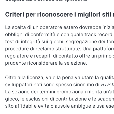
Criteri per riconoscere i migliori s
La scelta di un operatore estero dovrebbe iniziar
obblighi di conformità e con quale track record
test di integrità sui giochi, segregazione dei fon
procedure di reclamo strutturate. Una piattafo
regolatore e recapiti di contatto offre un primo s
prudente riconsiderare la selezione.
Oltre alla licenza, vale la pena valutare la qualit
sviluppatori noti sono spesso sinonimo di
RTP t
La sezione dei termini promozionali merita un’at
gioco, le esclusioni di contribuzione e le scade
sito affidabile evita clausole ambigue e usa ese