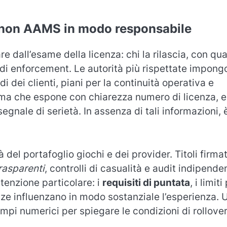
iti non AAMS in modo responsabile
e dall’esame della licenza: chi la rilascia, con qua
 di enforcement. Le autorità più rispettate impong
di dei clienti, piani per la continuità operativa e
rma che espone con chiarezza numero di licenza, 
egnale di serietà. In assenza di tali informazioni, 
à del portafoglio giochi e dei provider. Titoli firma
rasparenti
, controlli di casualità e audit indipenden
tenzione particolare: i
requisiti di puntata
, i limiti
nze influenzano in modo sostanziale l’esperienza. 
mpi numerici per spiegare le condizioni di rollover