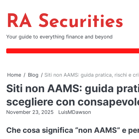
Skip
to
RA Securities
content
Your guide to everything finance and beyond
Home
Blog
Siti non AAMS: guida pratica, rischi e c
Siti non AAMS: guida pratic
scegliere con consapevol
November 23, 2025
LuisMDawson
Che cosa significa “non AAMS” e perch