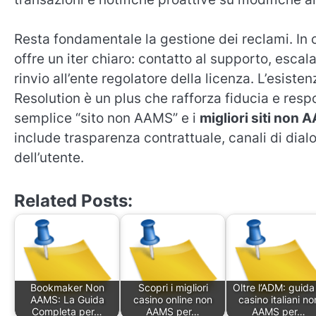
Resta fondamentale la gestione dei reclami. In 
offre un iter chiaro: contatto al supporto, esca
rinvio all’ente regolatore della licenza. L’esist
Resolution è un plus che rafforza fiducia e respo
semplice “sito non AAMS” e i
migliori siti non
include trasparenza contrattuale, canali di dial
dell’utente.
Related Posts:
Bookmaker Non
Scopri i migliori
Oltre l’ADM: guida
AAMS: La Guida
casino online non
casino italiani no
Completa per…
AAMS per…
AAMS per…