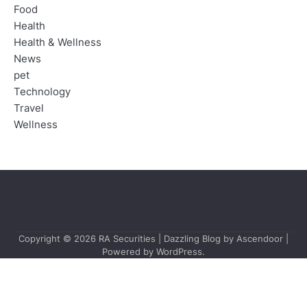
Food
Health
Health & Wellness
News
pet
Technology
Travel
Wellness
Copyright © 2026
RA Securities
| Dazzling Blog by
Ascendoor
|
Powered by
WordPress
.