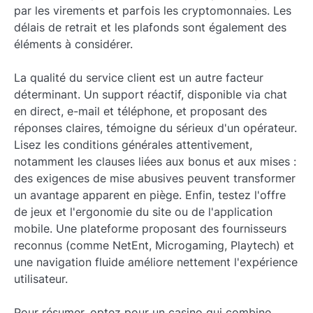
par les virements et parfois les cryptomonnaies. Les
délais de retrait et les plafonds sont également des
éléments à considérer.
La qualité du service client est un autre facteur
déterminant. Un support réactif, disponible via chat
en direct, e-mail et téléphone, et proposant des
réponses claires, témoigne du sérieux d'un opérateur.
Lisez les conditions générales attentivement,
notamment les clauses liées aux bonus et aux mises :
des exigences de mise abusives peuvent transformer
un avantage apparent en piège. Enfin, testez l'offre
de jeux et l'ergonomie du site ou de l'application
mobile. Une plateforme proposant des fournisseurs
reconnus (comme NetEnt, Microgaming, Playtech) et
une navigation fluide améliore nettement l'expérience
utilisateur.
Pour résumer, optez pour un casino qui combine