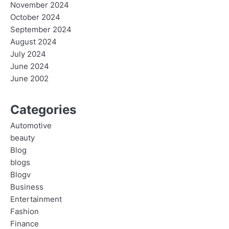
November 2024
October 2024
September 2024
August 2024
July 2024
June 2024
June 2002
Categories
Automotive
beauty
Blog
blogs
Blogv
Business
Entertainment
Fashion
Finance