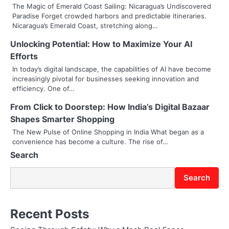
v
The Magic of Emerald Coast Sailing: Nicaragua’s Undiscovered
Paradise Forget crowded harbors and predictable itineraries.
i
Nicaragua’s Emerald Coast, stretching along…
g
Unlocking Potential: How to Maximize Your AI
Efforts
a
In today’s digital landscape, the capabilities of AI have become
t
increasingly pivotal for businesses seeking innovation and
efficiency. One of…
i
From Click to Doorstep: How India’s Digital Bazaar
o
Shapes Smarter Shopping
The New Pulse of Online Shopping in India What began as a
n
convenience has become a culture. The rise of…
Search
Search
Recent Posts