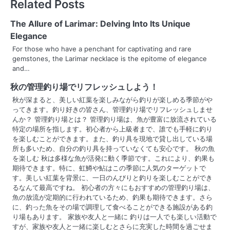
Related Posts
t
n
The Allure of Larimar: Delving Into Its Unique
Elegance
a
For those who have a penchant for captivating and rare
gemstones, the Larimar necklace is the epitome of elegance
v
and…
i
秋の管理釣り場でリフレッシュしよう！
g
秋が深まると、美しい紅葉を楽しみながら釣りが楽しめる季節がや
ってきます。釣り好きの皆さん、管理釣り場でリフレッシュしませ
a
んか？ 管理釣り場とは？ 管理釣り場は、魚が豊富に放流されている
特定の場所を指します。初心者から上級者まで、誰でも手軽に釣り
t
を楽しむことができます。また、釣り具を現地で貸し出している場
所も多いため、自分の釣り具を持っていなくても安心です。 秋の魚
i
を楽しむ 秋は多様な魚が活発に動く季節です。これにより、釣果も
期待できます。特に、虹鱒や鮎はこの季節に人気のターゲットで
o
す。美しい紅葉を背景に、一日のんびりと釣りを楽しむことができ
るなんて最高ですね。 初心者の方々にもおすすめの管理釣り場は、
n
魚の放流が定期的に行われているため、釣果も期待できます。さら
に、釣った魚をその場で調理して食べることができる施設がある釣
り場もあります。 家族や友人と一緒に 釣りは一人でも楽しい活動で
すが、家族や友人と一緒に楽しむとさらに充実した時間を過ごせま