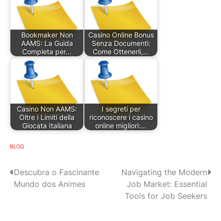
Bookmaker Non
Casino Online Bonus
AAMS: La Guida
Senza Documenti:
Completa per…
Come Ottenerli,…
Casino Non AAMS:
I segreti per
Oltre i Limiti della
riconoscere i casino
Giocata Italiana
online migliori:…
BLOG
P
Descubra o Fascinante
Navigating the Modern
Mundo dos Animes
Job Market: Essential
o
Tools for Job Seekers
s