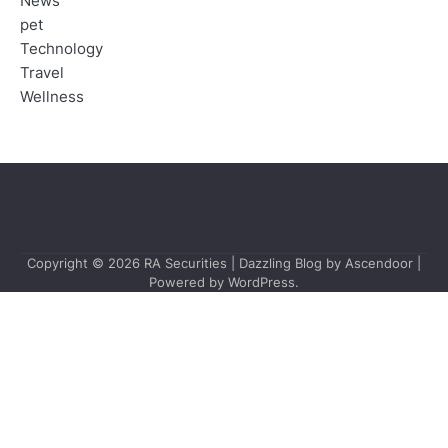
News
pet
Technology
Travel
Wellness
Copyright © 2026
RA Securities
| Dazzling Blog by
Ascendoor
|
Powered by
WordPress
.