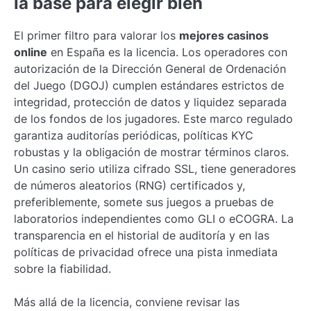
la base para elegir bien
El primer filtro para valorar los
mejores casinos
online
en España es la licencia. Los operadores con
autorización de la Dirección General de Ordenación
del Juego (DGOJ) cumplen estándares estrictos de
integridad, protección de datos y liquidez separada
de los fondos de los jugadores. Este marco regulado
garantiza auditorías periódicas, políticas KYC
robustas y la obligación de mostrar términos claros.
Un casino serio utiliza cifrado SSL, tiene generadores
de números aleatorios (RNG) certificados y,
preferiblemente, somete sus juegos a pruebas de
laboratorios independientes como GLI o eCOGRA. La
transparencia en el historial de auditoría y en las
políticas de privacidad ofrece una pista inmediata
sobre la fiabilidad.
Más allá de la licencia, conviene revisar las