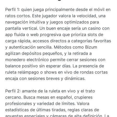
Perfil 1: quien juega principalmente desde el móvil en
ratos cortos. Este jugador valora la velocidad, una
navegación intuitiva y juegos optimizados para
pantalla vertical. Un buen encaje sería un casino con
app fluida o web progresiva que prioriza slots de
carga rápida, accesos directos a categorías favoritas
y autenticación sencilla. Métodos como Bizum
agilizan depósitos pequeños, y la retirada a
monedero electrónico permite cerrar sesiones con
balance positivo sin esperar días. La presencia de
ruleta relámpago o shows en vivo de rondas cortas
encaja con sesiones breves y dinámicas.
Perfil 2: amante de la ruleta en vivo y el trato
cercano. Busca mesas en español, crupieres
profesionales y variedad de límites. Valora
estadísticas de últimas tiradas, reglas claras de
apuestas especiales y cámaras de alta definición. La