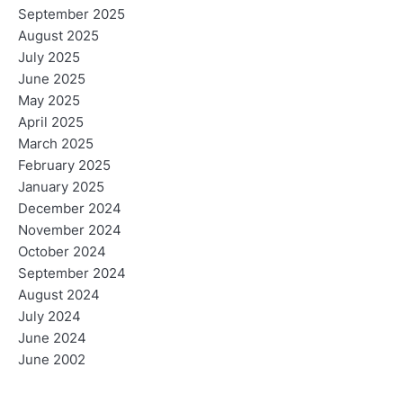
September 2025
August 2025
July 2025
June 2025
May 2025
April 2025
March 2025
February 2025
January 2025
December 2024
November 2024
October 2024
September 2024
August 2024
July 2024
June 2024
June 2002