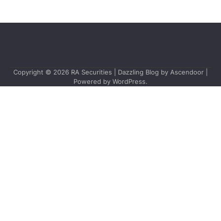
Copyright © 2026
RA Securities
| Dazzling Blog by
Ascendoor
|
Powered by
WordPress
.