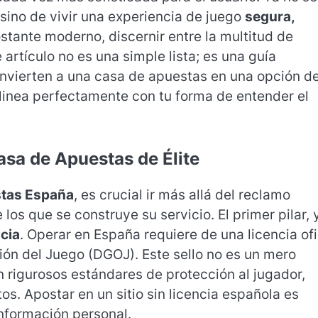
sino de vivir una experiencia de juego
segura,
ostante moderno, discernir entre la multitud de
rtículo no es una simple lista; es una guía
onvierten a una casa de apuestas en una opción d
 alinea perfectamente con tu forma de entender el
sa de Apuestas de Élite
stas España
, es crucial ir más allá del reclamo
e los que se construye su servicio. El primer pilar, 
ncia
. Operar en España requiere de una licencia ofi
ón del Juego (DGOJ). Este sello no es un mero
n rigurosos estándares de protección al jugador,
os. Apostar en un sitio sin licencia española es
información personal.