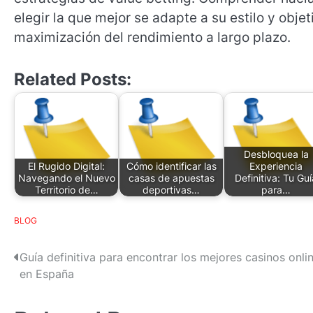
elegir la que mejor se adapte a su estilo y obje
maximización del rendimiento a largo plazo.
Related Posts:
Desbloquea la
El Rugido Digital:
Cómo identificar las
Experiencia
Navegando el Nuevo
casas de apuestas
Definitiva: Tu Guí
Territorio de…
deportivas…
para…
BLOG
P
Guía definitiva para encontrar los mejores casinos onli
en España
o
s