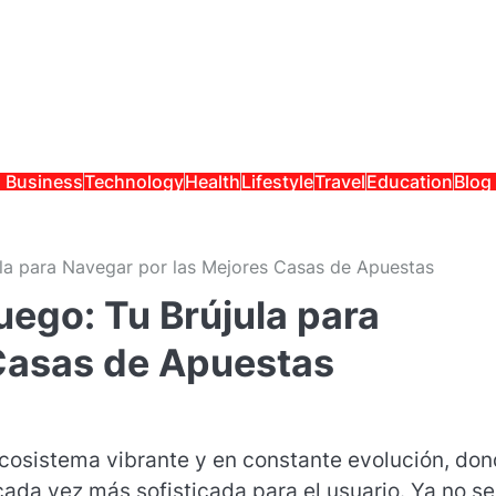
Business
Technology
Health
Lifestyle
Travel
Education
Blog
la para Navegar por las Mejores Casas de Apuestas
uego: Tu Brújula para
Casas de Apuestas
cosistema vibrante y en constante evolución, do
cada vez más sofisticada para el usuario. Ya no se