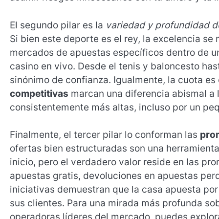
El segundo pilar es la
variedad y profundidad de
Si bien este deporte es el rey, la excelencia se
mercados de apuestas específicos dentro de un 
casino en vivo. Desde el tenis y baloncesto hast
sinónimo de confianza. Igualmente, la cuota es 
competitivas
marcan una diferencia abismal a 
consistentemente más altas, incluso por un peq
Finalmente, el tercer pilar lo conforman las
pro
ofertas bien estructuradas son una herramient
inicio, pero el verdadero valor reside en las p
apuestas gratis, devoluciones en apuestas perd
iniciativas demuestran que la casa apuesta por
sus clientes. Para una mirada más profunda sob
operadoras líderes del mercado, puedes explora