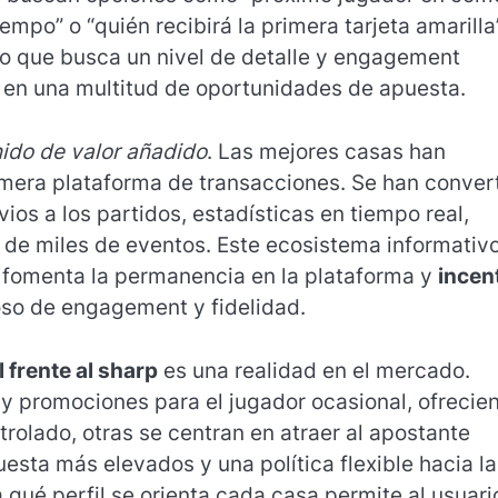
empo” o “quién recibirá la primera tarjeta amarilla”
co que busca un nivel de detalle y engagement
 en una multitud de oportunidades de apuesta.
ido de valor añadido
. Las mejores casas han
 mera plataforma de transacciones. Se han conver
ios a los partidos, estadísticas en tiempo real,
 de miles de eventos. Este ecosistema informativ
ue fomenta la permanencia en la plataforma y
incen
uoso de engagement y fidelidad.
 frente al sharp
es una realidad en el mercado.
y promociones para el jugador ocasional, ofrecie
rolado, otras se centran en atraer al apostante
uesta más elevados y una política flexible hacia l
qué perfil se orienta cada casa permite al usuari