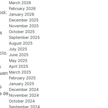
March 2026
February 2026
bol.
January 2026
December 2025
November 2025
October 2025
es
September 2025
August 2025
July 2025
cio.
June 2025
May 2025
s
April 2025
March 2025
buen
February 2025
January 2025
s
December 2024
a de
November 2024
October 2024
September 2024