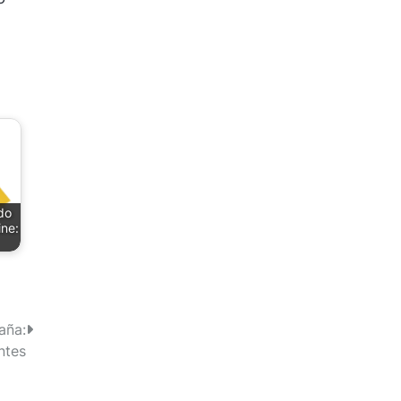
do
ine:
aña:
ntes