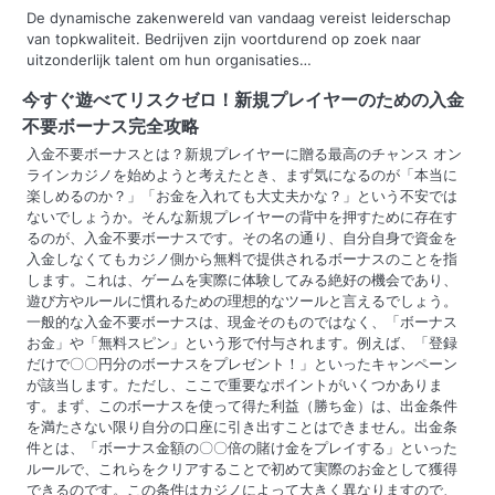
De dynamische zakenwereld van vandaag vereist leiderschap
i
van topkwaliteit. Bedrijven zijn voortdurend op zoek naar
uitzonderlijk talent om hun organisaties…
o
今すぐ遊べてリスクゼロ！新規プレイヤーのための入金
n
不要ボーナス完全攻略
入金不要ボーナスとは？新規プレイヤーに贈る最高のチャンス オン
ラインカジノを始めようと考えたとき、まず気になるのが「本当に
楽しめるのか？」「お金を入れても大丈夫かな？」という不安では
ないでしょうか。そんな新規プレイヤーの背中を押すために存在す
るのが、入金不要ボーナスです。その名の通り、自分自身で資金を
入金しなくてもカジノ側から無料で提供されるボーナスのことを指
します。これは、ゲームを実際に体験してみる絶好の機会であり、
遊び方やルールに慣れるための理想的なツールと言えるでしょう。
一般的な入金不要ボーナスは、現金そのものではなく、「ボーナス
お金」や「無料スピン」という形で付与されます。例えば、「登録
だけで〇〇円分のボーナスをプレゼント！」といったキャンペーン
が該当します。ただし、ここで重要なポイントがいくつかありま
す。まず、このボーナスを使って得た利益（勝ち金）は、出金条件
を満たさない限り自分の口座に引き出すことはできません。出金条
件とは、「ボーナス金額の〇〇倍の賭け金をプレイする」といった
ルールで、これらをクリアすることで初めて実際のお金として獲得
できるのです。この条件はカジノによって大きく異なりますので、