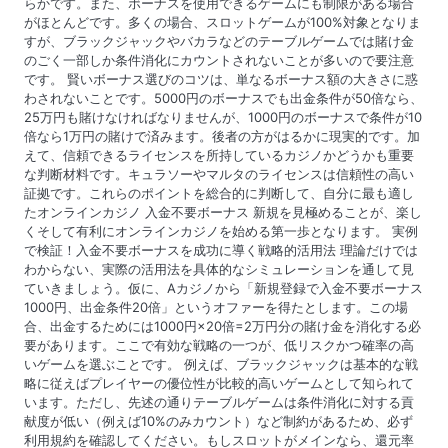
らかです。また、ボーナスを使用できるゲームにも制限がある場合
がほとんどです。多くの場合、スロットゲームが100%対象となりま
すが、ブラックジャックやバカラなどのテーブルゲームでは賭け金
のごく一部しか条件消化にカウントされないことが多いので要注意
です。 賢いボーナス選びのコツは、単なるボーナス額の大きさに惑
わされないことです。5000円のボーナスでも出金条件が50倍なら、
25万円も賭けなければなりませんが、1000円のボーナスで条件が10
倍なら1万円の賭けで済みます。後者の方がはるかに現実的です。加
えて、信頼できるライセンスを所持しているカジノかどうかも重要
な判断材料です。キュラソーやマルタのライセンスは信頼性の高い
証拠です。これらのポイントを総合的に判断して、自分に最も適し
たオンラインカジノ 入金不要ボーナス 新規を見極めることが、楽し
くそして有利にオンラインカジノを始める第一歩となります。 実例
で検証！入金不要ボーナスを成功に導く戦略的活用法 理論だけでは
わからない、実際の活用法を具体的なシミュレーションを通して見
ていきましょう。仮に、Aカジノから「新規登録で入金不要ボーナス
1000円、出金条件20倍」というオファーを得たとします。この場
合、出金するためには1000円×20倍=2万円分の賭け金を消化する必
要があります。ここで有効な戦略の一つが、低リスクかつ確率の高
いゲームを選ぶことです。 例えば、ブラックジャックは基本的な戦
略に従えばプレイヤーの優位性が比較的高いゲームとして知られて
います。ただし、先述の通りテーブルゲームは条件消化に対する貢
献度が低い（例えば10%のみカウント）など制約があるため、必ず
利用規約を確認してください。もしスロットがメインなら、還元率