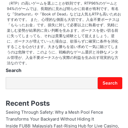
（RTP）の高いゲームを選ぶことが鉄則です。RTP96%のゲームと
94%のゲームでは、長期的に見れば明らかに前者が有利です。有名
な『Starburst』や『Book of Dead』などは人気もRTPも高いためお
すすめです。 また、心理的な側面も大切です。入金不要ボーナスは
「もらったお金」です。損失に対して必要以上に執着せず、気軽に
楽しむ姿勢が結果的に良い判断を生みます。ボーナスを使い切る前
に失ってしまっても、それは貴重な経験として捉えましょう。逆
に、ボーナスが増えていった場合は、欲張らずに確実に条件を消化
することを心がけます。大きな勝ちを追い求めて一気に賭けてしま
うのは危険です。このように、戦略的なゲーム選択と冷静なメンタ
ル管理が、入金不要ボーナスから実際の利益を生み出す現実的な方
法なのです。
Search
Search
Recent Posts
Seeing Through Safety: Why a Mesh Pool Fence
Transforms Your Backyard Without Hiding It
Inside FU88: Malaysia’s Fast-Rising Hub for Live Casino,