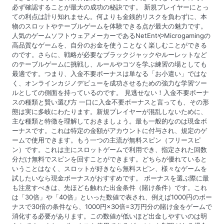
必ず確認することが最大の成功の秘訣です。 新規プレイヤーにとっ
ての利点は計り知れません。何よりも金銭的リスクを負わずに、本
物のスロットやテーブルゲームを体験できる点が最大の魅力です。
人気のゲームソフトウェアメーカーであるNetEntやMicrogamingの
高品質なゲームを、自分のお金を使うことなく楽しむことができる
のです。さらに、戦略が必要なブラックジャックやルーレットなど
のテーブルゲームに挑戦し、ルールやコツを学ぶ練習の場としても
最適です。つまり、入金不要ボーナスは単なる「お小遣い」ではな
く、オンラインカジノデビューを成功させるための強力な学習ツー
ルとしての側面を持っているのです。 見逃せない！入金不要ボーナ
スの種類と賢い選び方 一口に入金不要ボーナスと言っても、その形
態は実に多岐にわたります。新規プレイヤーが混乱しないために、
主な種類と特徴を理解しておきましょう。最も一般的なのは現金ボ
ーナスです。これは特定の金額がアカウントに付与され、規定のゲ
ームで使用できます。もう一つの主流が無料スピン（フリースピ
ン）です。これは主にスロットゲームで利用でき、指定された回数
分だけ無料でスピンを回すことができます。どちらが優れていると
いうことはなく、スロットが好きなら無料スピン、様々なゲームを
試したいなら現金ボーナスがおすすめです。 ボーナスを選ぶ際に最
も注意すべきは、先ほども触れた出金条件（賭け条件）です。これ
は「30倍」や「40倍」といった数値で表され、例えば1000円のボー
ナスで30倍の条件なら、1000円×30倍=3万円分の賭け金をゲームで
消化する必要があります。この数値が低いほど出金しやすいのは明