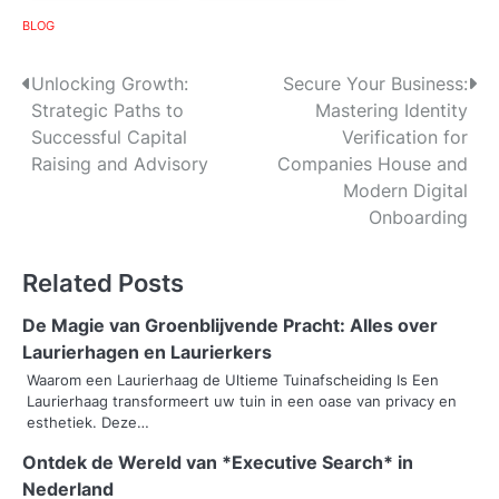
BLOG
P
Unlocking Growth:
Secure Your Business:
Strategic Paths to
Mastering Identity
o
Successful Capital
Verification for
s
Raising and Advisory
Companies House and
Modern Digital
t
Onboarding
n
Related Posts
a
v
De Magie van Groenblijvende Pracht: Alles over
Laurierhagen en Laurierkers
i
Waarom een Laurierhaag de Ultieme Tuinafscheiding Is Een
Laurierhaag transformeert uw tuin in een oase van privacy en
g
esthetiek. Deze…
a
Ontdek de Wereld van *Executive Search* in
t
Nederland