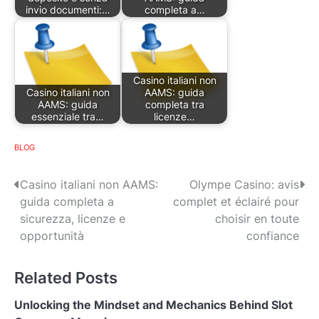
invio documenti:…
completa a…
Casino italiani non
Casino italiani non
AAMS: guida
AAMS: guida
completa tra
essenziale tra…
licenze…
BLOG
P
Casino italiani non AAMS:
Olympe Casino: avis
guida completa a
complet et éclairé pour
o
sicurezza, licenze e
choisir en toute
s
opportunità
confiance
t
Related Posts
n
Unlocking the Mindset and Mechanics Behind Slot
a