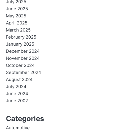
July 2025
June 2025
May 2025
April 2025
March 2025
February 2025
January 2025
December 2024
November 2024
October 2024
September 2024
August 2024
July 2024
June 2024
June 2002
Categories
Automotive