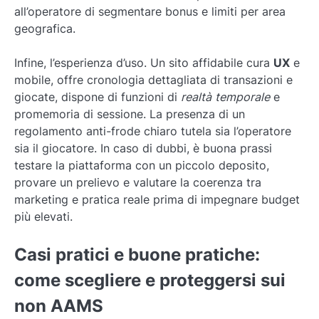
all’operatore di segmentare bonus e limiti per area
geografica.
Infine, l’esperienza d’uso. Un sito affidabile cura
UX
e
mobile, offre cronologia dettagliata di transazioni e
giocate, dispone di funzioni di
realtà temporale
e
promemoria di sessione. La presenza di un
regolamento anti-frode chiaro tutela sia l’operatore
sia il giocatore. In caso di dubbi, è buona prassi
testare la piattaforma con un piccolo deposito,
provare un prelievo e valutare la coerenza tra
marketing e pratica reale prima di impegnare budget
più elevati.
Casi pratici e buone pratiche:
come scegliere e proteggersi sui
non AAMS