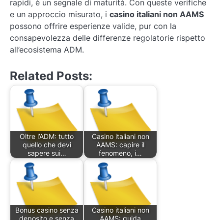
rapidi, è un segnale di maturità. Con queste verifiche
e un approccio misurato, i
casino italiani non AAMS
possono offrire esperienze valide, pur con la
consapevolezza delle differenze regolatorie rispetto
all’ecosistema ADM.
Related Posts:
Oltre l’ADM: tutto
Casino italiani non
quello che devi
AAMS: capire il
sapere sui…
fenomeno, i…
Bonus casino senza
Casino italiani non
deposito e senza
AAMS: guida