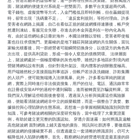
息，營造出翻本的虛假希望，進一步將理性擠出決策鏈。 財務風險方
面，賭波網的便捷支付系統是一把雙面刃。多數平台支援超商代碼、
電子錢包、虛擬貨幣等方式，入金門檻低且即時到帳，但在贏錢提現
時，卻常出現「洗碼量不足」、「違反套利規則」等拒付理由。許多
受害者在網路上揭露，自己在看似正規的賭波網獲得連勝後，帳戶突
然遭到凍結，客服完全失聯，存進去的本金與盈利在一秒內化為烏
有。由於這些網站多註冊於海外，本國法律難以管轄，受害者即使報
案也往往求償無門。更嚴峻的是地下錢莊與賭波網的共生關係，當玩
家輸光積蓄後，同一群經營者可能瞬間切換身分，以借貸方的角色再
次出現，提供高利貸款，形成一個令人窒息的債務閉環。 法律層面
上，賭波網處於一個極度曖昧的灰色地帶。雖然許多地區針對境內經
營賭博網站設有刑責，但針對境外架設、境內攬客的偵辦難度極高。
用戶端雖然較少直接面臨刑事追訴，但帳戶若涉及洗錢鏈、詐欺集團
的人頭戶，便可能無端捲入法律風暴。此外，許多看似單純的賭波
網，實際上同時進行非法個資搜集，用戶的住址、電話、通訊錄常常
在註冊或安裝APP的過程中遭到竊取，進而被轉賣至詐騙資料庫。當
我們深入理解這些暗面後會發現，透過深入分析與揭露這些風險脈
絡，便能看清賭波網絕非中立的娛樂載體，而是一個整合了貪婪、數
據操控與心理陷阱的生態系統。若想進一步掌握相關風險識別與防禦
知識，可參考賭波網相關的深度研究報告，當中梳理了大量實證案
例，有助於建立更完整的防護認知。 穿透介面迷霧：如何辨識及遠離
高危賭波網 面對網路上鋪天蓋地的廣告、簡訊與社群誘導，要徹底隔
絕賭波網的侵擾確實不易，但透過建立一套清晰的辨識原則，仍可大
幅降低掉入陷阱的機率。首先，觀察網站的經營透明度是最直接的篩