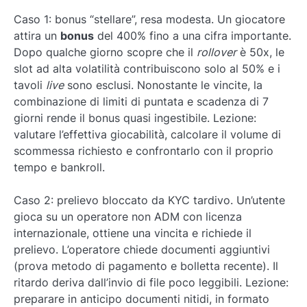
Caso 1: bonus “stellare”, resa modesta. Un giocatore
attira un
bonus
del 400% fino a una cifra importante.
Dopo qualche giorno scopre che il
rollover
è 50x, le
slot ad alta volatilità contribuiscono solo al 50% e i
tavoli
live
sono esclusi. Nonostante le vincite, la
combinazione di limiti di puntata e scadenza di 7
giorni rende il bonus quasi ingestibile. Lezione:
valutare l’effettiva giocabilità, calcolare il volume di
scommessa richiesto e confrontarlo con il proprio
tempo e bankroll.
Caso 2: prelievo bloccato da KYC tardivo. Un’utente
gioca su un operatore non ADM con licenza
internazionale, ottiene una vincita e richiede il
prelievo. L’operatore chiede documenti aggiuntivi
(prova metodo di pagamento e bolletta recente). Il
ritardo deriva dall’invio di file poco leggibili. Lezione:
preparare in anticipo documenti nitidi, in formato