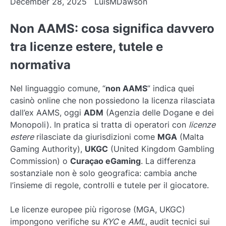
December 28, 2025
LuisMDawson
Non AAMS: cosa significa davvero
tra licenze estere, tutele e
normativa
Nel linguaggio comune, “
non AAMS
” indica quei
casinò online che non possiedono la licenza rilasciata
dall’ex AAMS, oggi
ADM
(Agenzia delle Dogane e dei
Monopoli). In pratica si tratta di operatori con
licenze
estere
rilasciate da giurisdizioni come
MGA
(Malta
Gaming Authority),
UKGC
(United Kingdom Gambling
Commission) o
Curaçao eGaming
. La differenza
sostanziale non è solo geografica: cambia anche
l’insieme di regole, controlli e tutele per il giocatore.
Le licenze europee più rigorose (MGA, UKGC)
impongono verifiche su
KYC
e
AML
, audit tecnici sui