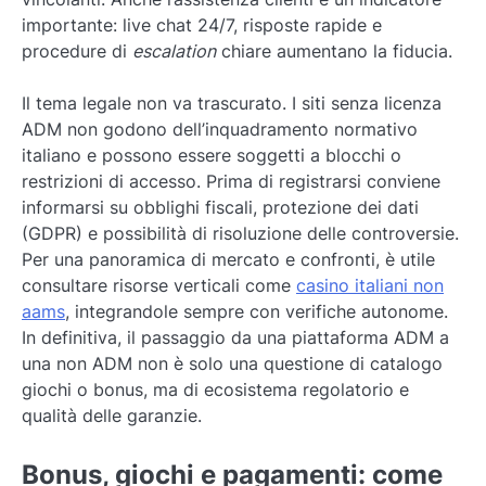
importante: live chat 24/7, risposte rapide e
procedure di
escalation
chiare aumentano la fiducia.
Il tema legale non va trascurato. I siti senza licenza
ADM non godono dell’inquadramento normativo
italiano e possono essere soggetti a blocchi o
restrizioni di accesso. Prima di registrarsi conviene
informarsi su obblighi fiscali, protezione dei dati
(GDPR) e possibilità di risoluzione delle controversie.
Per una panoramica di mercato e confronti, è utile
consultare risorse verticali come
casino italiani non
aams
, integrandole sempre con verifiche autonome.
In definitiva, il passaggio da una piattaforma ADM a
una non ADM non è solo una questione di catalogo
giochi o bonus, ma di ecosistema regolatorio e
qualità delle garanzie.
Bonus, giochi e pagamenti: come