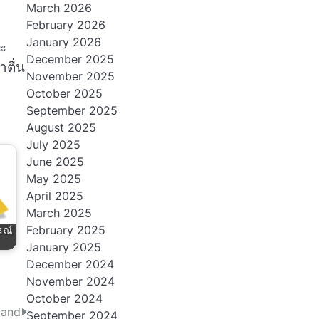
March 2026
February 2026
January 2026
ะ
December 2025
ตื่น
November 2025
October 2025
September 2025
August 2025
July 2025
June 2025
May 2025
April 2025
March 2025
February 2025
รณ์
January 2025
December 2024
November 2024
October 2024
 and
September 2024