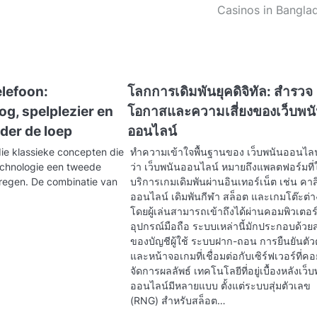
Casinos in Bangla
elefoon:
โลกการเดิมพันยุคดิจิทัล: สำรวจ
g, spelplezier en
โอกาสและความเสี่ยงของเว็บพน
nder de loep
ออนไลน์
die klassieke concepten die
ทำความเข้าใจพื้นฐานของ เว็บพนันออนไลน
echnologie een tweede
ว่า เว็บพนันออนไลน์ หมายถึงแพลตฟอร์มที่ใ
regen. De combinatie van
บริการเกมเดิมพันผ่านอินเทอร์เน็ต เช่น คา
ออนไลน์ เดิมพันกีฬา สล็อต และเกมโต๊ะต่า
โดยผู้เล่นสามารถเข้าถึงได้ผ่านคอมพิวเตอร
อุปกรณ์มือถือ ระบบเหล่านี้มักประกอบด้วย
ของบัญชีผู้ใช้ ระบบฝาก-ถอน การยืนยันตั
และหน้าจอเกมที่เชื่อมต่อกับเซิร์ฟเวอร์ที่ค
จัดการผลลัพธ์ เทคโนโลยีที่อยู่เบื้องหลังเว็
ออนไลน์มีหลายแบบ ตั้งแต่ระบบสุ่มตัวเลข
(RNG) สำหรับสล็อต…