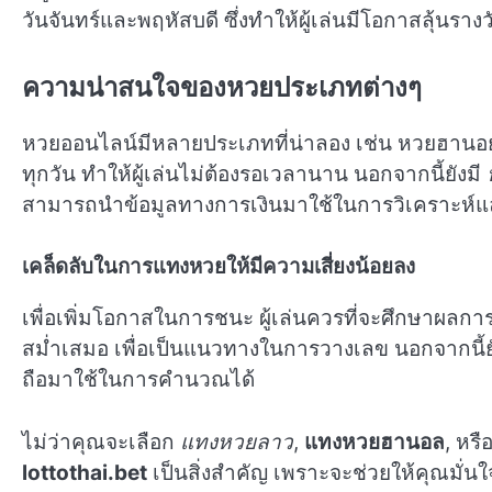
วันจันทร์และพฤหัสบดี ซึ่งทำให้ผู้เล่นมีโอกาสลุ้นรางว
ความน่าสนใจของหวยประเภทต่างๆ
หวยออนไลน์มีหลายประเภทที่น่าลอง เช่น หวยฮาน
ทุกวัน ทำให้ผู้เล่นไม่ต้องรอเวลานาน นอกจากนี้ยังมี
สามารถนำข้อมูลทางการเงินมาใช้ในการวิเคราะห์แ
เคล็ดลับในการแทงหวยให้มีความเสี่ยงน้อยลง
เพื่อเพิ่มโอกาสในการชนะ ผู้เล่นควรที่จะศึกษาผ
สม่ำเสมอ เพื่อเป็นแนวทางในการวางเลข นอกจากนี้ยั
ถือมาใช้ในการคำนวณได้
ไม่ว่าคุณจะเลือก
แทงหวยลาว
,
แทงหวยฮานอล
, หรื
lottothai.bet
เป็นสิ่งสำคัญ เพราะจะช่วยให้คุณมั่นใจ