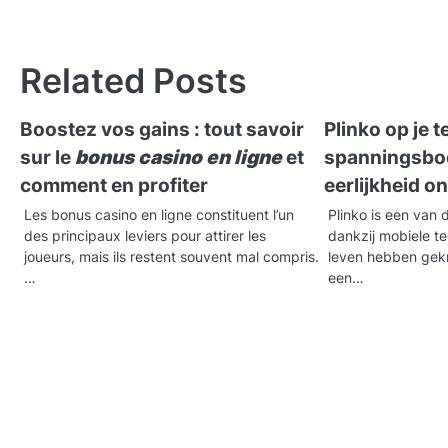
o
s
Related Posts
t
Boostez vos gains : tout savoir
Plinko op je t
n
sur le
bonus casino en ligne
et
spanningsboo
a
comment en profiter
eerlijkheid o
v
Les bonus casino en ligne constituent l’un
Plinko is een van 
des principaux leviers pour attirer les
dankzij mobiele t
i
joueurs, mais ils restent souvent mal compris.
leven hebben gek
g
…
een…
a
t
i
o