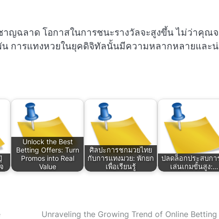
าญฉลาด โอกาสในการชนะรางวัลจะสูงขึ้น ไม่ว่าคุณจ
มพัน การแทงหวยในยุคดิจิทัลนั้นมีความหลากหลายและน่า
Unlock the Best
Betting Offers: Turn
ศิลปะการชกมวยไทย
่
Promos into Real
กับการแทงมวย: พักยก
ปลดล็อกประสบกา
ใจ
Value
เพื่อเรียนรู้
เล่นเกมขั้นสูง:…
e
Unraveling the Growing Trend of Online Betting