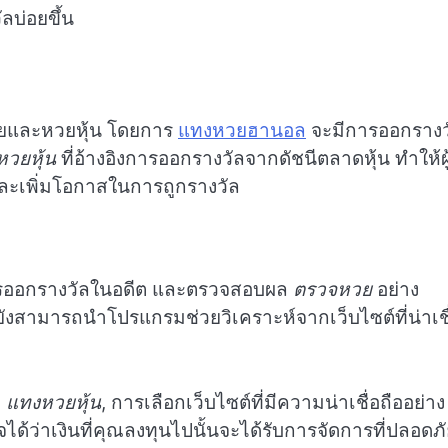
ัลบ่อยขึ้น
อยและหวยหุ้น โดยการ
แทงหวยฮานอล
จะมีการออกรางว
หวยหุ้น
ที่อ้างอิงการออกรางวัลจากดัชนีตลาดหุ้น ทำให้ผู
ละเพิ่มโอกาสในการถูกรางวัล
ลการออกรางวัลในอดีต และตรวจสอบผล
ตรวจหวย
อย่าง
งสามารถนำโปรแกรมช่วยวิเคราะห์จากเว็บไซต์ที่น่าเชื
อ
แทงหวยหุ้น
, การเลือกเว็บไซต์ที่มีความน่าเชื่อถืออย่าง
ได้ว่าเงินที่คุณลงทุนไปนั้นจะได้รับการจัดการที่ปลอดภ