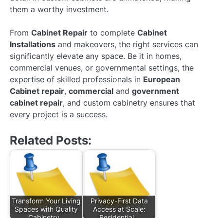
them a worthy investment.
From
Cabinet Repair
to complete
Cabinet
Installations
and makeovers, the right services can
significantly elevate any space. Be it in homes,
commercial venues, or governmental settings, the
expertise of skilled professionals in
European
Cabinet repair
,
commercial
and
government
cabinet repair
, and custom cabinetry ensures that
every project is a success.
Related Posts:
Transform Your Living
Privacy-First Data
Spaces with Quality
Access at Scale:
Cabinetry…
Residential…