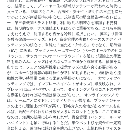
精緻化し、広告規範や年齢確認、水際の介入は強化される傾向にあ
る。結果として、プレイヤー側の情報リテラシーが問われる時代に
入っている。 結局のところ、合法性・安全性・透明性の三点を満た
すかどうかが判断基準の中心だ。規制当局の監査報告や年次レビュ
ー、第三者機関のテスト結果、利用規約の明瞭さを確認する姿勢
は、短期的なボーナス価値よりもはるかに重要である。これらを踏
まえたうえで、利用するか否かを冷静に選択したい。 勝率より価値
を獲る発想――オッズ、RTP、資金管理の実務とケーススタディ ベ
ッティングの核心は、単純な「当たる・外れる」ではなく、期待値
（EV）にある。ブックメーカーはマージン（ベースボールでのビゴ
リッシュ、サッカーでのオーバーラウンド）を通じて理論上の手数
料を組み込み、オッズはそのぶんフェア値から乖離する。価値を見
出すには、フェアな確率推定と提示オッズの差を突く必要がある
が、スポーツは情報の非対称性が常に変動するため、過剰反応や流
動性の薄い時間帯に生じる歪みが手掛かりになる。一方でライブベ
ッティングでは、インプレーのイベントがオッズに即反映され、ス
プレッドは広がりやすい。よって、タイミングと取引コストの両方
を勘案しなければ期待値は積み上がらない。 オンラインカジノで
は、ゲームごとにRTPとボラティリティが異なる。ブラックジャッ
クのように理論上のRTPが高く、戦略介入の余地があるゲームもあ
れば、高配当の代わりに分散が大きいスロットもある。ここで重要
なのは、短期の結果に心を奪われず、資金管理（バンクロール・マ
ネジメント）を軸に行動することだ。単位ベット額を資金の一定割
合に抑える、連敗時に賭け金を跳ね上げない、上振れ時もサイズを