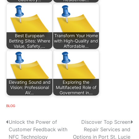
Best European
Transform Your Home
Betting Sites: Where
with High-Quality and
Value, Safety,…
Affordable…
Elevating Sound and
Exploring the
Vision: Professional
Multifaceted Role of
AV…
Government in…
BLOG
P
Unlock the Power of
Discover Top Screen
Customer Feedback with
Repair Services and
o
NFC Technology
Options in Port St. Lucie