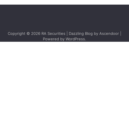
Copyright © 2026
RA Securities
| Dazzling Blog by
Ascendoor
|
Powered by
WordPress
.