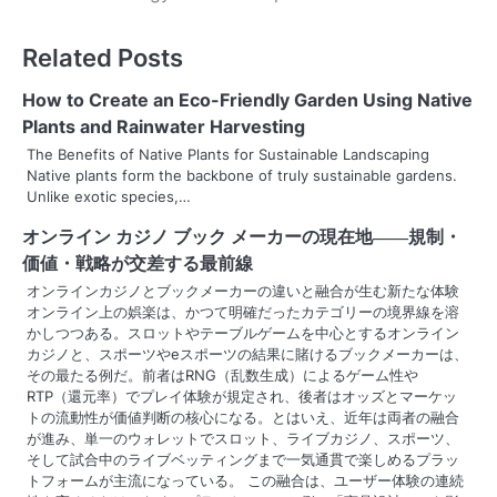
s
Related Posts
t
n
How to Create an Eco-Friendly Garden Using Native
Plants and Rainwater Harvesting
a
The Benefits of Native Plants for Sustainable Landscaping
Native plants form the backbone of truly sustainable gardens.
v
Unlike exotic species,…
i
オンライン カジノ ブック メーカーの現在地――規制・
g
価値・戦略が交差する最前線
オンラインカジノとブックメーカーの違いと融合が生む新たな体験
a
オンライン上の娯楽は、かつて明確だったカテゴリーの境界線を溶
かしつつある。スロットやテーブルゲームを中心とするオンライン
t
カジノと、スポーツやeスポーツの結果に賭けるブックメーカーは、
その最たる例だ。前者はRNG（乱数生成）によるゲーム性や
i
RTP（還元率）でプレイ体験が規定され、後者はオッズとマーケッ
o
トの流動性が価値判断の核心になる。とはいえ、近年は両者の融合
が進み、単一のウォレットでスロット、ライブカジノ、スポーツ、
n
そして試合中のライブベッティングまで一気通貫で楽しめるプラッ
トフォームが主流になっている。 この融合は、ユーザー体験の連続