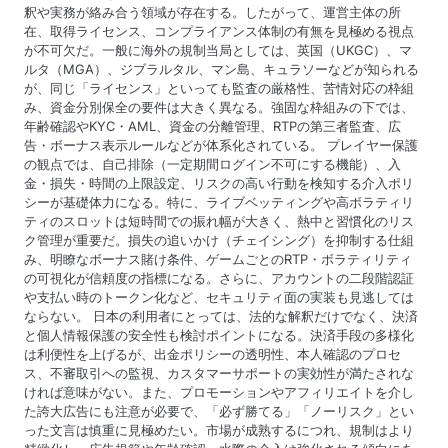
釈や実務が絡み合う領域が存在する。したがって、運営主体の所
在、取得ライセンス、コンプライアンス体制の有無を見極める視点
が不可欠だ。一般に海外の規制当局としては、英国（UKGC）、マ
ルタ（MGA）、ジブラルタル、マン島、キュラソーなどが知られる
が、同じ「ライセンス」といっても監査の厳格性、苦情対応の枠組
み、資金分別保全の要件は大きく異なる。強固な枠組みの下では、
年齢確認やKYC・AML、資金の分離管理、RTPの第三者監査、広
告・ボーナス表示ルールなどが体系化されている。 プレイヤー保護
の観点では、自己排除（一定期間ログイン不可にする機能）、入
金・損失・時間の上限設定、リスクの高い行動を検知する介入ポリ
シーが基礎体力になる。特に、ライブベッティングや高ボラティリ
ティのスロットは短時間での振れ幅が大きく、熱中と習慣化のリス
ク管理が重要だ。損失の追いかけ（チェイシング）を抑制する仕組
み、明瞭なボーナス賭け条件、ゲームごとのRTP・ボラティリティ
の可視化が信頼度の指標になる。さらに、アカウントの二段階認証
や支払い時のトークン化など、セキュリティ面の実装も見逃しては
ならない。 日本の利用者にとっては、法的な解釈だけでなく、決済
と個人情報保護の安全性も検討ポイントになる。決済手段の多様化
は利便性を上げるが、出金ポリシーの透明性、本人確認のプロセ
ス、不審取引への監視、カスタマーサポートの実効性が満たされな
ければ意味がない。また、プロモーションやアフィリエイトを介し
た誇大広告にも注意が必要で、「必ず勝てる」「ノーリスク」とい
った文言は慎重に見極めたい。市場が成熟するにつれ、規制はより