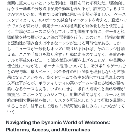
無闇に拡大しないといった原則は、種目を問わず有効だ。理論的に
はケリー基準の分数適用が資金効率を高めるが、誤推定によるリス
クが大きいため、実務では保守的に用いる姿勢が望ましい。 ケース
スタディとして、eスポーツの試合前マーケットを考える。直近パッ
チでメタが変わり、特定チームの得意戦術が弱体化したと仮定しよ
う。市場がニュースに反応してオッズを調整する前に、データと視
聴経験を持つ層がフェア値の再評価を行う。このとき、情報の鮮度
と流動性が噛み合えば小さなエッジが生じる可能性がある。しか
し、ニュースが一般化しオッズに織り込まれれば、そのエッジは消
える。ここで「負けを取り戻す」行動に走るのではなく、事前のモ
デルと事後のレビューで仮説検証の精度を上げることが、中長期の
優位性につながる。 ボーナス活用についても、賭け条件やゲームご
との寄与率、最大ベット、出金条件の相互関係を理解しないと逆効
果になることがある。高RTPゲームで条件を消化すれば理論上の損
失率は下がるが、ボラティリティの高いゲームを混ぜる戦略が勝ち
筋になるケースもある。いずれにせよ、条件の透明性と自己管理が
前提だ。スポーツでもカジノでも、短期の運ではなく、ルールと制
約の内側で期待値を拾い、リスクを可視化したうえで行動を最適化
することが、結果として最も「持続可能な楽しみ方」につながって
いく。
Navigating the Dynamic World of Webtoons:
Platforms, Access, and Alternatives