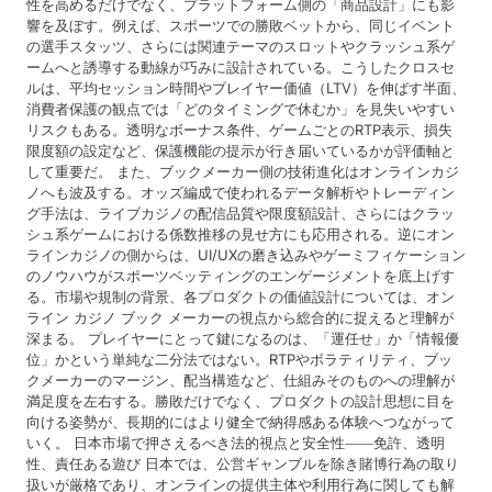
性を高めるだけでなく、プラットフォーム側の「商品設計」にも影
響を及ぼす。例えば、スポーツでの勝敗ベットから、同じイベント
の選手スタッツ、さらには関連テーマのスロットやクラッシュ系ゲ
ームへと誘導する動線が巧みに設計されている。こうしたクロスセ
ルは、平均セッション時間やプレイヤー価値（LTV）を伸ばす半面、
消費者保護の観点では「どのタイミングで休むか」を見失いやすい
リスクもある。透明なボーナス条件、ゲームごとのRTP表示、損失
限度額の設定など、保護機能の提示が行き届いているかが評価軸と
して重要だ。 また、ブックメーカー側の技術進化はオンラインカジ
ノへも波及する。オッズ編成で使われるデータ解析やトレーディン
グ手法は、ライブカジノの配信品質や限度額設計、さらにはクラッ
シュ系ゲームにおける係数推移の見せ方にも応用される。逆にオン
ラインカジノの側からは、UI/UXの磨き込みやゲーミフィケーション
のノウハウがスポーツベッティングのエンゲージメントを底上げす
る。市場や規制の背景、各プロダクトの価値設計については、オン
ライン カジノ ブック メーカーの視点から総合的に捉えると理解が
深まる。 プレイヤーにとって鍵になるのは、「運任せ」か「情報優
位」かという単純な二分法ではない。RTPやボラティリティ、ブッ
クメーカーのマージン、配当構造など、仕組みそのものへの理解が
満足度を左右する。勝敗だけでなく、プロダクトの設計思想に目を
向ける姿勢が、長期的にはより健全で納得感ある体験へつながって
いく。 日本市場で押さえるべき法的視点と安全性――免許、透明
性、責任ある遊び 日本では、公営ギャンブルを除き賭博行為の取り
扱いが厳格であり、オンラインの提供主体や利用行為に関しても解