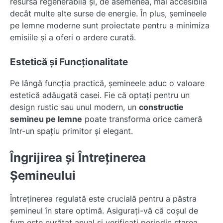
resursă regenerabilă și, de asemenea, mai accesibilă
decât multe alte surse de energie. În plus, șemineele
pe lemne moderne sunt proiectate pentru a minimiza
emisiile și a oferi o ardere curată.
Estetică și Funcționalitate
Pe lângă funcția practică, șemineele aduc o valoare
estetică adăugată casei. Fie că optați pentru un
design rustic sau unul modern, un
constructie
semineu pe lemne
poate transforma orice cameră
într-un spațiu primitor și elegant.
Îngrijirea și Întreținerea
Șemineului
Întreținerea regulată este crucială pentru a păstra
șemineul în stare optimă. Asigurați-vă că coșul de
fum este curățat anual și verificați periodic starea