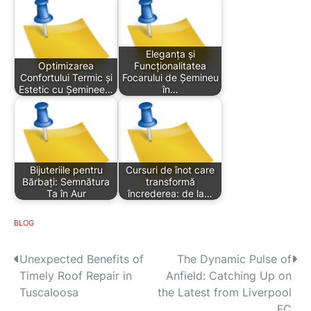
Eleganța și
Optimizarea
Funcționalitatea
Confortului Termic și
Focarului de Șemineu
Estetic cu Șeminee…
în…
Bijuteriile pentru
Cursuri de înot care
Bărbați: Semnătura
transformă
Ta în Aur
încrederea: de la…
BLOG
P
Unexpected Benefits of
The Dynamic Pulse of
Timely Roof Repair in
Anfield: Catching Up on
o
Tuscaloosa
the Latest from Liverpool
FC