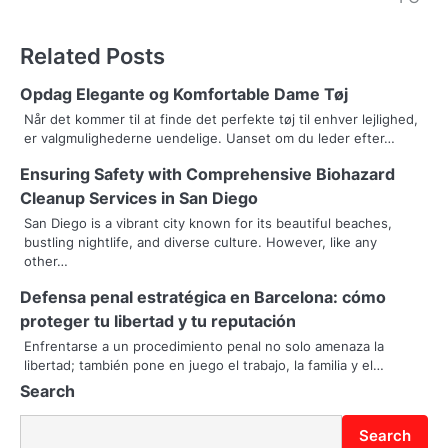
s
t
Related Posts
n
Opdag Elegante og Komfortable Dame Tøj
a
Når det kommer til at finde det perfekte tøj til enhver lejlighed,
er valgmulighederne uendelige. Uanset om du leder efter…
v
Ensuring Safety with Comprehensive Biohazard
i
Cleanup Services in San Diego
g
San Diego is a vibrant city known for its beautiful beaches,
bustling nightlife, and diverse culture. However, like any
a
other…
t
Defensa penal estratégica en Barcelona: cómo
i
proteger tu libertad y tu reputación
Enfrentarse a un procedimiento penal no solo amenaza la
o
libertad; también pone en juego el trabajo, la familia y el…
Search
n
Search