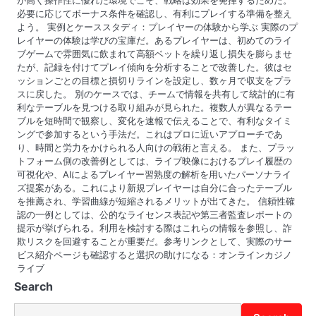
必要に応じてボーナス条件を確認し、有利にプレイする準備を整え
よう。 実例とケーススタディ：プレイヤーの体験から学ぶ 実際のプ
レイヤーの体験は学びの宝庫だ。あるプレイヤーは、初めてのライ
ブゲームで雰囲気に飲まれて高額ベットを繰り返し損失を膨らませ
たが、記録を付けてプレイ傾向を分析することで改善した。彼はセ
ッションごとの目標と損切りラインを設定し、数ヶ月で収支をプラ
スに戻した。 別のケースでは、チームで情報を共有して統計的に有
利なテーブルを見つける取り組みが見られた。複数人が異なるテー
ブルを短時間で観察し、変化を速報で伝えることで、有利なタイミ
ングで参加するという手法だ。これはプロに近いアプローチであ
り、時間と労力をかけられる人向けの戦術と言える。 また、プラッ
トフォーム側の改善例としては、ライブ映像におけるプレイ履歴の
可視化や、AIによるプレイヤー習熟度の解析を用いたパーソナライ
ズ提案がある。これにより新規プレイヤーは自分に合ったテーブル
を推薦され、学習曲線が短縮されるメリットが出てきた。 信頼性確
認の一例としては、公的なライセンス表記や第三者監査レポートの
提示が挙げられる。利用を検討する際はこれらの情報を参照し、詐
欺リスクを回避することが重要だ。参考リンクとして、実際のサー
ビス紹介ページも確認すると選択の助けになる：オンラインカジノ
ライブ
Search