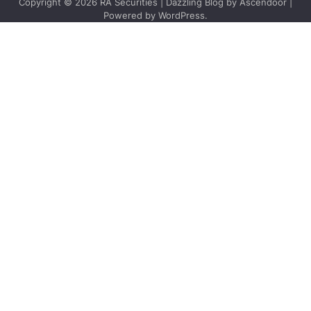
Copyright © 2026
RA Securities
| Dazzling Blog by
Ascendoor
|
Powered by
WordPress
.