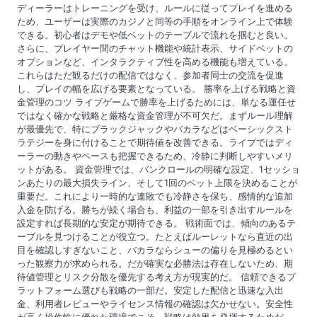
ディーラーはトレーニングを受け、ルールに従ってプレイを進める
ため、ユーザーは実際のカジノと同等の手順をオンライン上で体験
できる。初心者はデモや低ベットのテーブルで流れを掴むと良い。
さらに、プレイヤー間のチャット機能や統計表示、サイドベットの
オプションなど、インタラクティブ性を高める機能も増えている。
これらはただ観るだけの配信ではなく、参加者同士の交流を促進
し、プレイの幅を広げる要素となっている。 勝率を上げる戦略と資
金管理のコツ ライブゲームで勝率を上げるためには、単なる運任せ
ではなく確かな戦略と厳格な資金管理が不可欠だ。まずルール理解
が最優先で、特にブラックジャックやバカラなどはベーシックスト
ラテジーを身に付けることで期待値を改善できる。ライブではディ
ーラーの動きやペースも把握できるため、冷静に判断しやすいメリ
ットがある。 資金管理では、バンクロールの明確な設定、1セッショ
ンあたりの最大損失ライン、そして1回のベット上限を決めることが
重要だ。これにより一時的な連敗でも冷静さを保ち、感情的な追加
入金を防げる。勝ちが続く場合も、利益の一部を引き出すルールを
設定すれば長期的な安定が期待できる。 戦術面では、傾向のあるテ
ーブルを見つけることが役立つ。たとえばルーレットなら直近の出
目を確認しすぎないこと、バカラならシューの偏りを見極めるとい
った観察力が求められる。だが確実な必勝法は存在しないため、期
待値管理とリスク分散を優先する考え方が現実的だ。 信頼できるプ
ラットフォーム選びも戦略の一部だ。安定した配信と迅速な入出
金、利用者レビューやライセンス情報の確認は欠かせない。安全性
が高く操作性に優れた環境でこそ、戦略は効果を発揮するためだ。