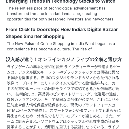
Emerging Trends in Technology Stocks to Watch
a
The relentless pace of technological advancement has
transformed the stock market landscape, creating
v
opportunities for both seasoned investors and newcomers…
i
From Click to Doorstep: How India’s Digital Bazaar
g
Shapes Smarter Shopping
The New Pulse of Online Shopping in India What began as a
a
convenience has become a culture. The rise of…
t
没入感が違う！
オンラインカジノ ライブ
の全貌と選び方
i
ライブゲームの基本と技術的背景 ライブディーラーが登場するゲー
ムは、デジタル版のルーレットやブラックジャックとは明確に異な
o
る体験を提供する。専用のスタジオやランドカジノから配信される
映像は、プレイヤーにリアルタイムで進行する臨場感を与え、カー
n
ドの配布やルーレットの回転をライブで確認できるため信頼感が高
い。 技術的には、高品質のビデオストリーミング、低遅延の通信、
複数カメラアングル、そして堅固な暗号化が必要だ。これにより不
正防止や個人情報保護が確保される。現代のプラットフォームは
HTML5ベースで動作し、スマートフォンやタブレットでも滑らかに
再生されるため、外出先でもリアルなプレイが楽しめる。 また、ゲ
ームに組み込まれたソフトウェアはシャッフルや乱数生成の証跡を
提示することが多く、透明性を重視する設計になっている。ライブ