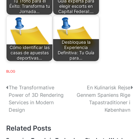
Tu Trono para el
Guía experta para
Éxito: Transforma tu
elegir escorts en
Jornada…
Capital Federal:…
Desbloquea la
Cómo identificar las
Experiencia
casas de apuestas
Definitiva: Tu Guía
deportivas…
para…
BLOG
P
The Transformative
En Kulinarisk Rejse
Power of 3D Rendering
Gennem Spaniens Rige
o
Services in Modern
Tapastraditioner i
s
Design
København
t
Related Posts
n