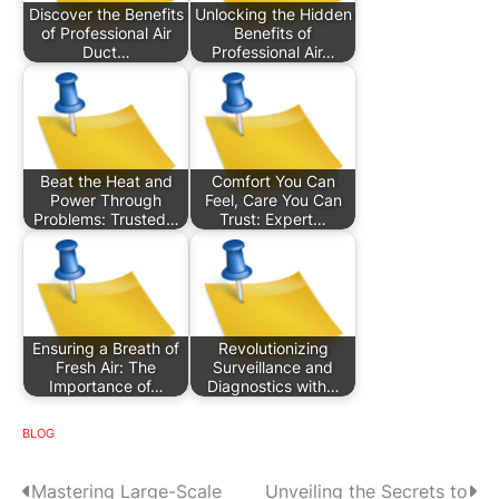
Discover the Benefits
Unlocking the Hidden
of Professional Air
Benefits of
Duct…
Professional Air…
Beat the Heat and
Comfort You Can
Power Through
Feel, Care You Can
Problems: Trusted…
Trust: Expert…
Ensuring a Breath of
Revolutionizing
Fresh Air: The
Surveillance and
Importance of…
Diagnostics with…
BLOG
P
Mastering Large-Scale
Unveiling the Secrets to