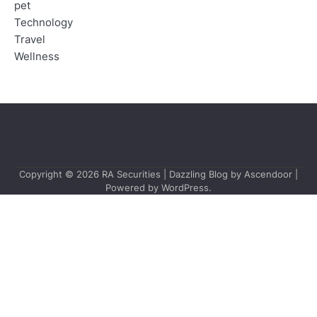
pet
Technology
Travel
Wellness
Copyright © 2026
RA Securities
| Dazzling Blog by
Ascendoor
|
Powered by
WordPress
.