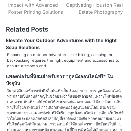
Impact with Advanced
Captivating Houston Real
o
Poster Printing Solutions
Estate Photography
s
Related Posts
t
n
Elevate Your Outdoor Adventures with the Right
Soap Solutions
a
Embarking on outdoor adventures like hiking, camping, or
backpacking requires the right equipment and accessories to
v
ensure a smooth and…
i
แพลตฟอร์มที่นิยมสำหรับการ *ดูหนังออนไลน์ฟรี* ใน
g
ปัจจุบัน
ในยุคดิจิตอลที่การเข้าถึงสื่อบันเทิงเป็นเรื่องง่ายดาย การ ดูหนังออนไลน์
a
ฟรี กลายเป็นส่วนสำคัญในชีวิตประจำวันของหลายคน เพราะไม่เพียงแต่
มอบความบันเทิง แต่ยังช่วยให้เราประหยัดเวลาและค่าใช้จ่ายในการเดิน
t
ทางไปโรงภาพยนตร์ การเลือกแพลตฟอร์มดูหนังออนไลน์ ด้วยความ
หลากหลายของแพลตฟอร์มที่ให้บริการดูหนังออนไลน์ การเลือกเว็บไซต์ที่
i
ไว้ใจได้และปลอดภัยคือสิ่งสำคัญที่เราต้องคำนึงถึง หากคุณกำลังมองหา
o
เว็บไซต์ดูหนังที่มีคุณภาพ เราขอแนะนำให้คุณพิจารณาปัจจัยต่อไปนี้: 1.
ความหลากหลายของหนัง แพลตฟอร์มที่ดีควรมีหนังให้เลือกหลากหลาย