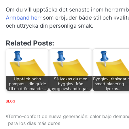
Om du vill upptäcka det senaste inom herrarmb
Armband herr
som erbjuder både stil och kvalite
och uttrycka din personliga smak.
Related Posts:
Upptäck boho
Så lyckas du med
Bygglov, ritningar 
pampas – din guide
bygglov: från
smart planering – 
till en drömmande…
bygglovshandlingar…
lyckas…
BLOG
P
Termo-confort de nueva generación: calor bajo deman
para los días más duros
o