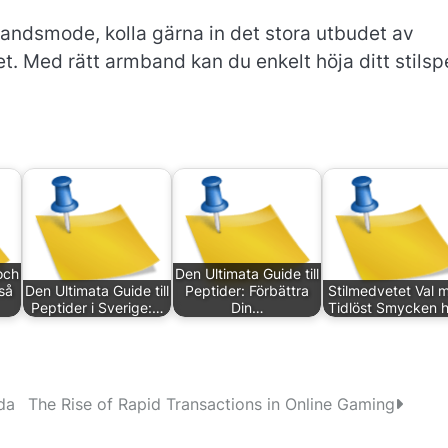
andsmode, kolla gärna in det stora utbudet av
t. Med rätt armband kan du enkelt höja ditt stilsp
och
Den Ultimata Guide till
så
Den Ultimata Guide till
Peptider: Förbättra
Stilmedvetet Val 
Peptider i Sverige:…
Din…
Tidlöst Smycken h
da
The Rise of Rapid Transactions in Online Gaming