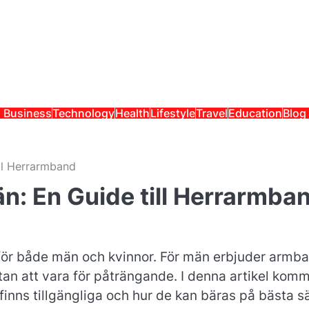
Business
Technology
Health
Lifestyle
Travel
Education
Blog
ill Herrarmband
än: En Guide till Herrarmba
för både män och kvinnor. För män erbjuder armb
utan att vara för påträngande. I denna artikel kom
inns tillgängliga och hur de kan bäras på bästa sä