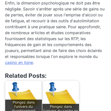
Enfin, la dimension psychologique ne doit pas être
négligée. Savoir s'arrêter après une série de gains ou
de pertes, éviter de jouer sous l'emprise d'alcool ou
de fatigue, et recourir à des outils d'autolimitation
contribuent à une pratique saine. Pour approfondir,
de nombreux articles et études comparatives
fournissent des statistiques sur les RTP, les
fréquences de gain et les comportements des
joueurs, permettant ainsi de faire des choix éclairés
et responsables lorsque l'on explore le monde du
casino en ligne
.
Related Posts:
Plongez dans
l'univers du
Plongez dans
divertissement
l'univers du casino en