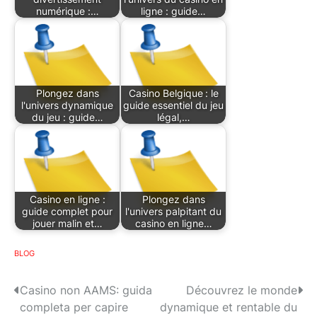
numérique :…
ligne : guide…
Plongez dans
Casino Belgique : le
l'univers dynamique
guide essentiel du jeu
du jeu : guide…
légal,…
Casino en ligne :
Plongez dans
guide complet pour
l'univers palpitant du
jouer malin et…
casino en ligne…
BLOG
P
Casino non AAMS: guida
Découvrez le monde
completa per capire
dynamique et rentable du