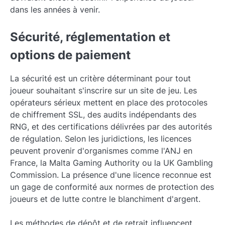
dans les années à venir.
Sécurité, réglementation et
options de paiement
La sécurité est un critère déterminant pour tout
joueur souhaitant s'inscrire sur un site de jeu. Les
opérateurs sérieux mettent en place des protocoles
de chiffrement SSL, des audits indépendants des
RNG, et des certifications délivrées par des autorités
de régulation. Selon les juridictions, les licences
peuvent provenir d'organismes comme l'ANJ en
France, la Malta Gaming Authority ou la UK Gambling
Commission. La présence d'une licence reconnue est
un gage de conformité aux normes de protection des
joueurs et de lutte contre le blanchiment d'argent.
Les méthodes de dépôt et de retrait influencent