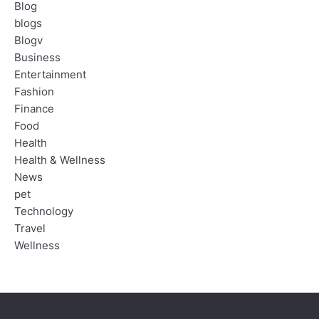
Blog
blogs
Blogv
Business
Entertainment
Fashion
Finance
Food
Health
Health & Wellness
News
pet
Technology
Travel
Wellness