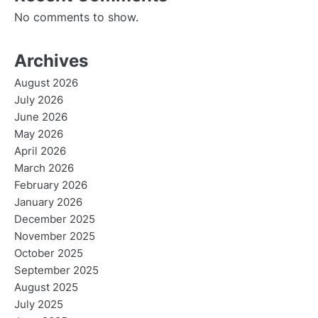
No comments to show.
Archives
August 2026
July 2026
June 2026
May 2026
April 2026
March 2026
February 2026
January 2026
December 2025
November 2025
October 2025
September 2025
August 2025
July 2025