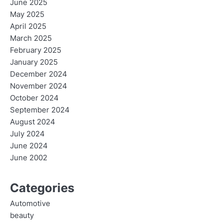
June 2025
May 2025
April 2025
March 2025
February 2025
January 2025
December 2024
November 2024
October 2024
September 2024
August 2024
July 2024
June 2024
June 2002
Categories
Automotive
beauty