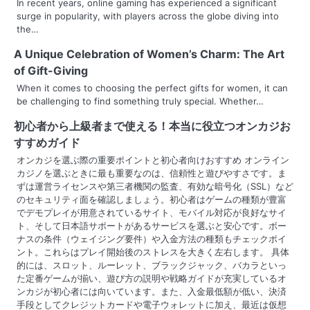
In recent years, online gaming has experienced a significant
i
surge in popularity, with players across the globe diving into
the…
g
A Unique Celebration of Women’s Charm: The Art
a
of Gift-Giving
t
When it comes to choosing the perfect gifts for women, it can
be challenging to find something truly special. Whether…
i
初心者から上級者まで使える！本当に役立つオンカジお
o
すすめガイド
n
オンカジを選ぶ際の重要ポイントと初心者向けおすすめ オンライン
カジノを選ぶときに最も重要なのは、信頼性と遊びやすさです。ま
ずは運営ライセンスや第三者機関の監査、有効な暗号化（SSL）など
のセキュリティ面を確認しましょう。初心者はゲームの種類が豊富
でデモプレイが用意されているサイト、モバイル対応が良好なサイ
ト、そして日本語サポートがあるサービスを選ぶと安心です。ボー
ナスの条件（ウェイジング要件）や入金方法の種類もチェックポイ
ント。これらはプレイ開始後のストレスを大きく左右します。 具体
的には、スロット、ルーレット、ブラックジャック、バカラといっ
た定番ゲームが揃い、遊び方の説明や戦略ガイドが充実しているオ
ンカジが初心者には向いています。また、入金最低額が低い、決済
手段としてクレジットカードや電子ウォレットに加え、最近は仮想