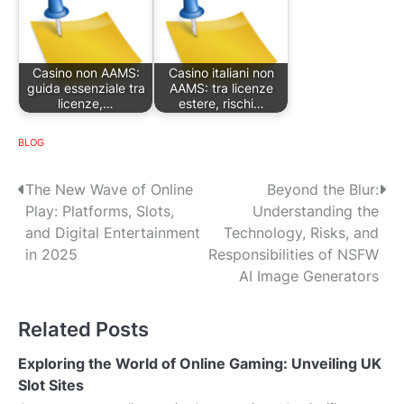
Casino non AAMS:
Casino italiani non
guida essenziale tra
AAMS: tra licenze
licenze,…
estere, rischi…
BLOG
P
The New Wave of Online
Beyond the Blur:
Play: Platforms, Slots,
Understanding the
o
and Digital Entertainment
Technology, Risks, and
s
in 2025
Responsibilities of NSFW
AI Image Generators
t
n
Related Posts
a
Exploring the World of Online Gaming: Unveiling UK
v
Slot Sites