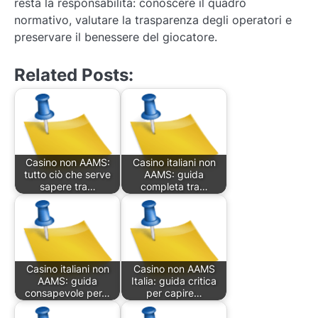
resta la responsabilità: conoscere il quadro
normativo, valutare la trasparenza degli operatori e
preservare il benessere del giocatore.
Related Posts:
Casino non AAMS:
Casino italiani non
tutto ciò che serve
AAMS: guida
sapere tra…
completa tra…
Casino italiani non
Casino non AAMS
AAMS: guida
Italia: guida critica
consapevole per…
per capire…