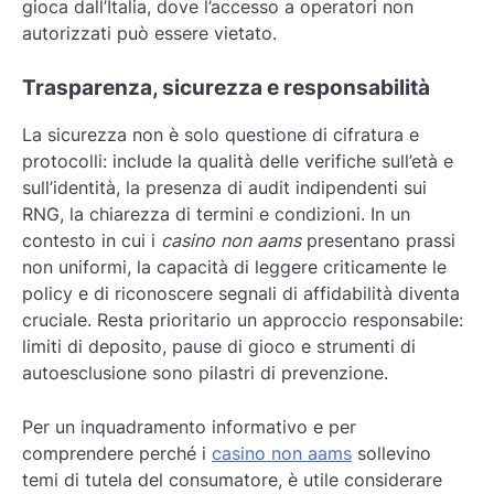
gioca dall’Italia, dove l’accesso a operatori non
autorizzati può essere vietato.
Trasparenza, sicurezza e responsabilità
La sicurezza non è solo questione di cifratura e
protocolli: include la qualità delle verifiche sull’età e
sull’identità, la presenza di audit indipendenti sui
RNG, la chiarezza di termini e condizioni. In un
contesto in cui i
casino non aams
presentano prassi
non uniformi, la capacità di leggere criticamente le
policy e di riconoscere segnali di affidabilità diventa
cruciale. Resta prioritario un approccio responsabile:
limiti di deposito, pause di gioco e strumenti di
autoesclusione sono pilastri di prevenzione.
Per un inquadramento informativo e per
comprendere perché i
casino non aams
sollevino
temi di tutela del consumatore, è utile considerare