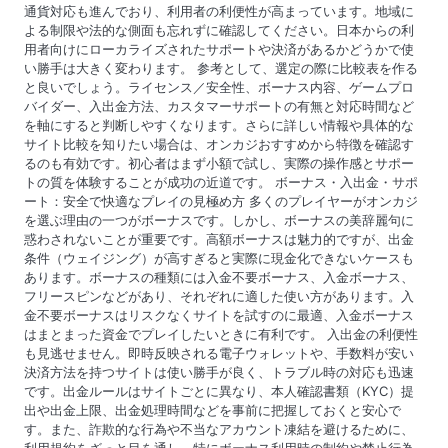
通貨対応も進んでおり、利用者の利便性が高まっています。地域に
よる制限や法的な側面も忘れずに確認してください。日本からの利
用者向けにローカライズされたサポートや決済があるかどうかで使
い勝手は大きく変わります。 参考として、選定の際に比較表を作る
と良いでしょう。ライセンス／安全性、ボーナス内容、ゲームプロ
バイダー、入出金方法、カスタマーサポートの有無と対応時間など
を軸にすると判断しやすくなります。さらに詳しい情報や具体的な
サイト比較を知りたい場合は、オンカジおすすめから特徴を確認す
るのも有効です。初心者はまず小額で試し、実際の操作感とサポー
トの質を体験することが成功の近道です。 ボーナス・入出金・サポ
ート：安全で快適なプレイの見極め方 多くのプレイヤーがオンカジ
を選ぶ理由の一つがボーナスです。しかし、ボーナスの美辞麗句に
惑わされないことが重要です。高額ボーナスは魅力的ですが、出金
条件（ウェイジング）が高すぎると実際に現金化できないケースも
あります。ボーナスの種類には入金不要ボーナス、入金ボーナス、
フリースピンなどがあり、それぞれに適した使い方があります。入
金不要ボーナスはリスクなくサイトを試すのに最適、入金ボーナス
はまとまった資金でプレイしたいときに有利です。 入出金の利便性
も見逃せません。即時反映される電子ウォレットや、手数料が安い
決済方法を持つサイトは使い勝手が良く、トラブル時の対応も迅速
です。出金ルールはサイトごとに異なり、本人確認書類（KYC）提
出や出金上限、出金処理時間などを事前に把握しておくと安心で
す。また、詐欺的な行為や不当なアカウント凍結を避けるために、
利用規約をざっと目を通し、特にボーナス利用時の制約や禁止行為