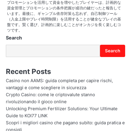
プロモーションを活用して資金を増やしたプレイヤーは、計画的な
資金管理とプロモーションの条件把握が成功の鍵だったと報告して
います。最後に、ギャンブル依存対策も忘れず、自己制御ツール
（入金上限やプレイ時間制限）を活用することが健全なプレイの基
盤です。賢く選び、計画的に楽しむことがオンカジを長く楽しむコ
ツです。
Search
Search
Recent Posts
Casino non AAMS: guida completa per capire rischi,
vantaggi e come scegliere in sicurezza
Crypto Casino: come le criptovalute stanno
rivoluzionando il gioco online
Unlocking Premium Fertilizer Solutions: Your Ultimate
Guide to KOI77 LINK
Scopri i migliori casino che pagano subito: guida pratica e
consigli