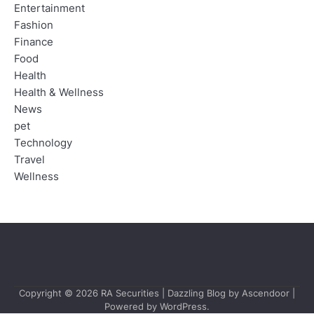
Entertainment
Fashion
Finance
Food
Health
Health & Wellness
News
pet
Technology
Travel
Wellness
Copyright © 2026
RA Securities
| Dazzling Blog by
Ascendoor
|
Powered by
WordPress
.