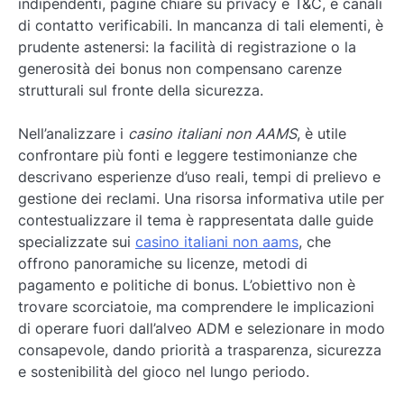
indipendenti, pagine chiare su privacy e T&C, e canali
di contatto verificabili. In mancanza di tali elementi, è
prudente astenersi: la facilità di registrazione o la
generosità dei bonus non compensano carenze
strutturali sul fronte della sicurezza.
Nell’analizzare i
casino italiani non AAMS
, è utile
confrontare più fonti e leggere testimonianze che
descrivano esperienze d’uso reali, tempi di prelievo e
gestione dei reclami. Una risorsa informativa utile per
contestualizzare il tema è rappresentata dalle guide
specializzate sui
casino italiani non aams
, che
offrono panoramiche su licenze, metodi di
pagamento e politiche di bonus. L’obiettivo non è
trovare scorciatoie, ma comprendere le implicazioni
di operare fuori dall’alveo ADM e selezionare in modo
consapevole, dando priorità a trasparenza, sicurezza
e sostenibilità del gioco nel lungo periodo.