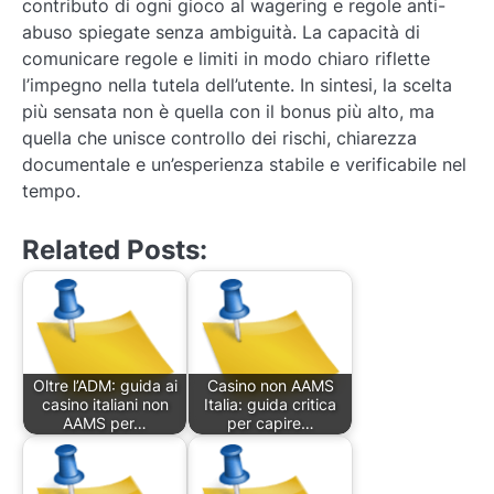
contributo di ogni gioco al wagering e regole anti-
abuso spiegate senza ambiguità. La capacità di
comunicare regole e limiti in modo chiaro riflette
l’impegno nella tutela dell’utente. In sintesi, la scelta
più sensata non è quella con il bonus più alto, ma
quella che unisce controllo dei rischi, chiarezza
documentale e un’esperienza stabile e verificabile nel
tempo.
Related Posts:
Oltre l’ADM: guida ai
Casino non AAMS
casino italiani non
Italia: guida critica
AAMS per…
per capire…