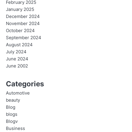
February 2025
January 2025
December 2024
November 2024
October 2024
September 2024
August 2024
July 2024
June 2024
June 2002
Categories
Automotive
beauty
Blog
blogs
Blogv
Business