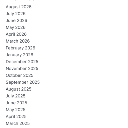
August 2026
July 2026
June 2026
May 2026
April 2026
March 2026
February 2026
January 2026
December 2025
November 2025
October 2025
September 2025
August 2025
July 2025
June 2025
May 2025
April 2025
March 2025