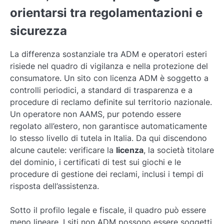
orientarsi tra regolamentazioni e
sicurezza
La differenza sostanziale tra ADM e operatori esteri
risiede nel quadro di vigilanza e nella protezione del
consumatore. Un sito con licenza ADM è soggetto a
controlli periodici, a standard di trasparenza e a
procedure di reclamo definite sul territorio nazionale.
Un operatore non AAMS, pur potendo essere
regolato all’estero, non garantisce automaticamente
lo stesso livello di tutela in Italia. Da qui discendono
alcune cautele: verificare la
licenza
, la società titolare
del dominio, i certificati di test sui giochi e le
procedure di gestione dei reclami, inclusi i tempi di
risposta dell’assistenza.
Sotto il profilo legale e fiscale, il quadro può essere
meno lineare. I siti non ADM possono essere soggetti