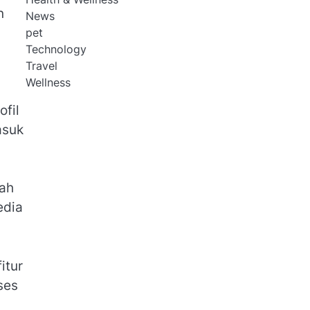
n
News
pet
Technology
Travel
Wellness
fil
asuk
dah
edia
itur
ses