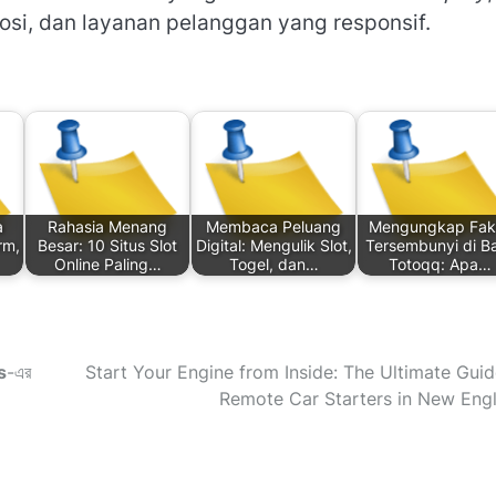
osi, dan layanan pelanggan yang responsif.
a
Rahasia Menang
Membaca Peluang
Mengungkap Fak
rm,
Besar: 10 Situs Slot
Digital: Mengulik Slot,
Tersembunyi di Ba
Online Paling…
Togel, dan…
Totoqq: Apa…
s
-এর
Start Your Engine from Inside: The Ultimate Guid
Remote Car Starters in New Eng