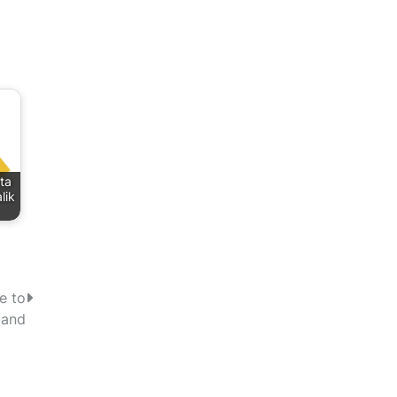
ta
lik
e to
land