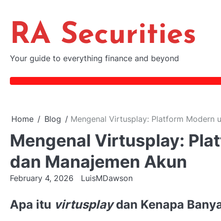
Skip
to
RA Securities
content
Your guide to everything finance and beyond
Home
Blog
Mengenal Virtusplay: Platform Modern
Mengenal Virtusplay: Pla
dan Manajemen Akun
February 4, 2026
LuisMDawson
Apa itu
virtusplay
dan Kenapa Banya