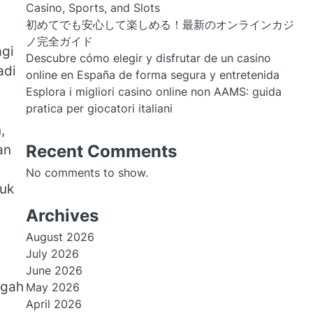
Casino, Sports, and Slots
初めてでも安心して楽しめる！最新のオンラインカジ
ノ完全ガイド
agi
Descubre cómo elegir y disfrutar de un casino
adi
online en España de forma segura y entretenida
Esplora i migliori casino online non AAMS: guida
pratica per giocatori italiani
,
Recent Comments
an
No comments to show.
tuk
Archives
August 2026
July 2026
June 2026
egah
May 2026
April 2026