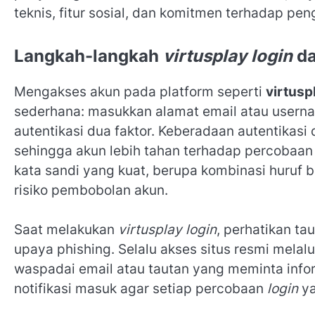
teknis, fitur sosial, dan komitmen terhadap 
Langkah-langkah
virtusplay login
da
Mengakses akun pada platform seperti
virtusp
sederhana: masukkan alamat email atau usernam
autentikasi dua faktor. Keberadaan autentikas
sehingga akun lebih tahan terhadap percobaan
kata sandi yang kuat, berupa kombinasi huruf b
risiko pembobolan akun.
Saat melakukan
virtusplay login
, perhatikan ta
upaya phishing. Selalu akses situs resmi melal
waspadai email atau tautan yang meminta infor
notifikasi masuk agar setiap percobaan
login
ya