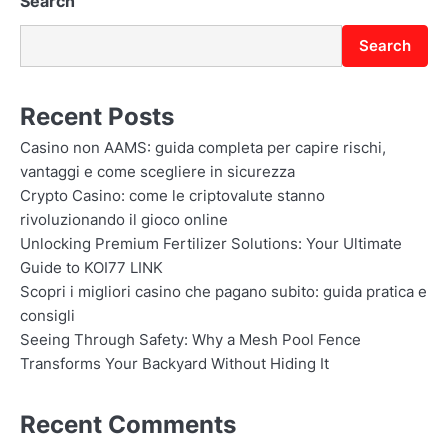
Search
Search
Recent Posts
Casino non AAMS: guida completa per capire rischi,
vantaggi e come scegliere in sicurezza
Crypto Casino: come le criptovalute stanno
rivoluzionando il gioco online
Unlocking Premium Fertilizer Solutions: Your Ultimate
Guide to KOI77 LINK
Scopri i migliori casino che pagano subito: guida pratica e
consigli
Seeing Through Safety: Why a Mesh Pool Fence
Transforms Your Backyard Without Hiding It
Recent Comments