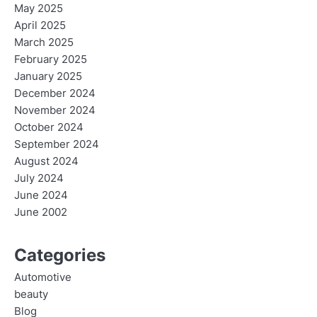
May 2025
April 2025
March 2025
February 2025
January 2025
December 2024
November 2024
October 2024
September 2024
August 2024
July 2024
June 2024
June 2002
Categories
Automotive
beauty
Blog