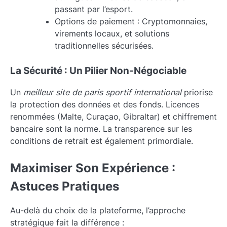
passant par l’esport.
Options de paiement : Cryptomonnaies,
virements locaux, et solutions
traditionnelles sécurisées.
La Sécurité : Un Pilier Non-Négociable
Un
meilleur site de paris sportif international
priorise
la protection des données et des fonds. Licences
renommées (Malte, Curaçao, Gibraltar) et chiffrement
bancaire sont la norme. La transparence sur les
conditions de retrait est également primordiale.
Maximiser Son Expérience :
Astuces Pratiques
Au-delà du choix de la plateforme, l’approche
stratégique fait la différence :