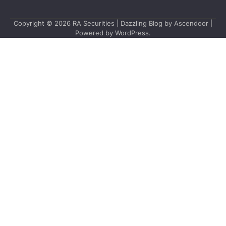
Copyright © 2026
RA Securities
| Dazzling Blog by
Ascendoor
|
Powered by
WordPress
.