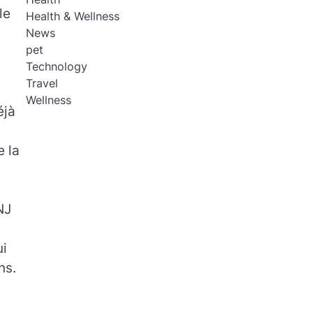
le
Health & Wellness
News
pet
Technology
Travel
Wellness
éjà
e la
NJ
ui
ns.