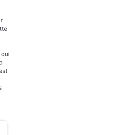
r
tte
 qui
la
est
s