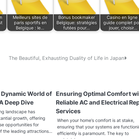
n
Meilleurs sites de
Bonus bookmaker
Casino en ligne 
st
paris sportifs en
Belgique: stratégies
guide complet po
Belgique : le…
futées pour…
jouer, choisir…
The Beautiful, Exhausting Duality of Life in Japan
e Dynamic World of
Ensuring Optimal Comfort wi
 A Deep Dive
Reliable AC and Electrical Re
Services
ing landscape has
ntial growth, offering
When your home’s comfort is at stake,
se opportunities for
ensuring that your systems are function
f the leading attractions…
efficiently is paramount. The key to