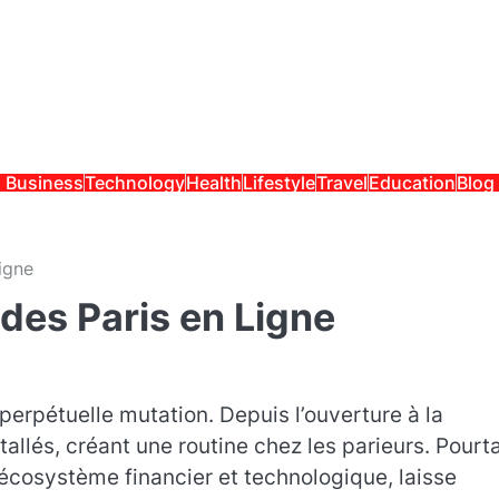
Business
Technology
Health
Lifestyle
Travel
Education
Blog
igne
 des Paris en Ligne
perpétuelle mutation. Depuis l’ouverture à la
tallés, créant une routine chez les parieurs. Pourta
’écosystème financier et technologique, laisse