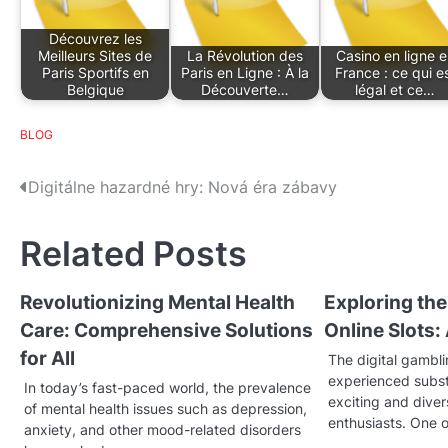
Découvrez les
Meilleurs Sites de
La Révolution des
Casino en ligne e
Paris Sportifs en
Paris en Ligne : À la
France : ce qui e
Belgique
Découverte…
légal et ce…
BLOG
P
Digitálne hazardné hry: Nová éra zábavy
o
Related Posts
s
t
Revolutionizing Mental Health
Exploring th
Care: Comprehensive Solutions
Online Slots:
n
for All
The digital gambl
a
experienced substa
In today’s fast-paced world, the prevalence
v
exciting and diver
of mental health issues such as depression,
enthusiasts. One o
anxiety, and other mood-related disorders
i