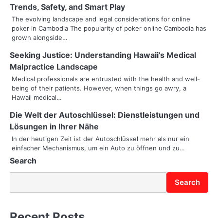
Trends, Safety, and Smart Play
a
The evolving landscape and legal considerations for online
poker in Cambodia The popularity of poker online Cambodia has
v
grown alongside…
i
Seeking Justice: Understanding Hawaii’s Medical
g
Malpractice Landscape
Medical professionals are entrusted with the health and well-
a
being of their patients. However, when things go awry, a
Hawaii medical…
t
Die Welt der Autoschlüssel: Dienstleistungen und
i
Lösungen in Ihrer Nähe
o
In der heutigen Zeit ist der Autoschlüssel mehr als nur ein
einfacher Mechanismus, um ein Auto zu öffnen und zu…
n
Search
Search
Recent Posts