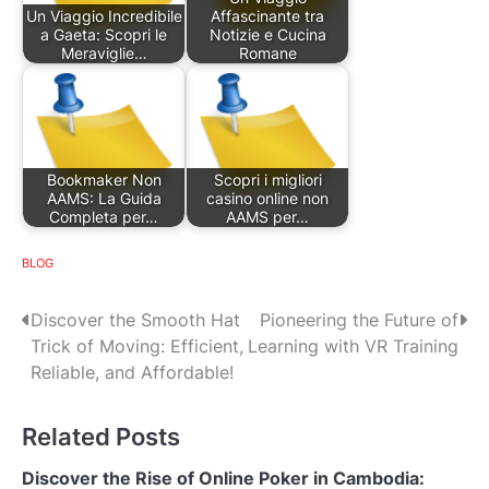
Un Viaggio Incredibile
Affascinante tra
a Gaeta: Scopri le
Notizie e Cucina
Meraviglie…
Romane
Bookmaker Non
Scopri i migliori
AAMS: La Guida
casino online non
Completa per…
AAMS per…
BLOG
P
Discover the Smooth Hat
Pioneering the Future of
Trick of Moving: Efficient,
Learning with VR Training
o
Reliable, and Affordable!
s
Related Posts
t
n
Discover the Rise of Online Poker in Cambodia: