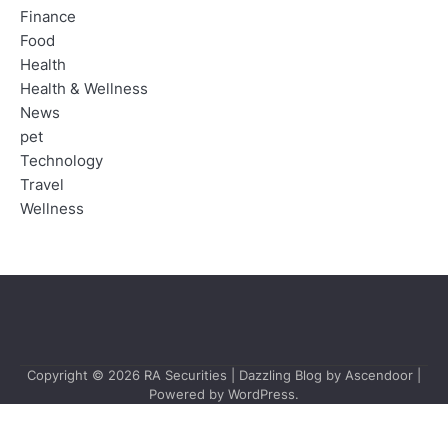
Finance
Food
Health
Health & Wellness
News
pet
Technology
Travel
Wellness
Copyright © 2026
RA Securities
| Dazzling Blog by
Ascendoor
|
Powered by
WordPress
.