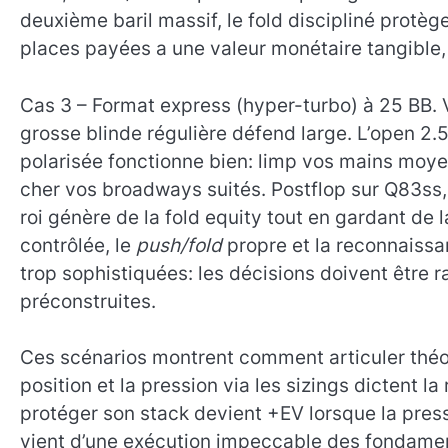
deuxième baril massif, le fold discipliné protège
places payées a une valeur monétaire tangible,
Cas 3 – Format express (hyper-turbo) à 25 BB. V
grosse blinde régulière défend large. L’open 2.
polarisée fonctionne bien: limp vos mains moye
cher vos broadways suités. Postflop sur Q83ss,
roi génère de la fold equity tout en gardant de l
contrôlée, le
push/fold
propre et la reconnaissa
trop sophistiquées: les décisions doivent être 
préconstruites.
Ces scénarios montrent comment articuler théo
position et la pression via les sizings dictent la 
protéger son stack devient +EV lorsque la pressi
vient d’une exécution impeccable des fondamen