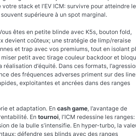
 votre stack et l’EV ICM: survivre pour atteindre l
 souvent supérieure à un spot marginal.
ous êtes en petite blinde avec K5s, bouton fold,
5x devient coûteux; une stratégie de limp/reraise
nnes et trap avec vos premiums, tout en isolant p
 miser petit avec tirage couleur backdoor et bloq
a réalisation d’équité. Dans ces formats, l’agressi
nce des fréquences adverses priment sur des line
rapides, exploitantes et ancrées dans des ranges
rie et adaptation. En
cash game
, l’avantage de
rentabilité. En
tournoi
, l’ICM redessine les ranges:
on de la bulle s’intensifie. En hyper-turbo, la vale
taux: défendre ses blinds avec des ranges