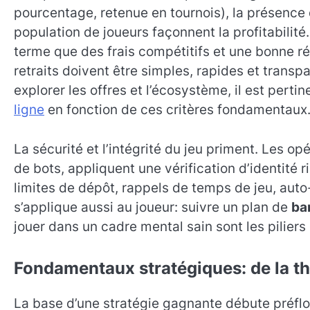
pourcentage, retenue en tournois), la présence 
population de joueurs façonnent la profitabilité
terme que des frais compétitifs et une bonne r
retraits doivent être simples, rapides et transp
explorer les offres et l’écosystème, il est pert
ligne
en fonction de ces critères fondamentaux
La sécurité et l’intégrité du jeu priment. Les opé
de bots, appliquent une vérification d’identité 
limites de dépôt, rappels de temps de jeu, auto-
s’applique aussi au joueur: suivre un plan de
ba
jouer dans un cadre mental sain sont les pilier
Fondamentaux stratégiques: de la thé
La base d’une stratégie gagnante débute préflop: