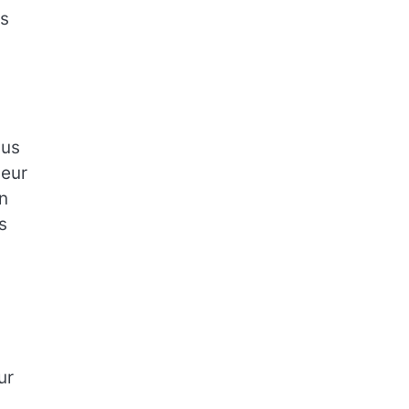
es
lus
ueur
on
s
ur