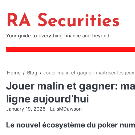
Skip
to
RA Securities
content
Your guide to everything finance and beyond
Home
Blog
Jouer malin et gagner: maîtriser les jeux
Jouer malin et gagner: maî
ligne aujourd’hui
January 19, 2026
LuisMDawson
Le nouvel écosystème du poker num