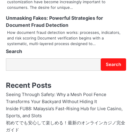
t
customization have become increasingly important to
consumers. The desire for unique…
i
Unmasking Fakes: Powerful Strategies for
o
Document Fraud Detection
How document fraud detection works: processes, indicators,
n
and risk scoring Document verification begins with a
systematic, multi-layered process designed to…
Search
Search
Recent Posts
Seeing Through Safety: Why a Mesh Pool Fence
Transforms Your Backyard Without Hiding It
Inside FU88: Malaysia’s Fast-Rising Hub for Live Casino,
Sports, and Slots
初めてでも安心して楽しめる！最新のオンラインカジノ完全
ガイド