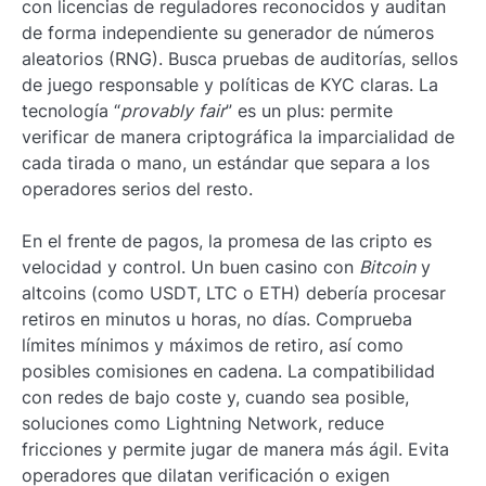
con licencias de reguladores reconocidos y auditan
de forma independiente su generador de números
aleatorios (RNG). Busca pruebas de auditorías, sellos
de juego responsable y políticas de KYC claras. La
tecnología “
provably fair
” es un plus: permite
verificar de manera criptográfica la imparcialidad de
cada tirada o mano, un estándar que separa a los
operadores serios del resto.
En el frente de pagos, la promesa de las cripto es
velocidad y control. Un buen casino con
Bitcoin
y
altcoins (como USDT, LTC o ETH) debería procesar
retiros en minutos u horas, no días. Comprueba
límites mínimos y máximos de retiro, así como
posibles comisiones en cadena. La compatibilidad
con redes de bajo coste y, cuando sea posible,
soluciones como Lightning Network, reduce
fricciones y permite jugar de manera más ágil. Evita
operadores que dilatan verificación o exigen