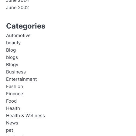
June 2024
June 2002
Categories
Automotive
beauty
Blog
blogs
Blogv
Business
Entertainment
Fashion
Finance
Food
Health
Health & Wellness
News
pet