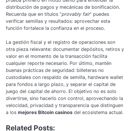
distribución de pagos y mecánicas de bonificación.
Recuerda que en títulos “
provably fair
” puedes
verificar semillas y resultados: aprovechar esta
función fortalece la confianza en el proceso.
La gestión fiscal y el registro de operaciones son
otra pieza relevante: documentar depósitos, retiros y
valor en el momento de la transacción facilita
cualquier reporte necesario. Por último, mantén
buenas prácticas de seguridad: billeteras no
custodiales con respaldo de semilla, hardware wallet
para fondos a largo plazo, y separar el capital de
juego del capital de ahorro. El objetivo no es solo
divertirse, sino hacerlo con control, aprovechando la
velocidad, privacidad y transparencia que distinguen
a los
mejores Bitcoin casinos
del ecosistema actual.
Related Posts: