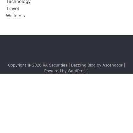
Technology
Travel
Wellness
Copyright © 2026
RA Securities
| Dazzling Blog by
Ascendoor
|
Powered by
WordPress
.