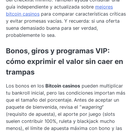
guía independiente y actualizada sobre
mejores
bitcoin casinos
para comparar características críticas
y evitar promesas vacías. Y recuerda: si una oferta
suena demasiado buena para ser verdad,
probablemente lo sea.
Bonos, giros y programas VIP:
cómo exprimir el valor sin caer en
trampas
Los bonos en los
Bitcoin casinos
pueden multiplicar
tu bankroll inicial, pero las condiciones importan más
que el tamaño del porcentaje. Antes de aceptar un
paquete de bienvenida, revisa el “
wagering
”
(requisito de apuesta), el aporte por juego (slots
suelen contribuir 100%, ruleta y blackjack mucho
menos), el límite de apuesta máxima con bono y las