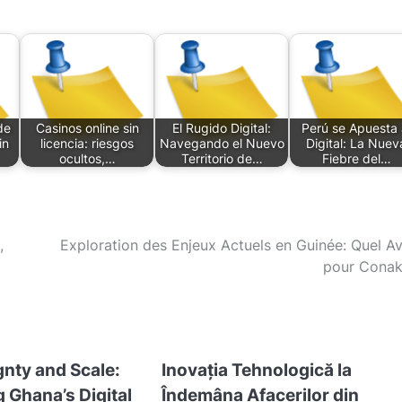
de
Casinos online sin
El Rugido Digital:
Perú se Apuesta 
in
licencia: riesgos
Navegando el Nuevo
Digital: La Nuev
ocultos,…
Territorio de…
Fiebre del…
,
Exploration des Enjeux Actuels en Guinée: Quel Av
pour Conak
gnty and Scale:
Inovația Tehnologică la
 Ghana’s Digital
Îndemâna Afacerilor din