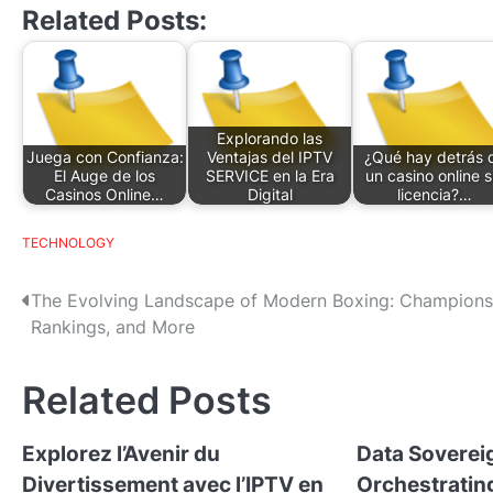
Related Posts:
Explorando las
Juega con Confianza:
Ventajas del IPTV
¿Qué hay detrás 
El Auge de los
SERVICE en la Era
un casino online s
Casinos Online…
Digital
licencia?…
TECHNOLOGY
P
The Evolving Landscape of Modern Boxing: Champions
Rankings, and More
o
s
Related Posts
t
Explorez l’Avenir du
Data Soverei
n
Divertissement avec l’IPTV en
Orchestrating