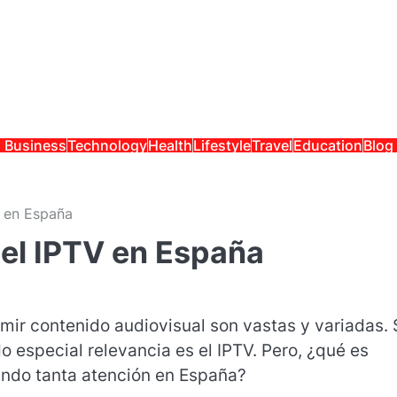
Business
Technology
Health
Lifestyle
Travel
Education
Blog
V en España
del IPTV en España
umir contenido audiovisual son vastas y variadas. 
 especial relevancia es el IPTV. Pero, ¿qué es
ando tanta atención en España?