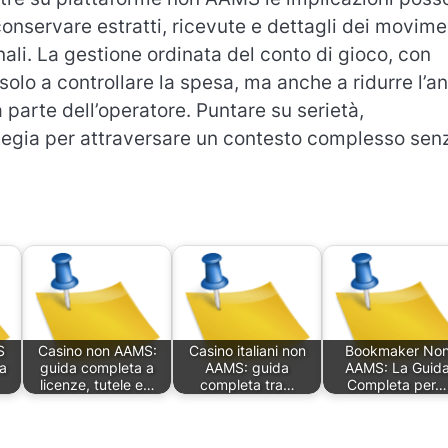
conservare estratti, ricevute e dettagli dei movime
nali. La gestione ordinata del conto di gioco, con
solo a controllare la spesa, ma anche a ridurre l’a
a parte dell’operatore. Puntare su serietà,
ategia per attraversare un contesto complesso sen
S
Casino non AAMS:
Casino italiani non
Bookmaker No
ca
guida completa a
AAMS: guida
AAMS: La Guid
licenze, tutele e…
completa tra…
Completa per…