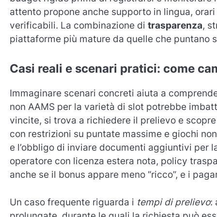
attento propone anche supporto in lingua, orari 
verificabili. La combinazione di
trasparenza
, s
piattaforme più mature da quelle che puntano so
Casi reali e scenari pratici: come cam
Immaginare scenari concreti aiuta a comprender
non AAMS per la varietà di slot potrebbe imbatt
vincite, si trova a richiedere il prelievo e sc
con restrizioni su puntate massime e giochi non
e l’obbligo di inviare documenti aggiuntivi per 
operatore con licenza estera nota, policy traspa
anche se il bonus appare meno “ricco”, e i pag
Un caso frequente riguarda i
tempi di prelievo
:
prolungate, durante le quali la richiesta può ess