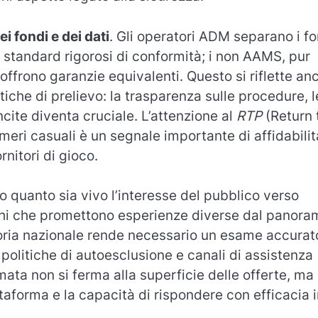
i fondi e dei dati
. Gli operatori ADM separano i fo
no standard rigorosi di conformità; i non AAMS, pur
ffrono garanzie equivalenti. Questo si riflette an
itiche di prelievo: la trasparenza sulle procedure, l
ncite diventa cruciale. L’attenzione al
RTP
(Return 
umeri casuali è un segnale importante di affidabilit
rnitori di gioco.
 quanto sia vivo l’interesse del pubblico verso
ghi che promettono esperienze diverse dal panora
toria nazionale rende necessario un esame accurat
, politiche di autoesclusione e canali di assistenza
ata non si ferma alla superficie delle offerte, ma
ttaforma e la capacità di rispondere con efficacia 