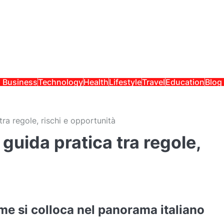
Business
Technology
Health
Lifestyle
Travel
Education
Blog
tra regole, rischi e opportunità
guida pratica tra regole,
e si colloca nel panorama italiano