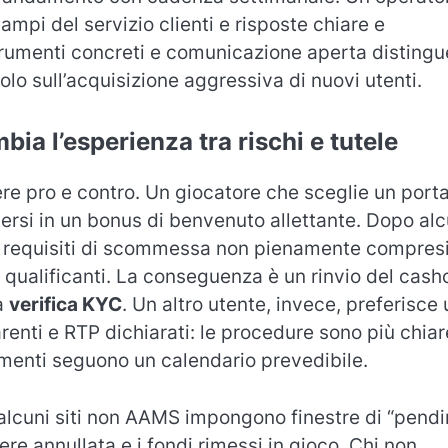
ampi del servizio clienti e risposte chiare e
trumenti concreti e comunicazione aperta distingu
lo sull’acquisizione aggressiva di nuovi utenti.
bia l’esperienza tra rischi e tutele
e pro e contro. Un giocatore che sceglie un porta
ersi in un bonus di benvenuto allettante. Dopo al
opre requisiti di scommessa non pienamente compresi
 qualificanti. La conseguenza è un rinvio del cash
la
verifica KYC
. Un altro utente, invece, preferisce 
renti e RTP dichiarati: le procedure sono più chiar
amenti seguono un calendario prevedibile.
 alcuni siti non AAMS impongono finestre di “pendi
ere annullata e i fondi rimessi in gioco. Chi non