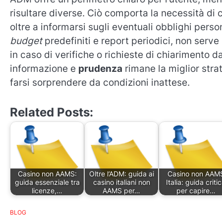
risultare diverse. Ciò comporta la necessità di 
oltre a informarsi sugli eventuali obblighi perso
budget
predefiniti e report periodici, non serve 
in caso di verifiche o richieste di chiarimento d
informazione e
prudenza
rimane la miglior str
farsi sorprendere da condizioni inattese.
Related Posts:
Casino non AAMS:
Oltre l’ADM: guida ai
Casino non AAM
guida essenziale tra
casino italiani non
Italia: guida criti
licenze,…
AAMS per…
per capire…
BLOG