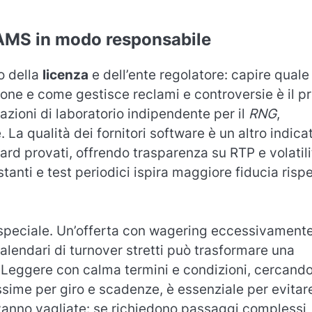
AAMS in modo responsabile
o della
licenza
e dell’ente regolatore: capire quale
mpone e come gestisce reclami e controversie è il p
azioni di laboratorio indipendente per il
RNG
,
 La qualità dei fornitori software è un altro indica
rd provati, offrendo trasparenza su RTP e volatili
tanti e test periodici ispira maggiore fiducia risp
speciale. Un’offerta con wagering eccessivament
 calendari di turnover stretti può trasformare una
. Leggere con calma termini e condizioni, cercand
sime per giro e scadenze, è essenziale per evitar
anno vagliate: se richiedono passaggi complessi,