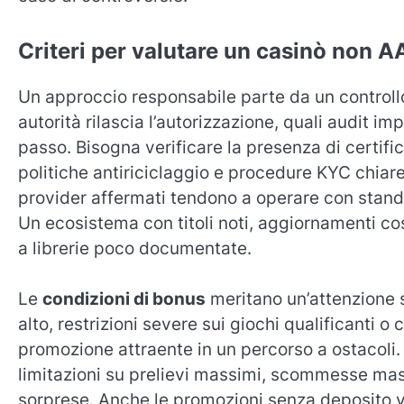
Criteri per valutare un casinò non 
Un approccio responsabile parte da un controll
autorità rilascia l’autorizzazione, quali audit i
passo. Bisogna verificare la presenza di certific
politiche antiriciclaggio e procedure KYC chiare.
provider affermati tendono a operare con standa
Un ecosistema con titoli noti, aggiornamenti cos
a librerie poco documentate.
Le
condizioni di bonus
meritano un’attenzione 
alto, restrizioni severe sui giochi qualificanti o
promozione attraente in un percorso a ostacoli
limitazioni su prelievi massimi, scommesse mas
sorprese. Anche le promozioni senza deposito v