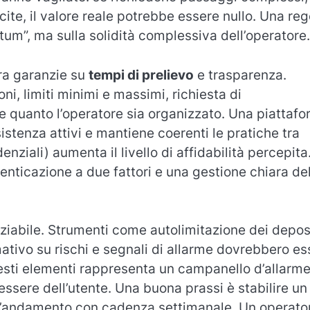
cite, il valore reale potrebbe essere nullo. Una reg
tum”, ma sulla solidità complessiva dell’operatore.
ra garanzie su
tempi di prelievo
e trasparenza.
i, limiti minimi e massimi, richiesta di
 quanto l’operatore sia organizzato. Una piattaf
istenza attivi e mantiene coerenti le pratiche tra
ziali) aumenta il livello di affidabilità percepita
tenticazione a due fattori e una gestione chiara de
iabile. Strumenti come autolimitazione dei deposi
mativo su rischi e segnali di allarme dovrebbero es
uesti elementi rappresenta un campanello d’allarme
essere dell’utente. Una buona prassi è stabilire un
e l’andamento con cadenza settimanale. Un operato