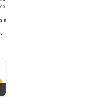
nti,
nsia
za
n
a