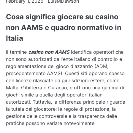
February 1, 2026
LuisMDawson
Cosa significa giocare su casino
non AAMS e quadro normativo in
Italia
Il termine
casino non AAMS
identifica operatori che
non sono autorizzati dall'ente italiano di controllo e
regolamentazione del gioco d'azzardo (ADM,
precedentemente AAMS). Questi siti operano spesso
con licenze rilasciate da giurisdizioni estere, come
Malta, Gibilterra o Curacao, e offrono una gamma di
giochi simile a quella degli operatori italiani
autorizzati. Tuttavia, la differenza principale riguarda
la tutela del giocatore: le regole di protezione, la
gestione delle controversie e la trasparenza delle
pratiche possono variare notevolmente.