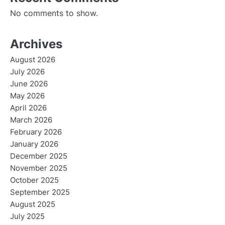
No comments to show.
Archives
August 2026
July 2026
June 2026
May 2026
April 2026
March 2026
February 2026
January 2026
December 2025
November 2025
October 2025
September 2025
August 2025
July 2025