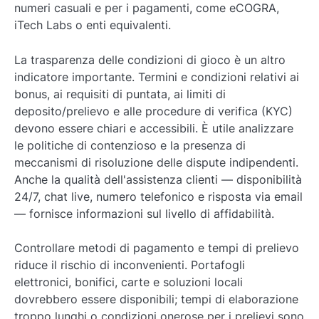
numeri casuali e per i pagamenti, come eCOGRA,
iTech Labs o enti equivalenti.
La trasparenza delle condizioni di gioco è un altro
indicatore importante. Termini e condizioni relativi ai
bonus, ai requisiti di puntata, ai limiti di
deposito/prelievo e alle procedure di verifica (KYC)
devono essere chiari e accessibili. È utile analizzare
le politiche di contenzioso e la presenza di
meccanismi di risoluzione delle dispute indipendenti.
Anche la qualità dell'assistenza clienti — disponibilità
24/7, chat live, numero telefonico e risposta via email
— fornisce informazioni sul livello di affidabilità.
Controllare metodi di pagamento e tempi di prelievo
riduce il rischio di inconvenienti. Portafogli
elettronici, bonifici, carte e soluzioni locali
dovrebbero essere disponibili; tempi di elaborazione
troppo lunghi o condizioni onerose per i prelievi sono