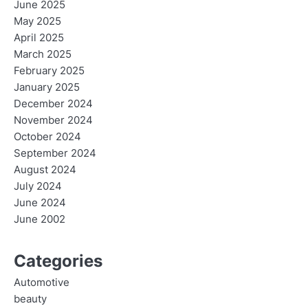
June 2025
May 2025
April 2025
March 2025
February 2025
January 2025
December 2024
November 2024
October 2024
September 2024
August 2024
July 2024
June 2024
June 2002
Categories
Automotive
beauty