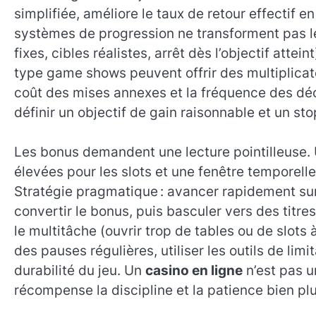
simplifiée, améliore le taux de retour effectif 
systèmes de progression ne transforment pas l
fixes, cibles réalistes, arrêt dès l’objectif attein
type game shows peuvent offrir des multiplicateur
coût des mises annexes et la fréquence des décl
définir un objectif de gain raisonnable et un stop
Les bonus demandent une lecture pointilleuse.
élevées pour les slots et une fenêtre temporell
Stratégie pragmatique : avancer rapidement sur
convertir le bonus, puis basculer vers des titre
le multitâche (ouvrir trop de tables ou de slots à 
des pauses régulières, utiliser les outils de limi
durabilité du jeu. Un
casino en ligne
n’est pas un
récompense la discipline et la patience bien plu