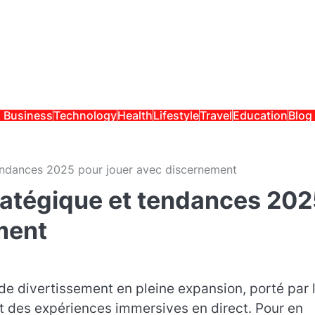
Business
Technology
Health
Lifestyle
Travel
Education
Blog
 tendances 2025 pour jouer avec discernement
tratégique et tendances 20
ment
 divertissement en pleine expansion, porté par 
et des expériences immersives en direct. Pour en