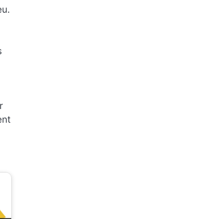
eu.
s
r
ent