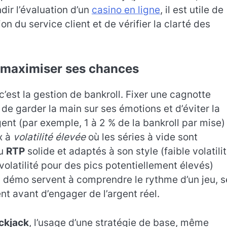
dir l’évaluation d’un
casino en ligne
, il est utile de
on du service client et de vérifier la clarté des
r maximiser ses chances
c’est la gestion de bankroll. Fixer une cagnotte
de garder la main sur ses émotions et d’éviter la
ent (par exemple, 1 à 2 % de la bankroll par mise)
x à
volatilité élevée
où les séries à vide sont
au
RTP
solide et adaptés à son style (faible volatili
olatilité pour des pics potentiellement élevés)
s démo servent à comprendre le rythme d’un jeu, s
nt avant d’engager de l’argent réel.
ckjack
, l’usage d’une stratégie de base, même