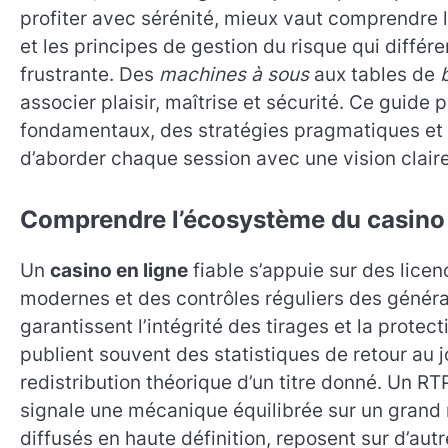
profiter avec sérénité, mieux vaut comprendre 
et les principes de gestion du risque qui diffé
frustrante. Des
machines à sous
aux tables de
associer plaisir, maîtrise et sécurité. Ce guid
fondamentaux, des stratégies pragmatiques et 
d’aborder chaque session avec une vision claire 
Comprendre l’écosystème du casino 
Un
casino en ligne
fiable s’appuie sur des lice
modernes et des contrôles réguliers des génér
garantissent l’intégrité des tirages et la protec
publient souvent des statistiques de retour au j
redistribution théorique d’un titre donné. Un R
signale une mécanique équilibrée sur un grand n
diffusés en haute définition, reposent sur d’au