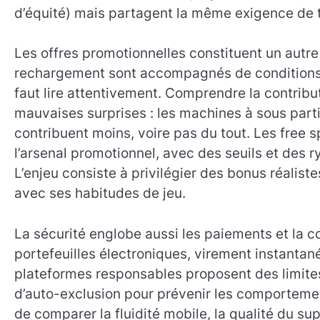
d’équité) mais partagent la même exigence de 
Les offres promotionnelles constituent un autr
rechargement sont accompagnés de conditions d
faut lire attentivement. Comprendre la contribu
mauvaises surprises : les machines à sous parti
contribuent moins, voire pas du tout. Les free
l’arsenal promotionnel, avec des seuils et des r
L’enjeu consiste à privilégier des bonus réalist
avec ses habitudes de jeu.
La sécurité englobe aussi les paiements et la
portefeuilles électroniques, virement instantané
plateformes responsables proposent des limites
d’auto-exclusion pour prévenir les comportement
de comparer la fluidité mobile, la qualité du sup