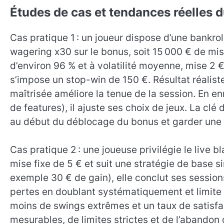
Études de cas et tendances réelles 
Cas pratique 1 : un joueur dispose d’une bankrol
wagering x30 sur le bonus, soit 15 000 € de mis
d’environ 96 % et à volatilité moyenne, mise 2 
s’impose un stop-win de 150 €. Résultat réaliste 
maîtrisée améliore la tenue de la session. En en
de features), il ajuste ses choix de jeux. La clé d
au début du déblocage du bonus et garder une 
Cas pratique 2 : une joueuse privilégie le live 
mise fixe de 5 € et suit une stratégie de base si
exemple 30 € de gain), elle conclut ses sessions
pertes en doublant systématiquement et limite le
moins de swings extrêmes et un taux de satisfacti
mesurables, de limites strictes et de l’aband