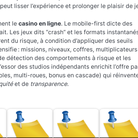
eut lisser l’expérience et prolonger le plaisir de j
nent le
casino en ligne
. Le mobile-first dicte des
it. Les jeux dits “crash” et les formats instantané
ent du risque, à condition d’appliquer des seuils
nsifie : missions, niveaux, coffres, multiplicateurs
s de détection des comportements à risque et les
’essor des studios indépendants enrichit l’offre pa
les, multi-roues, bonus en cascade) qui réinvent
quité
et de
transparence
.