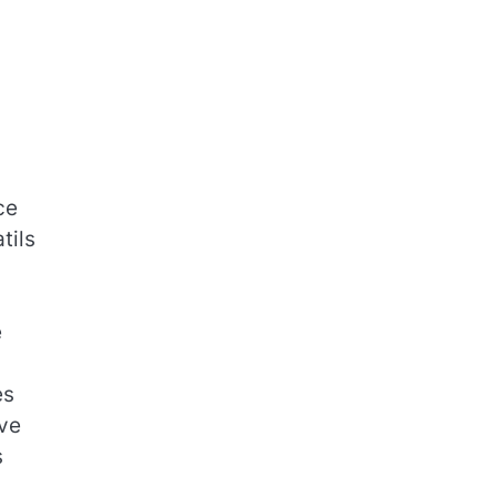
ce
tils
e
es
rve
s