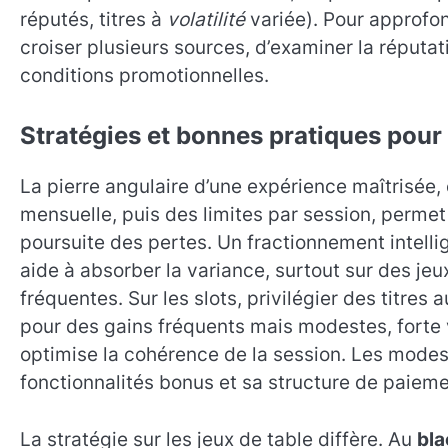
réputés, titres à
volatilité
variée). Pour approfon
croiser plusieurs sources, d’examiner la réputati
conditions promotionnelles.
Stratégies et bonnes pratiques pou
La pierre angulaire d’une expérience maîtrisée, 
mensuelle, puis des limites par session, permet 
poursuite des pertes. Un fractionnement intellig
aide à absorber la variance, surtout sur des jeu
fréquentes. Sur les slots, privilégier des titres 
pour des gains fréquents mais modestes, forte v
optimise la cohérence de la session. Les mode
fonctionnalités bonus et sa structure de paieme
La stratégie sur les jeux de table diffère. Au
bla