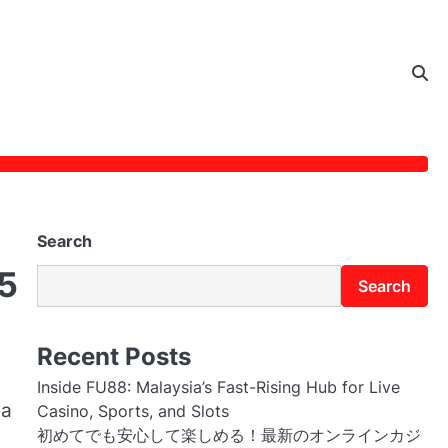
Search
25
Search
Recent Posts
Inside FU88: Malaysia’s Fast-Rising Hub for Live
la
Casino, Sports, and Slots
初めてでも安心して楽しめる！最新のオンラインカジ