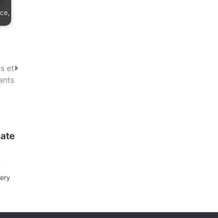
:
nce,
s et
ants
mate
i
very