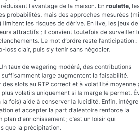
en réduisant l’avantage de la maison. En
roulette
, le
es probabilités, mais des approches mesurées (m
t) limitent les risques de dérive. En live, les jeux de
s attractifs ; il convient toutefois de surveiller l
enchements. Le mot d’ordre reste l’anticipation :
-loss clair, puis s’y tenir sans négocier.
 Un taux de wagering modéré, des contributions
e suffisamment large augmentent la faisabilité.
 des slots au RTP correct et à volatilité moyenne 
s plus volatils uniquement si la marge le permet. Év
la fois) aide à conserver la lucidité. Enfin, intégre
tation et accepter la part d’aléatoire renforce la
 plan d’enrichissement ; c’est un loisir qui
s que la précipitation.