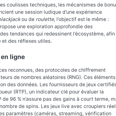
les coulisses techniques, les mécanismes de bonu
rencient une session ludique d’une expérience
blackjack
ou de
roulette
, l’objectif est le même :
e propose une exploration approfondie des
des tendances qui redessinent l’écosystème, afin
et des réflexes utiles.
en ligne
nces reconnues, des protocoles de chiffrement
ateurs de nombres aléatoires (RNG). Ces éléments
tion des données. Les fournisseurs de jeux certifié
oueur (RTP), un indicateur clé pour évaluer la
TP de 96 % n’assure pas des gains à court terme, m
ombre de spins. Les jeux live avec croupiers réel
tres paramètres (caméras, streaming, vérification