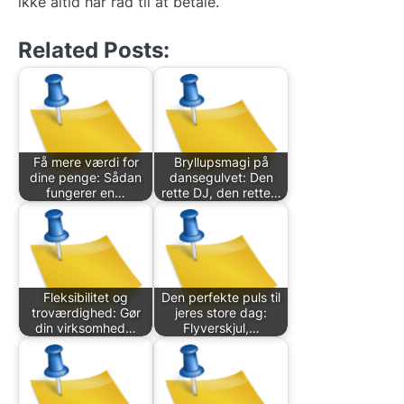
ikke altid har råd til at betale.
Related Posts:
Få mere værdi for
Bryllupsmagi på
dine penge: Sådan
dansegulvet: Den
fungerer en…
rette DJ, den rette…
Fleksibilitet og
Den perfekte puls til
troværdighed: Gør
jeres store dag:
din virksomhed…
Flyverskjul,…