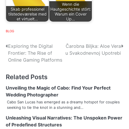
Wenn die
Skab professionel
Hautgeschichte stört:
tilstedeværelse med
Warum ein Cover
et virtuelt…
Up…
BLOG
P
Exploring the Digital
Čarobna Biljka: Aloe Vera
Frontier: The Rise of
u Svakodnevnoj Upotrebi
o
Online Gaming Platforms
s
Related Posts
t
n
Unveiling the Magic of Cabo: Find Your Perfect
Wedding Photographer
a
Cabo San Lucas has emerged as a dreamy hotspot for couples
seeking to tie the knot in a stunning and…
v
Unleashing Visual Narratives: The Unspoken Power
i
of Predefined Structures