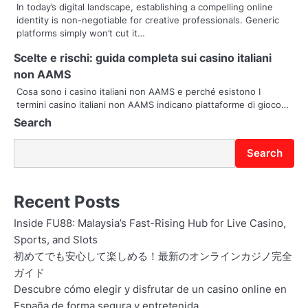
g
In today’s digital landscape, establishing a compelling online
identity is non-negotiable for creative professionals. Generic
a
platforms simply won’t cut it…
t
Scelte e rischi: guida completa sui casino italiani
i
non AAMS
Cosa sono i casino italiani non AAMS e perché esistono I
o
termini casino italiani non AAMS indicano piattaforme di gioco…
Search
n
Search
Recent Posts
Inside FU88: Malaysia’s Fast-Rising Hub for Live Casino,
Sports, and Slots
初めてでも安心して楽しめる！最新のオンラインカジノ完全
ガイド
Descubre cómo elegir y disfrutar de un casino online en
España de forma segura y entretenida