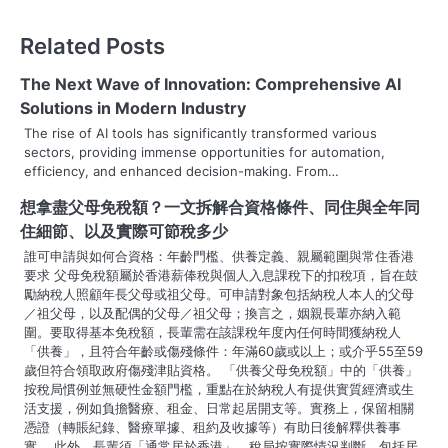
t
Related Posts
n
The Next Wave of Innovation: Comprehensive AI
a
Solutions in Modern Industry
v
The rise of AI tools has significantly transformed various
sectors, providing immense opportunities for automation,
i
efficiency, and enhanced decision-making. From…
g
想拿盡父母免稅額？一文拆解合資格條件、同住與全年同
住細節、以及實際可節稅多少
a
誰可申請與如何合資格：年齡門檻、供養定義、親屬範圍與常住香港
t
要求 父母免稅額屬於香港薪俸稅與個人入息課稅下的扣稅項，旨在鼓
勵納稅人照顧年長父母或祖父母。可申請對象包括納稅人本人的父母
i
／祖父母，以及配偶的父母／祖父母；換言之，姻親長輩亦納入範
圍。要取得基本免稅額，長輩需在該課稅年度內任何時間獲納稅人
o
「供養」，且符合年齡或傷殘條件：年滿60歲或以上；或介乎55至59
歲但符合領取政府傷殘津貼資格。 「供養父母免稅額」中的「供養」
n
按稅局慣例並無硬性金額門檻，重點在於納稅人有提供實質經濟或生
活支援，例如負擔醫療、租金、日常起居開支等。實務上，保留相關
憑證（轉賬紀錄、醫療單據、租約及收據等）有助日後解釋供養事
實。 此外，長輩須「通常居於香港」。稅局按實際情況判斷，包括居