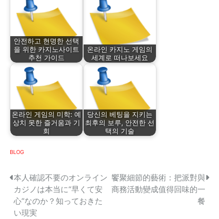
안전하고 현명한 선택
을 위한 카지노사이트
온라인 카지노 게임의
추천 가이드
세계로 떠나보세요
온라인 게임의 미학: 예
당신의 베팅을 지키는
상치 못한 즐거움과 기
최후의 보루, 안전한 선
회
택의 기술
BLOG
P
本人確認不要のオンライン
饗聚細節的藝術：把派對與
カジノは本当に“早くて安
商務活動變成值得回味的一
o
心”なのか？知っておきた
餐
s
い現実