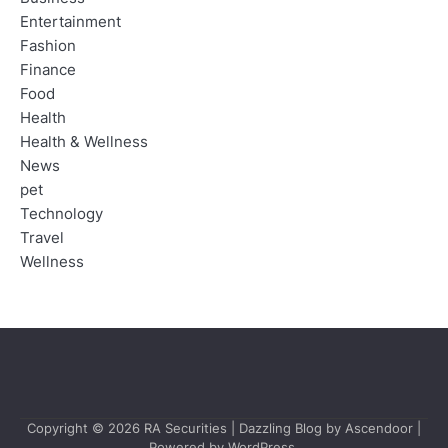
Entertainment
Fashion
Finance
Food
Health
Health & Wellness
News
pet
Technology
Travel
Wellness
Copyright © 2026
RA Securities
| Dazzling Blog by
Ascendoor
|
Powered by
WordPress
.