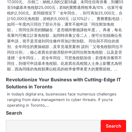
17,000元。 示例二：納稅人B的父親58歲，未同住但有供養，則屬55
至59歲基本免稅額25,000元；若B的實際適用稅率為10%，估算可省
稅約2,500元。若同樣情況下「全年同住」，則可再加25,000元，合
計50,000元免稅額，節稅約5,000元（以10%計）。 實務要點包括：
如同一年度內只同住了部分月份，通常不能申請「同住附加免稅
額」；而同住與否的關鍵在「是否橫跨整個課稅年度」。再者，每名
長輩均可獨立計算免稅額，如同時供養父母二人，便可分別就兩位長
輩申請，視乎是否達到同住條件而加計附加額。 同住與不同住的差
別、全年同住的實操細節，及常見場景案例 談到「父母免稅額同住不
同住分別」，核心差異在於能否額外申請同住附加免稅額，以及是否
達標「全年同住」。若全年同住，可把免稅額加倍；若僅有供養而不
同住，則僅可申請基本免稅額。此差異在高稅階人士身上影響尤為明
顯，因為同樣的免稅額乘以較高的稅率會帶來更大的實際節稅。…
Revolutionize Your Business with Cutting-Edge IT
Solutions in Toronto
In today’s digital era, businesses face numerous challenges
ranging from data management to cyber threats. If you’re
operating in Toronto,…
Search
Search