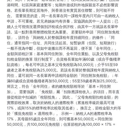
港時間、社區與家庭連繫等；短期外遊或到外地探親並不必然影響資
格。若長輩長期定居海外、與香港沒有實質居住聯繫，則可能不符
合。 需要留意的是，同一名長輩在同一課稅年度內只可由一名納稅人
申請，不可重複。若兄弟姊妹均有供養，宜協調由其中一人提出；已
婚人士可視情況選擇個別評稅或合併評稅，由其中一方就該名長輩申
請。這一點對善用整體稅階尤為重要。 若要額外申請「同住附加免稅
額」，須符合「與納稅人於整個課稅年度持續同住」的條件；「同
住」通常指同一住址、共同生活起居。短暫缺席（住院、短期旅行）
一般不視為中斷，但如中途搬出而不再返回，便不算「全年同住」。
金額與節稅計算：基本與同住附加、全年同住重點、以及父母免稅額
扣稅金額的換算 現行制度下，合資格長輩如年滿60歲（或合乎傷殘津
貼資格），每名可申請之基本父母免稅額為50,000元；介乎55至59
歲者之基本免稅額為25,000元。若該名長輩於整個課稅年度與納稅人
同住，還可就同一名長輩再申請相同金額的「同住附加免稅額」：年
滿60歲或合資格傷殘者再加50,000元；55至59歲者再加25,000元。
簡言之，符合「全年同住」者的總免稅額相等於「基本＋同住附
加」。 需要強調，「免稅額」屬「扣除應課稅收入」的項目，而非直
接從稅款中扣減的「稅額抵免」。因此，「父母免稅額扣稅金額」的
實際節稅效果，取決於納稅人的邊際稅率（累進稅率級距最高可達
17%，或與15%的標準稅率比較取其低者）。換言之，節稅金額大約等
於「獲批免稅額 × 適用稅率」。 示例一：納稅人A的邊際稅率為
17%，其母親65歲且全年同住，則可獲基本50,000元＋同住附加
50,000元，共100,000元免稅額；估算節稅約為100,000 × 17% =