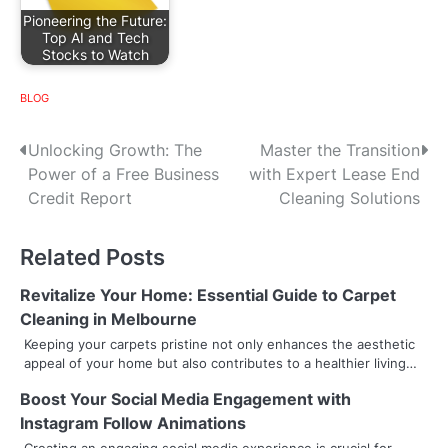
Pioneering the Future:
Top AI and Tech
Stocks to Watch
BLOG
P
Unlocking Growth: The
Master the Transition
Power of a Free Business
with Expert Lease End
o
Credit Report
Cleaning Solutions
s
Related Posts
t
n
Revitalize Your Home: Essential Guide to Carpet
Cleaning in Melbourne
a
Keeping your carpets pristine not only enhances the aesthetic
appeal of your home but also contributes to a healthier living…
v
Boost Your Social Media Engagement with
i
Instagram Follow Animations
g
Creating an engaging social media experience is crucial for