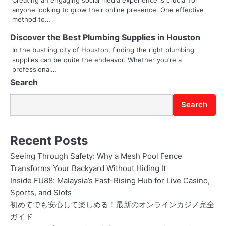
anyone looking to grow their online presence. One effective
a
method to…
t
Discover the Best Plumbing Supplies in Houston
i
In the bustling city of Houston, finding the right plumbing
supplies can be quite the endeavor. Whether you’re a
o
professional…
Search
n
Search
Recent Posts
Seeing Through Safety: Why a Mesh Pool Fence
Transforms Your Backyard Without Hiding It
Inside FU88: Malaysia’s Fast-Rising Hub for Live Casino,
Sports, and Slots
初めてでも安心して楽しめる！最新のオンラインカジノ完全
ガイド