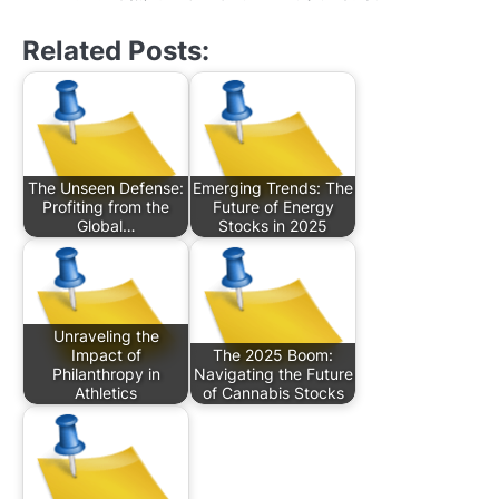
Related Posts:
The Unseen Defense:
Emerging Trends: The
Profiting from the
Future of Energy
Global…
Stocks in 2025
Unraveling the
Impact of
The 2025 Boom:
Philanthropy in
Navigating the Future
Athletics
of Cannabis Stocks