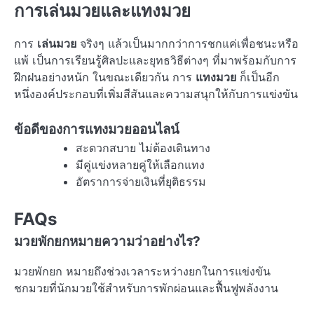
การเล่นมวยและแทงมวย
การ
เล่นมวย
จริงๆ แล้วเป็นมากกว่าการชกแค่เพื่อชนะหรือ
แพ้ เป็นการเรียนรู้ศิลปะและยุทธวิธีต่างๆ ที่มาพร้อมกับการ
ฝึกฝนอย่างหนัก ในขณะเดียวกัน การ
แทงมวย
ก็เป็นอีก
หนึ่งองค์ประกอบที่เพิ่มสีสันและความสนุกให้กับการแข่งขัน
ข้อดีของการแทงมวยออนไลน์
สะดวกสบาย ไม่ต้องเดินทาง
มีคู่แข่งหลายคู่ให้เลือกแทง
อัตราการจ่ายเงินที่ยุติธรรม
FAQs
มวยพักยกหมายความว่าอย่างไร?
มวยพักยก หมายถึงช่วงเวลาระหว่างยกในการแข่งขัน
ชกมวยที่นักมวยใช้สำหรับการพักผ่อนและฟื้นฟูพลังงาน