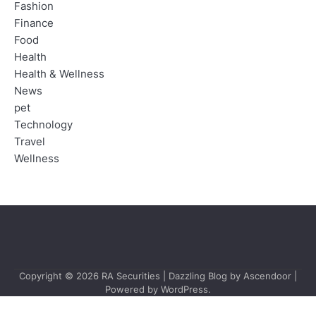
Fashion
Finance
Food
Health
Health & Wellness
News
pet
Technology
Travel
Wellness
Copyright © 2026
RA Securities
| Dazzling Blog by
Ascendoor
|
Powered by
WordPress
.