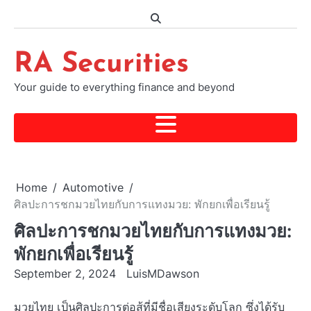
Skip
to
content
RA Securities
Your guide to everything finance and beyond
Home
Automotive
ศิลปะการชกมวยไทยกับการแทงมวย: พักยกเพื่อเรียนรู้
ศิลปะการชกมวยไทยกับการแทงมวย:
พักยกเพื่อเรียนรู้
September 2, 2024
LuisMDawson
มวยไทย เป็นศิลปะการต่อสู้ที่มีชื่อเสียงระดับโลก ซึ่งได้รับ