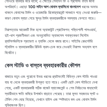
গেটওয়ে ব্যবহার করে থাকে; এ ক্ষেত্রে লেনদেন ফি ও প্রসেসিং টাইম জানা
অপরিহার্য। এছাড়া
100 সাইন আপ বোনাস ক্যাসিনো বাংলাদেশ
ধরনের অফার
থাকলে বোনাসের টার্মস ও ওয়েজারিং রিকোয়্যারমেন্ট সাবধানে পড়ে নেওয়া জরুরি—
কারণ বোনাস ম্যাচা পেয়ে ক্ষুদ্র টার্মস ব্যবহারকারীকে সমস্যায় ফেলতে পারে।
নিরাপত্তার আরেকটি দিক হলো অ্যাকাউন্ট প্রোটেকশন: শক্তিশালী পাসওয়ার্ড,
দুই-ধাপ প্রমাণীকরণ এবং অননুমোদিত অ্যাকসেস শনাক্তকরণ সিস্টেম
প্ল্যাটফর্মগুলিকে প্রতারণা ও হ্যাকিং থেকে বজায় রাখে। সাইটের রেগুলেটরি
স্ট্যাটাস ও ব্যবহারকারীর রিভিউ ক্রস-চেক করে নেওয়াই নিরাপদ অভ্যাস বলে
বিবেচিত।
কেস স্টাডি ও বাস্তব ব্যবহারকারীর কৌশল
বাজারে নতুন এবং পুরোনো উভয় ধরনের প্ল্যাটফর্মেই বিভিন্ন কেস স্টাডি পাওয়া
যায় যা থেকে ব্যবহারকারী উপকৃত হতে পারে। একটি ছোট কেস স্টাডিতে দেখা
গেছে, একটি ব্যবহারকারী সঠিক বাজেট ম্যানেজমেন্ট ও গেম নির্বাচনের মাধ্যমেই
স্থায়ীভাবে ক্ষতি কমিয়ে উপার্জন বাড়াতে পেরেছে। তারা মূলত সহজতর স্লট ও
টেবিল গেম বেছে নিয়েছে, যেখানে হাউস এজ স্পষ্টভাবে কম এবং বোনাস টার্মস
সুবিধাজনক ছিল।