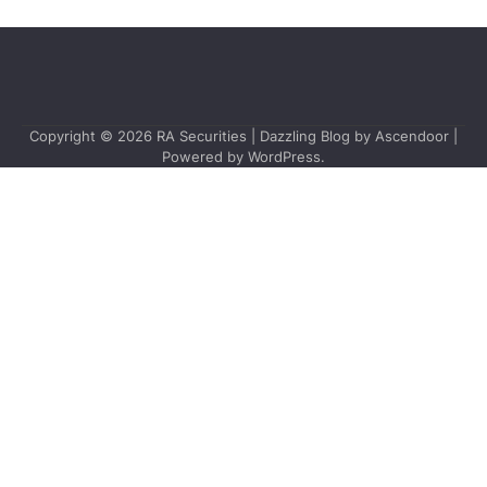
Copyright © 2026
RA Securities
| Dazzling Blog by
Ascendoor
|
Powered by
WordPress
.