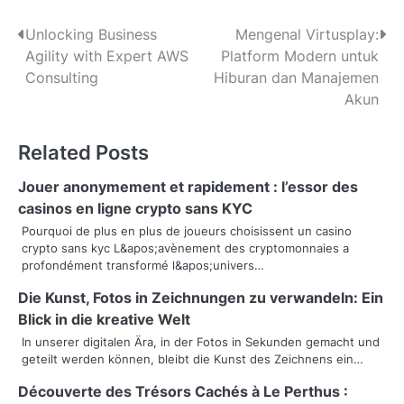
P
Unlocking Business
Mengenal Virtusplay:
Agility with Expert AWS
Platform Modern untuk
o
Consulting
Hiburan dan Manajemen
s
Akun
t
Related Posts
n
Jouer anonymement et rapidement : l’essor des
a
casinos en ligne crypto sans KYC
v
Pourquoi de plus en plus de joueurs choisissent un casino
crypto sans kyc L&apos;avènement des cryptomonnaies a
i
profondément transformé l&apos;univers…
g
Die Kunst, Fotos in Zeichnungen zu verwandeln: Ein
Blick in die kreative Welt
a
In unserer digitalen Ära, in der Fotos in Sekunden gemacht und
t
geteilt werden können, bleibt die Kunst des Zeichnens ein…
i
Découverte des Trésors Cachés à Le Perthus :