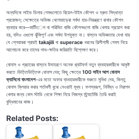
অন্যদিকে লাইভ ডিলার গেমগুলোতে রিয়েল-টাইম কৌশল ও দ্রুত সিদ্ধান্ত
প্রয়োজন; সেক্ষেত্রে অভিজ্ঞ খেলোয়াড়েরা সর্বদা হার-নিয়ন্ত্রণে রাখার কৌশল
ব্যবহার করে—মার্টিংেল বা পরিমিত বাজি কৌশলগুলো বাজি খেলায় প্রয়োগ করা
হয়, যদিও এগুলো ঝুঁকিপূর্ণ এবং সর্বদা উপযুক্ত না। বাস্তব অভিজ্ঞতায় দেখা যায়
যে প্লেয়াররা প্রায়ই
takajili
বা
superace
ধরনের শিল্পীগামী গেমস নিয়ে
আলোচনা করে তাদের লাভ-ক্ষতির জরিয়াতি বিশ্লেষণ করে।
বোনাস ও প্রচারের বাস্তব উদাহরণে অনেক প্ল্যাটফর্ম নতুন ব্যবহারকারীকে আকৃষ্ট
করতে
ভিত্তিভিত্তিক বোনাস
দেয়; কিছু ক্ষেত্রে
100 সাইন আপ বোনাস
ক্যাসিনো বাংলাদেশ
-এর মতো অফার ব্যবহারকারীকে শুরুতে সুবিধা দেয়, কিন্তু
বোনাস ক্লিয়ার করার শর্তাবলী বুঝে নেওয়াই মূখ্য। ফলস্বরূপ, নির্বিঘ্ন ও নিরাপদ
খেলার জন্য কেস স্টাডি থেকে শিক্ষা নিয়ে নিজস্ব স্ট্র্যাটেজি তৈরি করাই
বুদ্ধিমানের কাজ।
Related Posts: