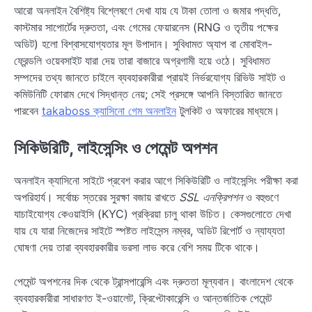
আরো অনলাইন বৈশিষ্ট্য বিশ্লেষণে দেখা যায় যে টাকা তোলা ও জমার পদ্ধতি,
কাস্টমার সাপোর্টের দ্রুততা, এবং গেমের ফেয়ারনেস (RNG ও তৃতীয় পক্ষের
অডিট) হলো বিশ্বাসযোগ্যতার মূল উপাদান। সুবিধামত অ্যাপ বা মোবাইল-
ফ্রেন্ডলি ওয়েবসাইট যারা দেয় তারা বাজারে অগ্রগামী হয়ে ওঠে। সুবিধামত
সম্পদের তথ্য জানতে চাইলে ব্যবহারকারীরা প্রায়ই নির্ভরযোগ্য রিভিউ সাইট ও
কমিউনিটি ফোরাম দেখে সিদ্ধান্ত নেয়; সেই প্রসঙ্গে আপনি বিস্তারিত জানতে
পারবেন
takaboss ক্যাসিনো গেম অনলাইন
টুলকিট ও অফারের মাধ্যমে।
সিকিউরিটি, লাইসেন্সিং ও পেমেন্ট অপশন
অনলাইন ক্যাসিনো সাইটে প্রবেশ করার আগে সিকিউরিটি ও লাইসেন্সিং পরীক্ষা করা
অপরিহার্য। সর্বোচ্চ স্তরের সুরক্ষা বজায় রাখতে
SSL এনক্রিপশন
ও বহুগুণে
যাচাইযোগ্য কেওয়াইসি (KYC) প্রক্রিয়া চালু থাকা উচিত। কেসগুলোতে দেখা
যায় যে যারা নিজেদের সাইটে স্পষ্টত লাইসেন্স নম্বর, অডিট রিপোর্ট ও ন্যায্যতা
ঘোষণা দেয় তারা ব্যবহারকারীর ভরসা লাভ করে বেশি সময় টিকে থাকে।
পেমেন্ট অপশনের দিক থেকে ট্রান্সপারেন্সি এবং দ্রুততা মূল্যবান। বাংলাদেশ থেকে
ব্যবহারকারীরা সাধারণত ই-ওয়ালেট, ক্রিপ্টোকারেন্সি ও আন্তর্জাতিক পেমেন্ট