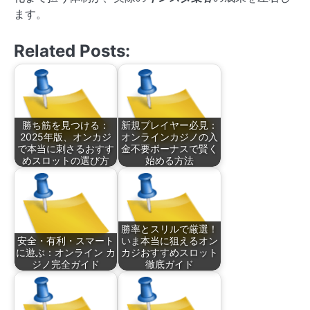
ます。
Related Posts:
勝ち筋を見つける：
新規プレイヤー必見：
2025年版、オンカジ
オンラインカジノの入
で本当に刺さるおすす
金不要ボーナスで賢く
めスロットの選び方
始める方法
勝率とスリルで厳選！
安全・有利・スマート
いま本当に狙えるオン
に遊ぶ：オンライン カ
カジおすすめスロット
ジノ完全ガイド
徹底ガイド