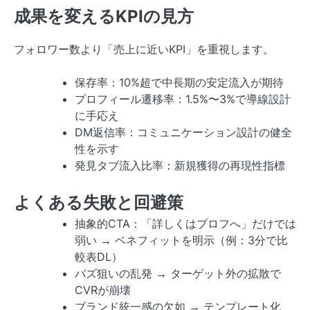
成果を変えるKPIの見方
フォロワー数より「売上に近いKPI」を重視します。
保存率：10%超で中長期の安定流入が期待
プロフィール遷移率：1.5%〜3%で導線設計
に手応え
DM返信率：コミュニケーション設計の健全
性を示す
発見タブ流入比率：新規獲得の再現性指標
よくある失敗と回避策
抽象的CTA：「詳しくはプロフへ」だけでは
弱い → ベネフィットを明示（例：3分で比
較表DL）
バズ狙いの乱発 → ターゲット外の拡散で
CVRが崩壊
ブランド統一感の欠如 → テンプレート化