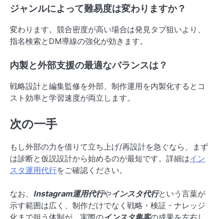
ジャンルによって難易度は変わりますか？
変わります。競合密度が高い場合は発見タブ狙いより、
指名検索とDM導線の強化が効きます。
内製と外部支援の最適なバランスは？
戦略設計と編集監修を外部、制作運用を内製化するとコ
スト効率と学習速度が両立します。
次の一手
もし外部の力を借りて立ち上げ/再設計を急ぐなら、まず
は診断と仮説設計から始めるのが最短です。詳細は
イン
スタ運用代行
をご確認ください。
なお、
Instagram運用代行
や
インスタ代行
という言葉が
示す範囲は広く、制作だけでなく戦略・検証・ナレッジ
化まで担う体制が、実際の
インスタ集客
の成果を左右し