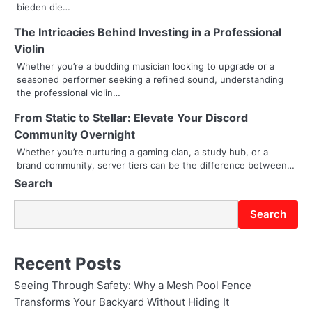
bieden die…
g
The Intricacies Behind Investing in a Professional
a
Violin
t
Whether you’re a budding musician looking to upgrade or a
seasoned performer seeking a refined sound, understanding
i
the professional violin…
o
From Static to Stellar: Elevate Your Discord
Community Overnight
n
Whether you’re nurturing a gaming clan, a study hub, or a
brand community, server tiers can be the difference between…
Search
Search
Recent Posts
Seeing Through Safety: Why a Mesh Pool Fence
Transforms Your Backyard Without Hiding It