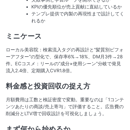
KPIの優先順位が売上貢献に直結しているか
テンプレ提供で内製の再現性まで設計してく
れるか
ミニケース
ローカル美容院：検索流入タグの再設計と“髪質別ビフォ
ーアフター”の型化で、保存率6%→18%、DM月3件→28
件。ECコスメ：リールの“成分×使用シーン”分岐で発見
流入2.4倍、定期購入CVR1.8倍。
料金感と投資回収の捉え方
月額費用は工数と検証密度で変動。重要なのは「1コンテ
ンツあたりの商談/売上寄与」で評価すること。広告費の
削減分とLTV増で回収設計を可視化しましょう。
まず何から始めるか