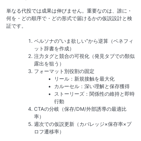
単なる代投では成果は伸びません。重要なのは、誰に・
何を・どの順序で・どの形式で届けるかの仮説設計と検
証です。
ペルソナの“いま欲しい”から逆算（ベネフィ
ット辞書を作成）
注力タグと競合の可視化（発見タブでの類似
露出を狙う）
フォーマット別役割の固定
リール：新規接触を最大化
カルーセル：深い理解と保存獲得
ストーリーズ：関係性の維持と即時
行動
CTAの分岐（保存/DM/外部誘導の最適比
率）
週次での仮説更新（カバレッジ×保存率×プ
ロフ遷移率）