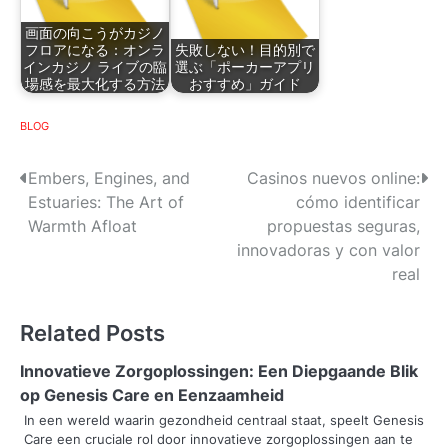
画面の向こうがカジノ
フロアになる：オンラ
失敗しない！目的別で
インカジノ ライブの臨
選ぶ「ポーカーアプリ
場感を最大化する方法
おすすめ」ガイド
BLOG
P
Embers, Engines, and
Casinos nuevos online:
Estuaries: The Art of
cómo identificar
o
Warmth Afloat
propuestas seguras,
s
innovadoras y con valor
real
t
n
Related Posts
a
Innovatieve Zorgoplossingen: Een Diepgaande Blik
v
op Genesis Care en Eenzaamheid
In een wereld waarin gezondheid centraal staat, speelt Genesis
i
Care een cruciale rol door innovatieve zorgoplossingen aan te