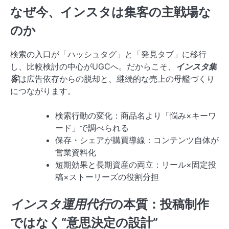
なぜ今、インスタは集客の主戦場な
のか
検索の入口が「ハッシュタグ」と「発見タブ」に移行
し、比較検討の中心がUGCへ。だからこそ、
インスタ集
客
は広告依存からの脱却と、継続的な売上の母艦づくり
につながります。
検索行動の変化：商品名より「悩み×キーワ
ード」で調べられる
保存・シェアが購買導線：コンテンツ自体が
営業資料化
短期効果と長期資産の両立：リール×固定投
稿×ストーリーズの役割分担
インスタ運用代行
の本質：投稿制作
ではなく“意思決定の設計”