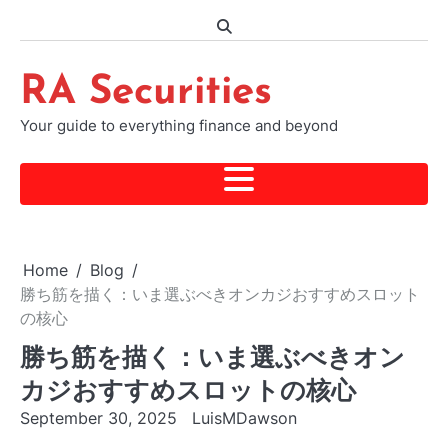
Skip
to
content
RA Securities
Your guide to everything finance and beyond
Home
Blog
勝ち筋を描く：いま選ぶべきオンカジおすすめスロット
の核心
勝ち筋を描く：いま選ぶべきオン
カジおすすめスロットの核心
September 30, 2025
LuisMDawson