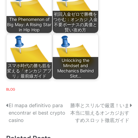
初回入金ゼロで勝機を
The Phenomenon of
つかむ：オンカジ 入金
Big May: A Rising Star
不要ボーナスの真価と
in Hip Hop
賢い攻め方
Unlocking the
スマホ時代の勝ち筋を
Mindset and
変える「オンカジ アプ
Mechanics Behind
リ」最前線ガイド
Slot…
BLOG
P
El mapa definitivo para
勝率とスリルで厳選！いま
encontrar el best crypto
本当に狙えるオンカジおす
o
casino
すめスロット徹底ガイド
s