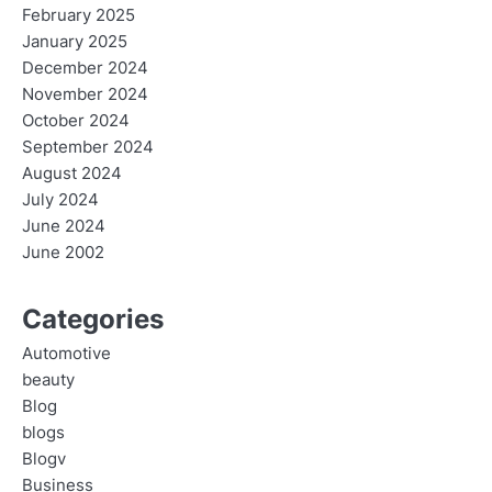
February 2025
January 2025
December 2024
November 2024
October 2024
September 2024
August 2024
July 2024
June 2024
June 2002
Categories
Automotive
beauty
Blog
blogs
Blogv
Business