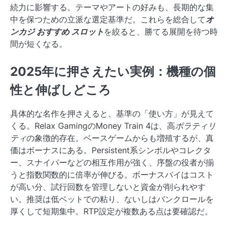
続力に影響する。テーマやアートの好みも、長期的な集
中を保つための立派な選定基準だ。これらを総合して
オ
ンカジ おすすめ スロット
を絞ると、勝てる展開を待つ時
間が短くなる。
2025年に押さえたい実例：機種の個
性と伸ばしどころ
具体的な名作を押さえると、基準の「使い方」が見えて
くる。Relax GamingのMoney Train 4は、高
ボラティリ
ティ
の象徴的存在。ベースゲームからも増殖するが、真
価はボーナスにある。Persistent系シンボルやコレクタ
ー、スナイパーなどの相互作用が強く、序盤の役者が揃
うと指数関数的に倍率が伸びる。ボーナスバイはコスト
が高い分、試行回数を管理しないと資金が削られやす
い。推奨は低ベットでの粘り、ないしはバンクロールを
厚くして短期集中。RTP設定が複数ある点は要確認だ。