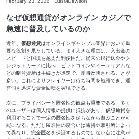
February 23, 2026
LuisMDawson
なぜ仮想通貨が
オンライン カジノ
で
急速に普及しているのか
近年、
仮想通貨
はオンラインギャンブル業界において重
要な役割を果たしている。まず大きな理由は、入出金の
スピードと国境を越えた利便性だ。従来の銀行送金やク
レジットカードに比べ、ビットコインやイーサリアムな
どの暗号資産は手続きが迅速で、即時反映されることが
多い。これによりプレイヤーは待ち時間を短縮でき、運
営側も迅速な資金回転を実現できる。
次に、プライバシーと匿名性の観点も重要である。多く
のユーザーは個人情報の提供に抵抗があり、仮想通貨を
利用することで一定の匿名性を保ちながら遊ぶことが可
能になる。ただし匿名性の度合いは通貨や取引所によっ
て異なり、完全匿名を保証するものではない点に注意が