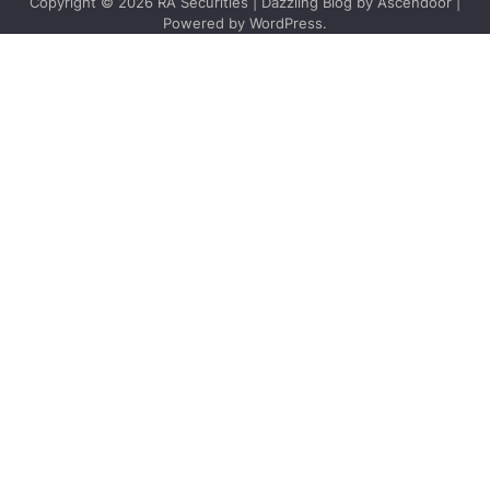
Copyright © 2026
RA Securities
| Dazzling Blog by
Ascendoor
|
Powered by
WordPress
.