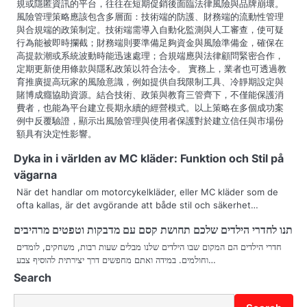
規或隱匿資訊的平台，往往在短期促銷後面臨法律風險與品牌崩壞。
風險管理策略應該包含多層面：技術端的防護、財務端的流動性管理
與合規端的政策制定。技術端需導入自動化監測與人工審查，使可疑
行為能被即時攔截；財務端則要準備足夠資金與風險準備金，確保在
高提款潮或系統波動時能迅速處理；合規端應與法律顧問緊密合作，
定期更新使用條款與隱私政策以符合法令。 實務上，業者也可透過教
育推廣提高玩家的風險意識，例如提供自我限制工具、冷靜期設定與
賭博成癮協助資源。結合技術、政策與教育三管齊下，不僅能保護消
費者，也能為平台建立長期永續的經營模式。以上策略在多個成功案
例中反覆驗證，顯示出風險管理與使用者保護對於建立信任與市場份
額具有決定性影響。
Dyka in i världen av MC kläder: Funktion och Stil på
vägarna
När det handlar om motorcykelkläder, eller MC kläder som de
ofta kallas, är det avgörande att både stil och säkerhet…
תנו לחדרי הילדים שלכם תחושת קסם עם מדבקות וטפטים מרהיבים
חדרי הילדים הם המקום שבו הילדים שלנו מבלים שעות רבות, משחקים, לומדים
וחולמים. במידה ואתם מחפשים דרך יצירתית להוסיף צבע…
Search