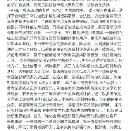
必須在合規性、透明度與稅務申報上做到完善，並配合反洗錢
t
（AML）與認識你的客戶（KYC）等國際標準。 從玩家角度來看，選
擇平台時除了關注遊戲多樣性與優惠活動，合法性、資金安全與個資
i
保護也是決策重點。了解市場的現況與法規變動，能讓消費者在享受
娛樂的同時降低法律風險，而業者若能以合規為基礎，將更容易取得
o
長期信任與穩定成長。 平台安全、支付機制與使用者體驗 一個優質的
線上娛樂城不只靠華麗介面與高額回饋吸引用戶，更需具備穩健的技
n
術與金融基礎。平台安全包含伺服器加密、防火牆、漏洞掃描以及定
期第三方安全稽核，以確保使用者投注資料與交易紀錄不被外洩。對
於使用者而言，當平台能清楚展示安全認證與防護措施，信任度自然
上升。 支付機制是使用者體驗的核心之一。現代平台通常支援多元付
款方式，包括信用卡、網路銀行、第三方支付與部分支援加密貨幣的
選項。透明的出入金流程、快速的提款時間以及合理的手續費結構，
會直接影響玩家的忠誠度。在這方面，業者必須同時做好風控，例如
對異常交易設置警示與人工審查。 為了幫助消費者評估平台品質，可
參考業界或公正評測的資訊，例如各大評比網站與玩家社群分享的實
務經驗。若要更進一步了解具體平台的服務與評價，也可以參考像是
台灣線上娛樂城 這類資訊來源，作為初步比對的依據。良好的使用者
介面、客服響應速度與行動適配性，都是提升整體體驗的關鍵。 案例
研究與風險管理策略 在觀察國內外成功或失敗的案例時，可以歸納出
幾項重要教訓。首先，強化合規與透明度的業者更能長期留住客戶。
舉例來說，一些國際平台透過公開遊戲機率、第三方監管報告與即時
客服，降低了消費者的不安，並有效抑制詐騙行為。相對地，忽視法