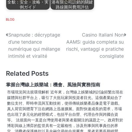
全貌：安全・攻略・実
港有限公司註銷的關鍵
例ガイド
路線圖與費用評估
BLOG
P
Snapnude : décryptage
Casino Italiani Non
d’une tendance
AAMS: guida completa su
o
numérique qui mélange
rischi, vantaggi e pratiche
s
intimité et viralité
consigliate
t
Related Posts
n
掌握台灣線上娛樂城：機會、風險與實務指南
a
市場現況與法規環境解析 近年來，台灣線上娛樂城的討論頻繁出現在
媒體與社群平台上，吸引了大批玩家與投資者目光。這個產業結合了
v
數位支付、即時串流與互動技術，使得傳統娛樂產品像是電子遊戲、
i
真人荷官與體育下注在網路上迅速擴展。面對快速成長的需求，市場
也出現了多元化的經營模式，包括平台自營、代理合作與跨國合資
g
等。 法規面向一直是台灣使用者與業者最關注的議題之一。政府對於
博彩與線上博弈的監管具有一定嚴格性，涉及刑事與民事責任的界
a
定、消費者保護條款以及金融交易的合規審查。業者若要長期經營，