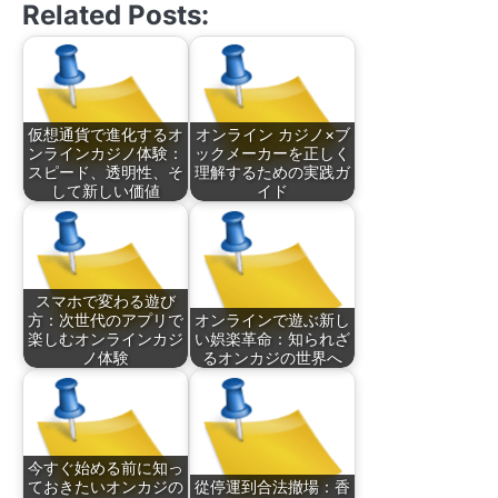
Related Posts:
仮想通貨で進化するオ
オンライン カジノ×ブ
ンラインカジノ体験：
ックメーカーを正しく
スピード、透明性、そ
理解するための実践ガ
して新しい価値
イド
スマホで変わる遊び
方：次世代のアプリで
オンラインで遊ぶ新し
楽しむオンラインカジ
い娯楽革命：知られざ
ノ体験
るオンカジの世界へ
今すぐ始める前に知っ
ておきたいオンカジの
從停運到合法撤場：香